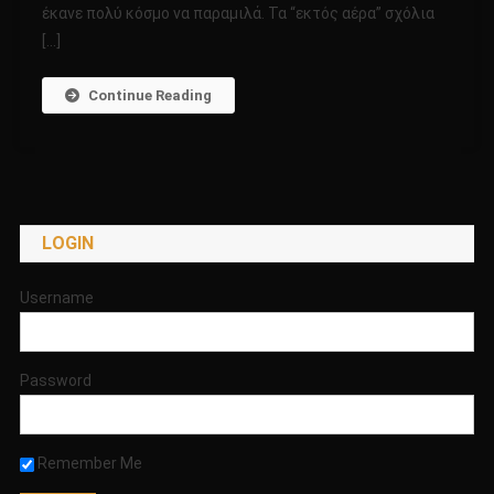
έκανε πολύ κόσμο να παραμιλά. Τα “εκτός αέρα” σχόλια
ΟΙ
ΕΞΩΓΗΙΝΟΙ!
[…]
Continue Reading
LOGIN
Username
Password
Remember Me