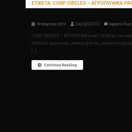
ΕΤΙΚΈΤΑ:
CORP CIRCLES – ΑΓΡΟΓΛΥΦΙΚΑ PA
Daylight2012
19 Μαρτίου 2013
Αφήστε Ένα 
CORP CIRCLES – ΑΓΡΟΓΛΥΦΙΚΑ part 10 Μέχρι και σήμε
πολλούς ερευνητές, αποκρυφιστές, αποκρυπτογραφισ
[…]
Continue Reading