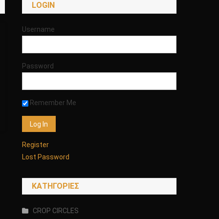
LOGIN
Username
Password
Remember Me
Register
Lost Password
KΑΤΗΓΟΡΊΕΣ
CROP CIRCLES