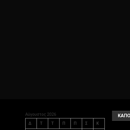
Αύγουστος 2026
ΚΑΠΟ
Δ
Τ
Τ
Π
Π
Σ
Κ