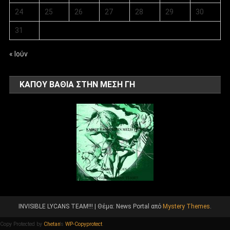
24
25
26
27
28
29
30
31
« Ιούν
ΚΑΠΟΥ ΒΑΘΙΑ ΣΤΗΝ ΜΕΣΗ ΓΗ
INVISIBLE LYCANS TEAM!!!
|
Θέμα: News Portal από
Mystery Themes
.
Copy Protected by
Chetan
's
WP-Copyprotect
.