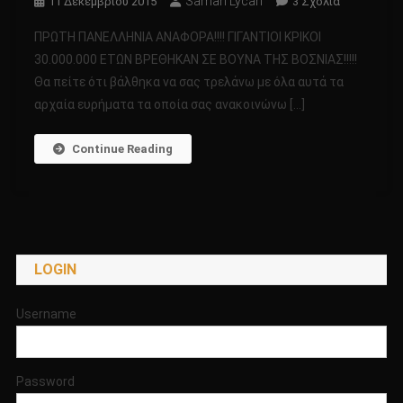
Saman Lycan
Στο
11 Δεκεμβρίου 2015
3 Σχόλια
ΠΡΩΤΗ
ΠΡΩΤΗ ΠΑΝΕΛΛΗΝΙΑ ΑΝΑΦΟΡΑ!!!! ΓΙΓΑΝΤΙΟΙ ΚΡΙΚΟΙ
ΠΑΝΕΛΛΗΝ
30.000.000 ΕΤΩΝ ΒΡΕΘΗΚΑΝ ΣΕ ΒΟΥΝΑ ΤΗΣ ΒΟΣΝΙΑΣ!!!!!
ΑΝΑΦΟΡΑ!!!!
Θα πείτε ότι βάλθηκα να σας τρελάνω με όλα αυτά τα
ΓΙΓΑΝΤΙΟΙ
αρχαία ευρήματα τα οποία σας ανακοινώνω […]
ΚΡΙΚΟΙ
30.000.000
ΕΤΩΝ
Continue Reading
ΒΡΕΘΗΚΑΝ
ΣΕ
ΒΟΥΝΑ
ΤΗΣ
ΒΟΣΝΙΑΣ!!!!!
LOGIN
Username
Password