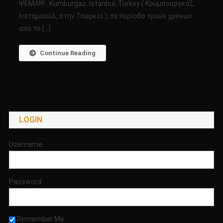
ΨΕΜΑ!!!! Kumburgaz, Istanbul, Turkey ( Kουμπουργκάζ,
ΤΟΥΣ
Ινσταμπούλ, στην Τουρκία ), σε περίοδο τριών χρόνων
ΓΚΡΙΖΟΥΣ!!!!
ΑΠΟΚΑΛΥΠΤΙΚΑ
από το […]
ΣΤΟΙΧΕΙΑ
ΠΟΥ
Continue Reading
ΑΠΟΔΕΙΚΝΥΟΥΝ
ΟΤΙ
ΟΙ
ΓΚΡΙΖΟΙ
ΔΕΝ
LOGIN
ΕΙΝΑΙ
ΨΕΜΑ!!!!
Username
Password
Remember Me