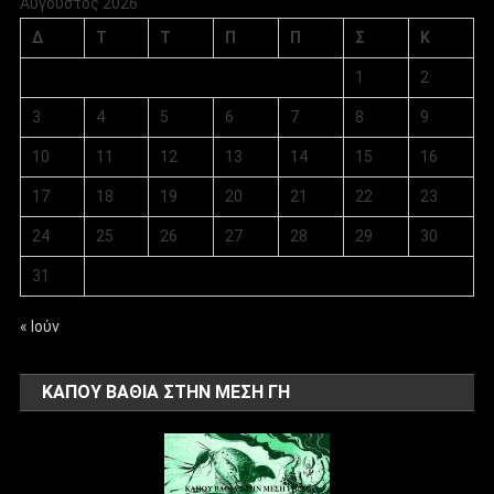
Αύγουστος 2026
Δ
Τ
Τ
Π
Π
Σ
Κ
1
2
3
4
5
6
7
8
9
10
11
12
13
14
15
16
17
18
19
20
21
22
23
24
25
26
27
28
29
30
31
« Ιούν
ΚΑΠΟΥ ΒΑΘΙΑ ΣΤΗΝ ΜΕΣΗ ΓΗ