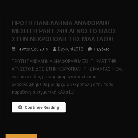
ΔΕΙΝΟΣΑΥΡΟΙ
ΠΡΩΤΗ ΠΑΝΕΛΛΗΝΙΑ ΑΝΑΦΟΡΑ!!!!
ΜΕΣΗ ΓΗ PART 74!!! ΑΓΝΩΣΤΟ ΕΙΔΟΣ
ΣΤΗΝ ΝΕΚΡΟΠΟΛΗ ΤΗΣ ΜΑΛΤΑΣ!!!!
Daylight2012
Στο
14 Απριλίου 2019
1 Σχόλιο
ΠΡΩΤΗ
ΠΡΩΤΗ ΠΑΝΕΛΛΗΝΙΑ ΑΝΑΦΟΡΑ!!!! ΜΕΣΗ ΓΗ PART 74!!!
ΠΑΝΕΛΛΗΝΙΑ
ΑΓΝΩΣΤΟ ΕΙΔΟΣ ΣΤΗΝ ΝΕΚΡΟΠΟΛΗ ΤΗΣ ΜΑΛΤΑΣ!!!! Ένα
ΑΝΑΦΟΡΑ!!!!
άγνωστο είδος με επιμηκυμένο κρανίο που
ΜΕΣΗ
ανακαλύφθηκε σε μια αρχαία νεκρόπολη στην τόσο
ΓΗ
PART
παράξενη, αινιγματική, αλλά […]
74!!!
ΑΓΝΩΣΤΟ
Continue Reading
ΕΙΔΟΣ
ΣΤΗΝ
ΝΕΚΡΟΠΟΛΗ
ΤΗΣ