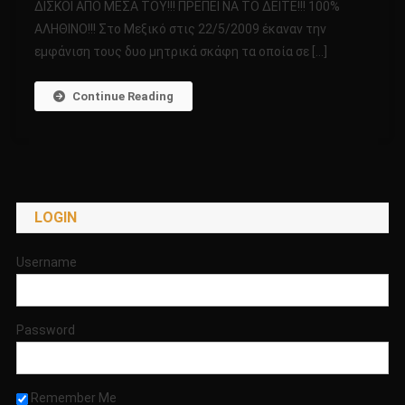
ΔΙΣΚΟΙ ΑΠΟ ΜΕΣΑ ΤΟΥ!!! ΠΡΕΠΕΙ ΝΑ ΤΟ ΔΕΙΤΕ!!! 100%
ΣΚΑΦΟΣ
ΑΛΗΘΙΝΟ!!! Στο Μεξικό στις 22/5/2009 έκαναν την
ΑΦΗΝΕΙ
εμφάνιση τους δυο μητρικά σκάφη τα οποία σε […]
ΝΑ
ΒΓΟΥΝΕ
ΣΦΑΙΡΟΕΙΔΗΣ
Continue Reading
ΔΙΣΚΟΙ
ΑΠΟ
ΜΕΣΑ
ΤΟΥ!!!
ΠΡΕΠΕΙ
LOGIN
ΝΑ
ΤΟ
ΔΕΙΤΕ!!!
Username
100%
ΑΛΗΘΙΝΟ!!!
Password
Remember Me