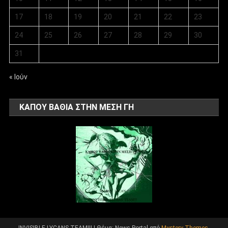
17
18
19
20
21
22
23
24
25
26
27
28
29
30
31
« Ιούν
ΚΑΠΟΥ ΒΑΘΙΑ ΣΤΗΝ ΜΕΣΗ ΓΗ