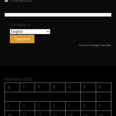
ΣΥΝΩΜΟΣΙΕΣ
Translate to:
Powered by
Google Translate
.
Αύγουστος 2026
Δ
Τ
Τ
Π
Π
Σ
Κ
1
2
3
4
5
6
7
8
9
10
11
12
13
14
15
16