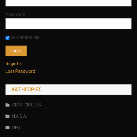
Password
Remember Me
Register
Lost Password
KΑΤΗΓΟΡΊΕΣ
CROP CIRCLES
N.A.S.A.
UFO