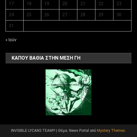
17
18
19
20
21
22
23
24
25
26
27
28
29
30
31
« Ιούν
ΚΑΠΟΥ ΒΑΘΙΑ ΣΤΗΝ ΜΕΣΗ ΓΗ
INVISIBLE LYCANS TEAM!!!
|
Θέμα: News Portal από
Mystery Themes
.