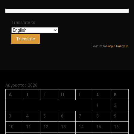
Translate to:
Powered by
Google Translate
.
Αύγουστος 2026
Δ
Τ
Τ
Π
Π
Σ
Κ
1
2
3
4
5
6
7
8
9
10
11
12
13
14
15
16