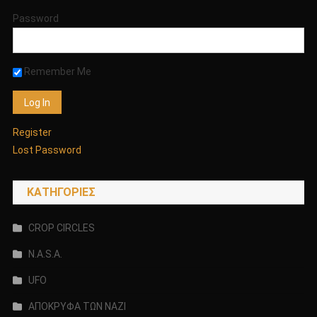
Password
Remember Me
Register
Lost Password
KΑΤΗΓΟΡΊΕΣ
CROP CIRCLES
N.A.S.A.
UFO
ΑΠΟΚΡΥΦΑ ΤΩΝ ΝΑΖΙ