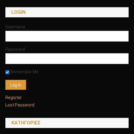
ΣΟΥΠΕΡ
LOGIN
ΑΓΕΛΗ
ΤΩΝ
400ΣΙΩΝ!!!!
Username
ΚΑΙ
Η
ΦΟΝΙΚΗ
Password
ΕΠΙΘΕΣΗ
ΣΤΗΝ
ΛΙΜΝΗ
Remember Me
ΤΣΙΚΝΙΚ
ΣΤΗΝ
ΑΛΑΣΚΑ
ΑΠΟ
Register
ΛΥΚΟΥΣ
Lost Password
ΟΠΟΥ
ΣΚΟΤΩΣΑΝ
ΜΙΑ
KΑΤΗΓΟΡΊΕΣ
ΔΑΣΚΑΛΑ!!!!!