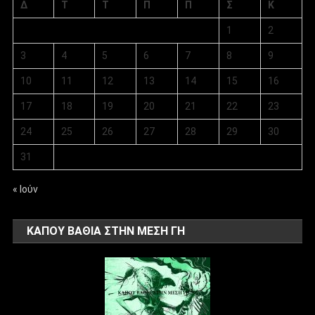
Δ
Τ
Τ
Π
Π
Σ
Κ
1
2
3
4
5
6
7
8
9
10
11
12
13
14
15
16
17
18
19
20
21
22
23
24
25
26
27
28
29
30
31
« Ιούν
ΚΑΠΟΥ ΒΑΘΙΑ ΣΤΗΝ ΜΕΣΗ ΓΗ