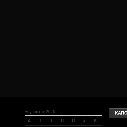
Αύγουστος 2026
ΚΑΠΟ
Δ
Τ
Τ
Π
Π
Σ
Κ