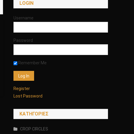
LOGIN
Username
Password
Remember Me
Register
Lost Password
KΑΤΗΓΟΡΊΕΣ
CROP CIRCLES