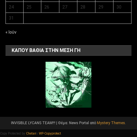
24
25
26
27
28
29
30
31
« Ιούν
ΚΑΠΟΥ ΒΑΘΙΑ ΣΤΗΝ ΜΕΣΗ ΓΗ
INVISIBLE LYCANS TEAM!!!
|
Θέμα: News Portal από
Mystery Themes
.
Copy Protected by
Chetan
's
WP-Copyprotect
.