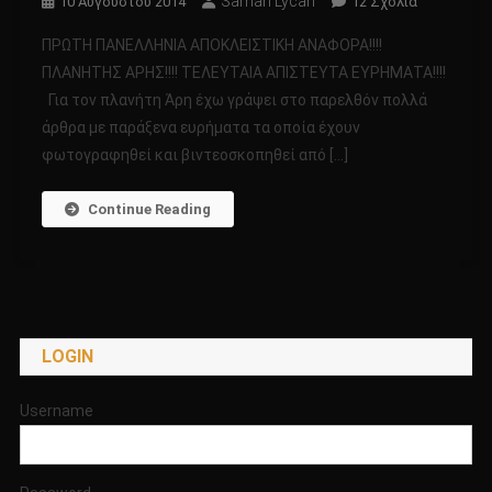
Saman Lycan
Στο
10 Αυγούστου 2014
12 Σχόλια
ΠΡΩΤΗ
ΠΡΩΤΗ ΠΑΝΕΛΛΗΝΙΑ ΑΠΟΚΛΕΙΣΤΙΚΗ ΑΝΑΦΟΡΑ!!!!
ΠΑΝΕΛΛΗΝ
ΠΛΑΝΗΤΗΣ ΑΡΗΣ!!!! ΤΕΛΕΥΤΑΙΑ ΑΠΙΣΤΕΥΤΑ ΕΥΡΗΜΑΤΑ!!!!
ΑΠΟΚΛΕΙΣΤ
Για τον πλανήτη Άρη έχω γράψει στο παρελθόν πολλά
ΑΝΑΦΟΡΑ!!!
άρθρα με παράξενα ευρήματα τα οποία έχουν
ΠΛΑΝΗΤΗ
ΑΡΗΣ!!!!
φωτογραφηθεί και βιντεοσκοπηθεί από […]
ΤΕΛΕΥΤΑΙΑ
ΑΠΙΣΤΕΥΤΑ
Continue Reading
ΕΥΡΗΜΑΤΑ!!
LOGIN
Username