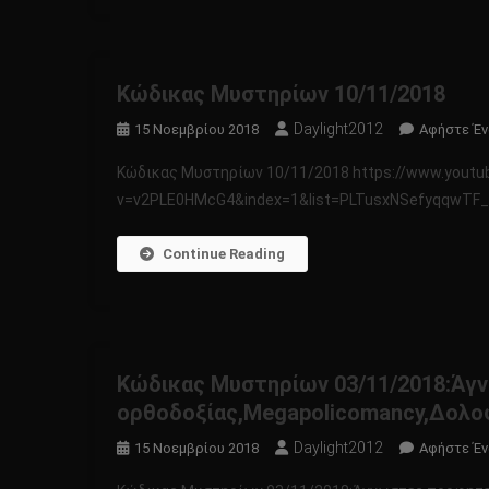
Κώδικας Μυστηρίων 10/11/2018
Daylight2012
15 Νοεμβρίου 2018
Αφήστε Έν
Κώδικας Μυστηρίων 10/11/2018 https://www.yout
v=v2PLE0HMcG4&index=1&list=PLTusxNSefyqqwTF_0
Continue Reading
Κώδικας Μυστηρίων 03/11/2018:Άγ
ορθοδοξίας,Megapolicomancy,Δολοφ
Daylight2012
15 Νοεμβρίου 2018
Αφήστε Έν