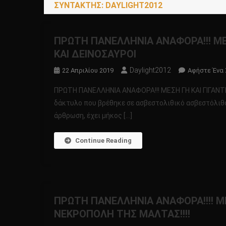
ΣΥΝΤΆΚΤΗΣ:
DAYLIGHT2012
ΠΡΩΤΗ ΠΑΝΕΛΛΗΝΙΑ ΑΝΑΦΟΡΑ!!! ΜΕΣΗ
ΚΑΙ ΔΕΙΝΟΣΑΥΡΟΙ
Daylight2012
22 Απριλίου 2019
Αφήστε Ένα 
ΠΡΩΤΗ ΠΑΝΕΛΛΗΝΙΑ ΑΝΑΦΟΡΑ!!! ΜΕΣΗ ΓΗ ΚΑΙ ΓΙΓΑΝΤΕ
δάκτυλο που βρέθηκε σε ασβεστολιθικό ασβεστόλιθο,
άρθρωση, έχει μήκος […]
Continue Reading
ΠΡΩΤΗ ΠΑΝΕΛΛΗΝΙΑ ΑΝΑΦΟΡΑ!!!! ΜΕ
ΝΕΚΡΟΠΟΛΗ ΤΗΣ ΜΑΛΤΑΣ!!!!