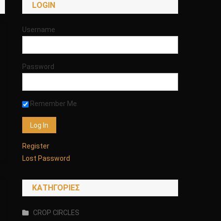
LOGIN
Username
Password
Remember Me
Register
Lost Password
KΑΤΗΓΟΡΊΕΣ
CROP CIRCLES