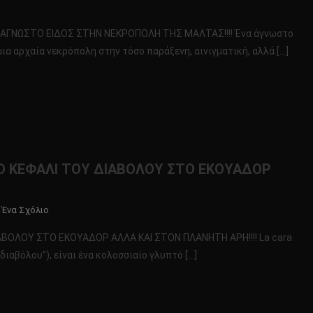
ΩΤΗ
! ΑΓΝΩΣΤΟ ΕΙΔΟΣ ΣΤΗΝ ΝΕΚΡΟΠΟΛΗ ΤΗΣ ΜΑΛΤΑΣ!!!! Ένα άγνωστο
ΕΛΛΗΝΙΑ
ια αρχαία νεκρόπολη στην τόσο παράξενη, αινιγματική, αλλά […]
ΦΟΡΑ!!!!
ΣΗ
T
ΝΩΣΤΟ
ΟΣ
ΤΟ ΚΕΦΑΛΙ ΤΟΥ ΔΙΑΒΟΛΟΥ ΣΤΟ ΕΚΟΥΑΔΟΡ
ΗΝ
ΚΡΟΠΟΛΗ
Σ
Για
 Ένα Σχόλιο
ΤΑΣ!!!!
Το
ΑΒΟΛΟΥ ΣΤΟ ΕΚΟΥΑΔΟΡ ΑΛΛΑ ΚΑΙ ΣΤΟΝ ΠΛΑΝΗΤΗ ΑΡΗ!!!! La cara
ΠΡΩΤΗ
 διαβόλου”), είναι ένα κολοσσιαίο γλυπτό […]
ΠΑΝΕΛΛΗΝΙΑ
ΑΝΑΦΟΡΑ!!!!
ΤΟ
ΚΕΦΑΛΙ