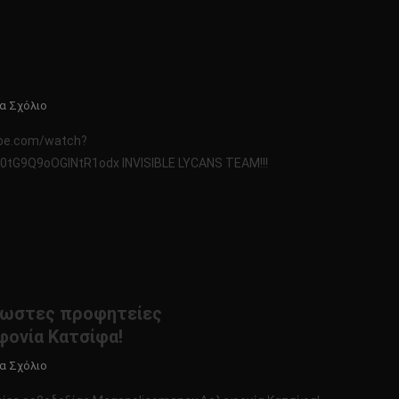
ΤΟΥ
ΔΙΑΒΟΛΟΥ
ΣΤΟ
ΕΚΟΥΑΔΟΡ
ΑΛΛΑ
Για
α Σχόλιο
ΚΑΙ
Το
ΣΤΟΝ
ube.com/watch?
Κώδικας
ΠΛΑΝΗΤΗ
tG9Q9oOGlNtR1odx INVISIBLE LYCANS TEAM!!!
Μυστηρίων
ΑΡΗ!!!!
10/11/2018
νωστες προφητείες
ονία Κατσίφα!
Για
α Σχόλιο
Το