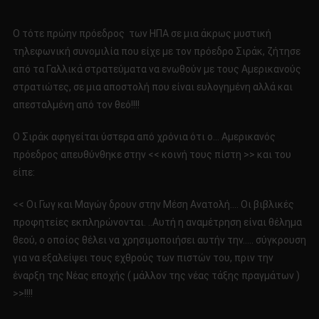
Ο
ΠΟΛΕΜΟΣ
Ο τότε πρώην πρόεδρος των ΗΠΑ σε μια άκρως μυστική
ΣΤΟ
τηλεφωνική συνομιλία που είχε με τον πρόεδρο Σιράκ, ζήτησε
ΙΡΑΚ!!!
από τα Γαλλικά στρατεύματα να ενωθούν με τους Αμερικανούς
στρατιώτες, σε μια αποστολή που είναι ευλογημένη αλλά και
απεσταλμένη από τον θεό!!!!
O Σιράκ αφηγείται ύστερα από χρόνια ότι ο… Αμερικανός
πρόεδρος απευθύνθηκε στην << κοινή τους πίστη >> και του
είπε:
<< Οι Γωγ και Μαγώγ δρουν στην Μέση Ανατολή…. Οι βιβλικές
προφητείες εκπληρώνονται. ..Αυτή η αναμέτρηση είναι θέλημα
θεού, ο οποίος θέλει να χρησιμοποιήσει αυτήν την….. σύγκρουση
για να εξαλείψει τους εχθρούς των πιστών του, πριν την
έναρξη της Νέας εποχής ( μάλλον της νέας τάξης πραγμάτων )
>>!!!!