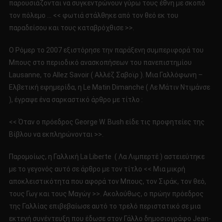
παρουσιάζονται να συγκεντρώνουν γύρω τους έθνη με σκοπό
τον πόλεμο … << φωτιά στάλθηκε από τον θεό εκ του
παραδείσου και τους καταβρόχθισε >>.
Ο Ρόμερ το 2007 εξιστόρησε την παράξενη συμπεριφορά του
Μπους στο περιοδικό ανασκοπήσεων του πανεπιστημίου
Lausanne, το Allez Savoir ( Αλλέζ Σαβοϊρ ). Μια Γαλλόφωνη –
Ελβετική εφημερίδα, η Le Matin Dimanche ( Λε Μάτιν Ντιμάνσε
), έγραψε ένα σαρκαστικό άρθρο με τίτλο :
<< Όταν ο πρόεδρος George W. Bush είδε τις προφητείες της
Βίβλου να εκπληρώνονται >>.
Παρομοίως, η Γαλλική La Liberte ( Λα Λιμπερτέ ) αστειεύτηκε
με το γεγονός αυτό σε άρθρο με τον τίτλο << Μια μικρή
αποκλειστικότητα που αφορά τον Μπους, τον Σιράκ, τον θεό,
τους Γωγ και τους Μαγώγ >>. Ακολούθως, ο πρώην πρόεδρος
της Γαλλίας επιβεβαίωσε αυτό το τρελό περιστατικό σε μια
εκτενή συνέντευξη που έδωσε στον Γάλλο δημοσιογράφο Jean-