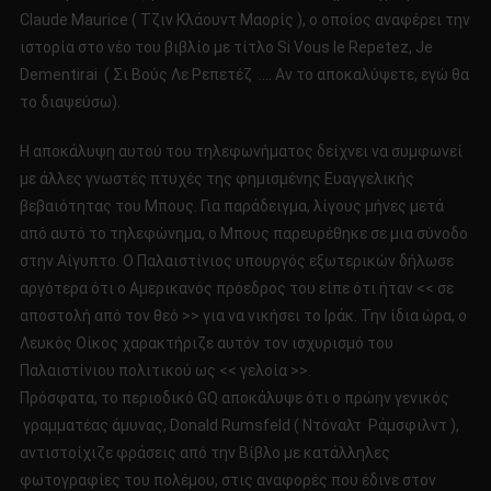
Claude Maurice ( Τζιν Κλάουντ Μαορίς ), ο οποίος αναφέρει την
ιστορία στο νέο του βιβλίο με τίτλο Si Vous le Repetez, Je
Dementirai ( Σι Βούς Λε Ρεπετέζ …. Αν το αποκαλύψετε, εγώ θα
το διαψεύσω).
Η αποκάλυψη αυτού του τηλεφωνήματος δείχνει να συμφωνεί
με άλλες γνωστές πτυχές της φημισμένης Ευαγγελικής
βεβαιότητας του Μπους. Για παράδειγμα, λίγους μήνες μετά
από αυτό το τηλεφώνημα, ο Μπους παρευρέθηκε σε μια σύνοδο
στην Αίγυπτο. Ο Παλαιστίνιος υπουργός εξωτερικών δήλωσε
αργότερα ότι ο Αμερικανός πρόεδρος του είπε ότι ήταν << σε
αποστολή από τον θεό >> για να νικήσει το Ιράκ. Την ίδια ώρα, ο
Λευκός Οίκος χαρακτήριζε αυτόν τον ισχυρισμό του
Παλαιστίνιου πολιτικού ως << γελοία >>.
Πρόσφατα, το περιοδικό GQ αποκάλυψε ότι ο πρώην γενικός
γραμματέας άμυνας, Donald Rumsfeld ( Ντόναλτ Ράμσφιλντ ),
αντιστοίχιζε φράσεις από την Βίβλο με κατάλληλες
φωτογραφίες του πολέμου, στις αναφορές που έδινε στον