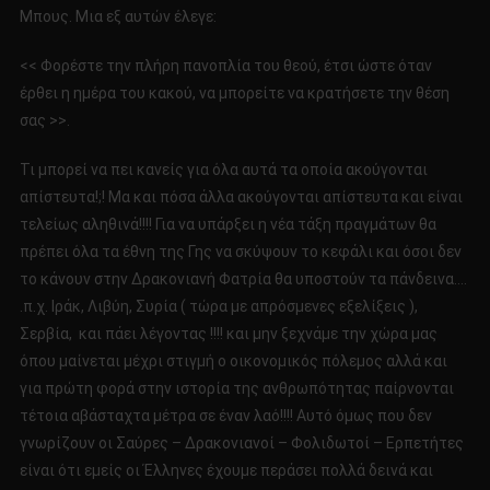
Μπους. Μια εξ αυτών έλεγε:
<< Φορέστε την πλήρη πανοπλία του θεού, έτσι ώστε όταν
έρθει η ημέρα του κακού, να μπορείτε να κρατήσετε την θέση
σας >>.
Τι μπορεί να πει κανείς για όλα αυτά τα οποία ακούγονται
απίστευτα!;! Μα και πόσα άλλα ακούγονται απίστευτα και είναι
τελείως αληθινά!!!! Για να υπάρξει η νέα τάξη πραγμάτων θα
πρέπει όλα τα έθνη της Γης να σκύψουν το κεφάλι και όσοι δεν
το κάνουν στην Δρακονιανή Φατρία θα υποστούν τα πάνδεινα….
.π.χ. Ιράκ, Λιβύη, Συρία ( τώρα με απρόσμενες εξελίξεις ),
Σερβία, και πάει λέγοντας !!!! και μην ξεχνάμε την χώρα μας
όπου μαίνεται μέχρι στιγμή ο οικονομικός πόλεμος αλλά και
για πρώτη φορά στην ιστορία της ανθρωπότητας παίρνονται
τέτοια αβάσταχτα μέτρα σε έναν λαό!!!! Αυτό όμως που δεν
γνωρίζουν οι Σαύρες – Δρακονιανοί – Φολιδωτοί – Ερπετήτες
είναι ότι εμείς οι Έλληνες έχουμε περάσει πολλά δεινά και