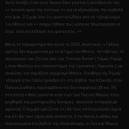
Αυτό συνέβη όταν στον Λευκό Οίκο γινόταν η συνάθροιση του
<< συνασπισμού της πίστεως >> για να εξαπολύσει την εισβολή
στο Ιράκ. Ο Σιράκ λέει ότι αναστατώθηκε από το τηλεφώνημα
του Μπους και << αναρωτήθηκε πως κάποιος θα μπορούσε να
είναι τόσο επιπόλαιος και φανατικός >>.
Μετά το τηλεφώνημα που έγινε το 2003, σκεπτικός ο Γάλλος
ηγέτης δεν συμφώνησε με το αίτημα του Μπους. Αντιθέτως, το
προσωπικό του ζήτησε από τον Thomas Romer ( Τόμας Ρόμερ
), έναν θεολόγο στο πανεπιστήμιο της Lausanne ( Λαουσάν ), να
αναλύσει τον παράξενο ισχυρισμό Μπους. Ο καθηγητής Ρόμερ
εξήγησε στον Γάλλο πρόεδρο ότι στο βιβλίο του Ιεζεκιήλ, στην
Παλαιά Διαθήκη, περιλαμβάνονται δύο κεφάλαια (38 και 39)
στα οποία ο θεός μαίνεται εναντίων των Γωγ και Μαγώγ, όπου
μοχθηρές και μυστηριώδης δυνάμεις απειλούν το Ισραήλ με
αφάνιση. Ο Ιεχωβά ορκίζεται ότι θα τους κατατροπώσει άγρια
και ότι θα τους σφαγιάσει ανελέητα. Στην Καινή Διαθήκη και
συγκεκριμένα στο βιβλίο της Αποκάλυψης, οι Γωγ και Μαγώγ