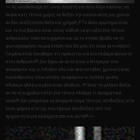
<< Ας υποθέσουμε ότι είναι πλαστή για ποιο λόγο κάποιος να
έκανε κάτι τέτοιο χωρίς να δείξει την εικόνα αυτή για χρόνια
αν δεν αναζητούσε δόξα και χρήμα!!;;!! Το άλλο ερώτημα είναι
και το πιο βασικό είναι ποιος κάθισε να φτιάξει ένα τέτοιο
ανδρείκελο τόσο πετυχημένο και να το στήσει βράδυ να το
φωτογραφήσει σε μια στάση που δείχνει ότι είναι εν κινήσει!;!
Για μένα είναι ξεκάθαρο ότι πρόκειται για ένα πλάσμα άγνωστο
στον άνθρωπο!!!! Δεν ξέρω αν αυτό είναι ο Ντόγκμαν που
αναφέρουν και οι Ινδιάνοι εδώ και εκατοντάδες χρόνια ή ένας
λυκάνθρωπος όπου επίσης αναφέρουν οι πολλές φυλές
Ινδιάνων αλλά για μένα είναι αληθινό…!!!! Ίσως το μέλλον δείξει
αν ποτέ αιχμαλωτιστεί ένα τέτοιο πλάσμα τι πραγματικά
είναι!!!! Δεν μπορούμε να απορρίπτουμε τέτοιες αποδείξεις είτε
είναι φάρσα είτε όχι ενώ έχουμε αποδείξεις από την
αρχαιότητα για πλάσματα σαν και αυτά!!!! >>.