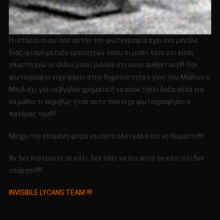
Η ιστορία πίσω από αυτήν την φωτογραφία έχει ένα μεγάλο
διαξιφισμό μεταξύ ερευνητών όπου οι μισοί λένε ότι είναι
πλαστή ενώ οι άλλοι μισοί μιλάνε ότι είναι αυθεντική!!!! Την
φωτογραφία είχε φέρει στην δημοσιότητα ο γιος του Μάθιου ο
Μπιλ όχι για να βγάλει χρήματα ή να αποκτήσει δόξα αλλά για
να μάθει τι ακριβώς ήταν αυτό που είχε φωτογραφήσει ο
πατέρας του!!!!
Μέχρι την επόμενη φορά να είστε όλοι καλά και να θυμάστε!!!!
Αν δεν πιστεύετε σε κάτι, δεν πάει να πει αυτό το κάτι ότι δεν
υπάρχει!!!!!
INVISIBLE LYCANS TEAM !!!!