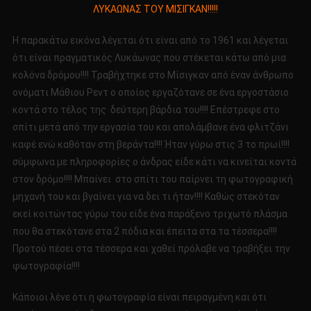
ΛΥΚΑΩΝΑΣ ΤΟΥ ΜΙΣΙΓΚΑΝ!!!!!
ΑΝΑΦΟΡΑ!!!!
ΛΥΚΑΩΝΕΣ
H παρακάτω εικόνα λέγεται ότι είναι από το 1961 και λέγεται
PART
ότι είναι πραγματικός Λυκάωνας που στέκεται κάτω από μια
41
κολόνα δρόμου!!!! Τραβήχτηκε στο Μίσιγκαν από έναν άνθρωπο
Ο
ΛΥΚΑΩΝΑΣ
ονόματι Μάθιου Ρεντ ο οποίος εργαζότανε σε ένα εργοστάσιο
ΤΟΥ
κοντά στο τέλος της δεύτερη βάρδια του!!!! Επέστρεφε στο
ΜΙΣΙΓΚΑΝ!!!!!
σπίτι μετά από την εργασία του και απολάμβανε ένα φλιτζάνι
καφέ ενώ καθόταν στη βεράντα!!!! Ήταν γύρω στις 3 το πρωί!!!!
σύμφωνα με πληροφορίες ο άνδρας είδε κάτι να κινείται κοντά
στον δρόμο!!!! Μπαίνει στο σπίτι του παίρνει τη φωτογραφική
μηχανή του και βγαίνει για να δει τι ήταν!!!! Καθώς στεκόταν
εκεί κοιτώντας γύρω του είδε ένα παράξενο τριχωτό πλάσμα
που θα στεκότανε στα 2 πόδια και έπειτα στα τα τέσσερα!!!!
Προτού πέσει στα τέσσερα και χαθεί πρόλαβε να τραβήξει την
φωτογραφία!!!!
Κάποιοι λένε ότι η φωτογραφία είναι πειραγμένη και ότι