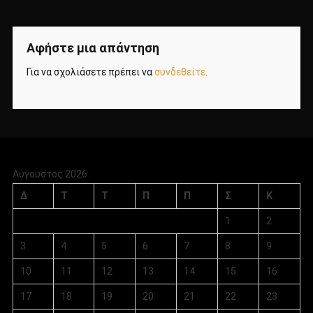
Αφήστε μια απάντηση
Για να σχολιάσετε πρέπει να
συνδεθείτε
.
Αύγουστος 2026
Δ
Τ
Τ
Π
Π
Σ
Κ
1
2
3
4
5
6
7
8
9
10
11
12
13
14
15
16
17
18
19
20
21
22
23