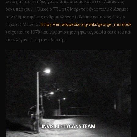
φτιάχτηκε επίτηδες για εντυπωσιασμό και ότι οι Λυκάωνες
δεν υπάρχουν!!!! Όμως o Τζωρτζ Μάρντοκ ένας πολύ διάσημος
παγκόσμιας φήμης ανθρωπολόγος ( βλέπε λινκ ποιος ήταν o
Τζωρτζ Μάρντοκ
https://en.wikipedia.org/wiki/george_murdock
) είχε πει το 1978 που εμφανίστηκε η φωτογραφία και όπου και
τότε λέγανε ότι ήταν πλαστή…: