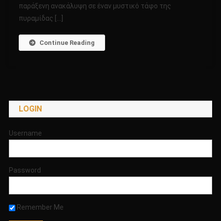
παράξενη ανακάλυψη σε έναν μυστικό τάφο της
ΑΙΓΥΠΤΟ!!!
πυραμίδας […]
Continue Reading
LOGIN
Username
Password
Remember Me