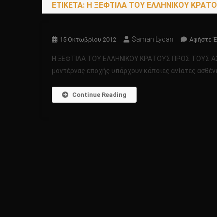
ΕΤΙΚΈΤΑ:
Η ΞΕΦΤΙΛΑ ΤΟΥ ΕΛΛΗΝΙΚΟΥ ΚΡΑΤΟΥ
Saman Lycan
15 Οκτωβρίου 2012
Αφήστε Έ
Η ΞΕΦΤΙΛΑ ΤΟΥ ΕΛΛΗΝΙΚΟΥ ΚΡΑΤΟΥΣ ΠΡΟΣ ΤΟΥΣ ΑΣΘ
μοντέρνας εποχής υπάρχουν κάποιες ανίατες ασθένε
Continue Reading