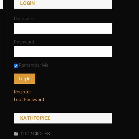
LOGIN
Username
Password
Remember Me
Register
Lost Password
KΑΤΗΓΟΡΊΕΣ
CROP CIRCLES