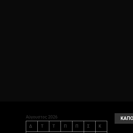
Αύγουστος 2026
ΚΑΠΟ
Δ
Τ
Τ
Π
Π
Σ
Κ