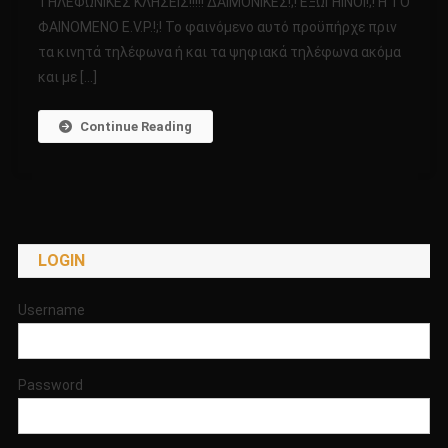
ΤΗΛΕΦΩΝΙΚΕΣ ΚΛΗΣΕΙΣ!!!!! ΔΑΙΜΟΝΙΚΕΣ!;! ΕΞΩΓΗΙΝΟΙ!;! Η ΤΟ
ΑΝΑΦΟΡΑ
ΦΑΙΝΟΜΕΝΟ E.V.P.!;! To φαινόμενο αυτό προϋπήρχε πριν
ΓΙΑ
τα κινητά τηλέφωνα ή και τα ψηφιακά τηλέφωνα ακόμα
ΤΗΣ
ΠΑΡΑΞΕΝΕΣ
και με […]
ΤΗΛΕΦΩΝΙΚ
ΚΛΗΣΕΙΣ!!!!!
Continue Reading
ΔΑΙΜΟΝΙΚΕΣ!
ΕΞΩΓΗΙΝΟΙ!;!
Η
ΤΟ
ΦΑΙΝΟΜΕΝΟ
LOGIN
E.V.P.!;!
Username
Password