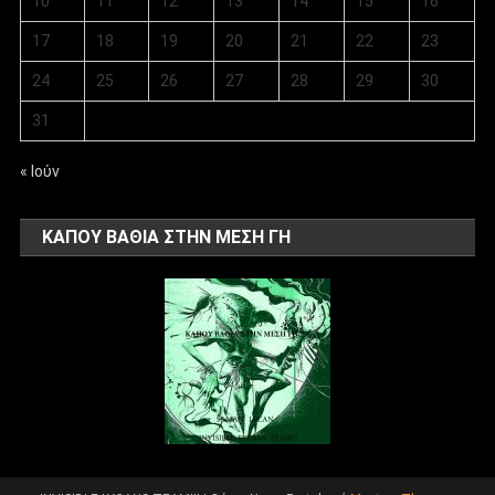
10
11
12
13
14
15
16
17
18
19
20
21
22
23
24
25
26
27
28
29
30
31
« Ιούν
ΚΑΠΟΥ ΒΑΘΙΑ ΣΤΗΝ ΜΕΣΗ ΓΗ