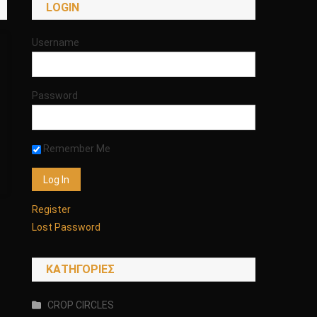
LOGIN
Username
Password
Remember Me
Register
Lost Password
KΑΤΗΓΟΡΊΕΣ
CROP CIRCLES