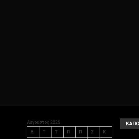
Αύγουστος 2026
ΚΑΠΟ
Δ
Τ
Τ
Π
Π
Σ
Κ