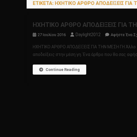
ΕΤΙΚΈΤΑ:
ΗΧΗΤΙΚΟ ΑΡΘΡΟ ΑΠΟΔΕΙΞΕΙΣ ΓΙΑ 
ΗΧΗΤΙΚΟ ΑΡΘΡΟ ΑΠΟΔΕΙΞΕΙΣ ΓΙΑ Τ
Daylight2012
27 Ιουλίου 2016
Αφήστε Ένα Σ
ΗΧΗΤΙΚΟ ΑΡΘΡΟ ΑΠΟΔΕΙΞΕΙΣ ΓΙΑ ΤΗΝ ΜΕΣΗ ΓΗ Άλλο 
αποδείξεις στην μέση γη. Ένα άρθρο που θα σας αφή
Continue Reading