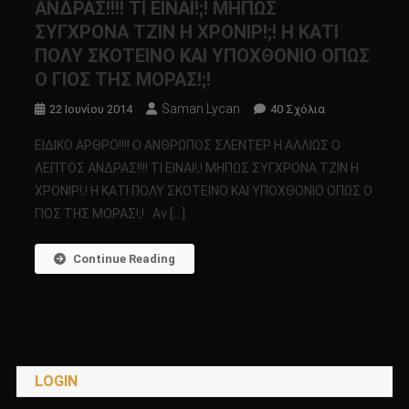
ΑΝΔΡΑΣ!!!! ΤΙ ΕΙΝΑΙ!;! ΜΗΠΩΣ
ΣΥΓΧΡΟΝΑ ΤΖΙΝ Η ΧΡΟΝΙΡ!;! Η ΚΑΤΙ
ΠΟΛΥ ΣΚΟΤΕΙΝΟ ΚΑΙ ΥΠΟΧΘΟΝΙΟ ΟΠΩΣ
Ο ΓΙΟΣ ΤΗΣ ΜΟΡΑΣ!;!
Saman Lycan
Στο
22 Ιουνίου 2014
40 Σχόλια
ΕΙΔΙΚΟ
ΕΙΔΙΚΟ ΑΡΘΡΟ!!!! Ο ΑΝΘΡΩΠΟΣ ΣΛΕΝΤΕΡ Η ΑΛΛΙΩΣ Ο
ΑΡΘΡΟ!!!!
ΛΕΠΤΟΣ ΑΝΔΡΑΣ!!!! ΤΙ ΕΙΝΑΙ!;! ΜΗΠΩΣ ΣΥΓΧΡΟΝΑ ΤΖΙΝ Η
Ο
ΧΡΟΝΙΡ!;! Η ΚΑΤΙ ΠΟΛΥ ΣΚΟΤΕΙΝΟ ΚΑΙ ΥΠΟΧΘΟΝΙΟ ΟΠΩΣ Ο
ΑΝΘΡΩΠΟΣ
ΓΙΟΣ ΤΗΣ ΜΟΡΑΣ!;! Αν […]
ΣΛΕΝΤΕΡ
Η
ΑΛΛΙΩΣ
Continue Reading
Ο
ΛΕΠΤΟΣ
ΑΝΔΡΑΣ!!!!
ΤΙ
ΕΙΝΑΙ!;!
LOGIN
ΜΗΠΩΣ
ΣΥΓΧΡΟΝΑ