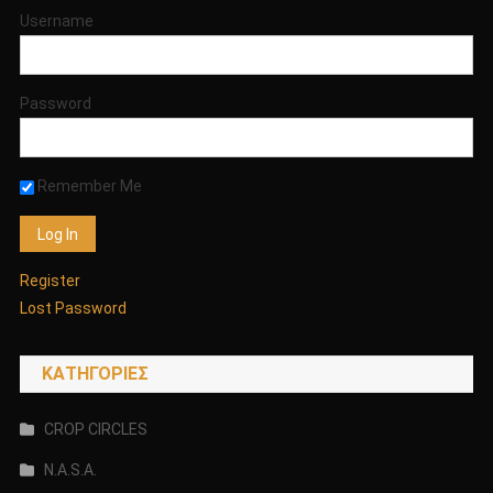
ΤΖΙΝ
Username
Η
ΧΡΟΝΙΡ!;!
Η
Password
ΚΑΤΙ
ΠΟΛΥ
ΣΚΟΤΕΙΝΟ
Remember Me
ΚΑΙ
ΥΠΟΧΘΟΝΙΟ
ΟΠΩΣ
Ο
Register
ΓΙΟΣ
Lost Password
ΤΗΣ
ΜΟΡΑΣ!;!
KΑΤΗΓΟΡΊΕΣ
CROP CIRCLES
N.A.S.A.