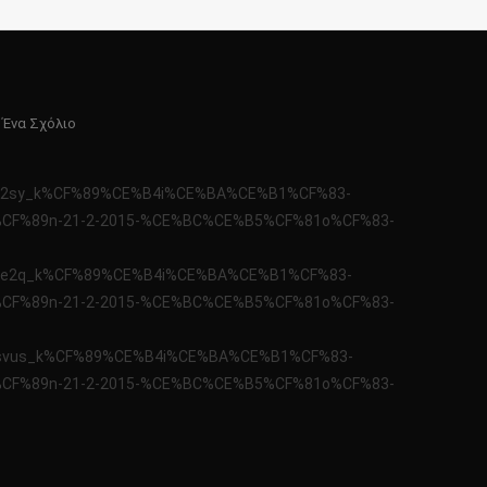
Για
 Ένα Σχόλιο
Το
KΩΔΙΚΑΣ
o/x2ht2sy_k%CF%89%CE%B4i%CE%BA%CE%B1%CF%83-
ΜΥΣΤΗΡΙΩΝ
F%89n-21-2-2015-%CE%BC%CE%B5%CF%81o%CF%83-
21-
2-
2015
o/x2hte2q_k%CF%89%CE%B4i%CE%BA%CE%B1%CF%83-
F%89n-21-2-2015-%CE%BC%CE%B5%CF%81o%CF%83-
o/x2hsvus_k%CF%89%CE%B4i%CE%BA%CE%B1%CF%83-
F%89n-21-2-2015-%CE%BC%CE%B5%CF%81o%CF%83-