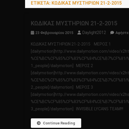
ΕΤΙΚΈΤΑ:
KΩΔΙΚΑΣ ΜΥΣΤΗΡΙΩΝ 21-2-2015
KΩΔΙΚΑΣ ΜΥΣΤΗΡΙΩΝ 21-2-2015
Daylight2012
23 Φεβρουαρίου 2015
Αφήστε
KΩΔΙΚΑΣ ΜΥΣΤΗΡΙΩΝ 21-2-2015 ΜΕΡΟΣ 1
[dailymotion]http://www.dailymotion.com/vide
%CE%BC%CF%85%CF%83%CF%84%CE%B7%CF%81i%C
1_people[/dailymotion] ΜΕΡΟΣ 2
[dailymotion]http://www.dailymotion.com/vide
%CE%BC%CF%85%CF%83%CF%84%CE%B7%CF%81i%C
2_people[/dailymotion] ΜΕΡΟΣ 3
[dailymotion]http://www.dailymotion.com/vide
%CE%BC%CF%85%CF%83%CF%84%CE%B7%CF%81i%C
3_people[/dailymotion] INVISIBLE LYCANS TEAM!!!
Continue Reading