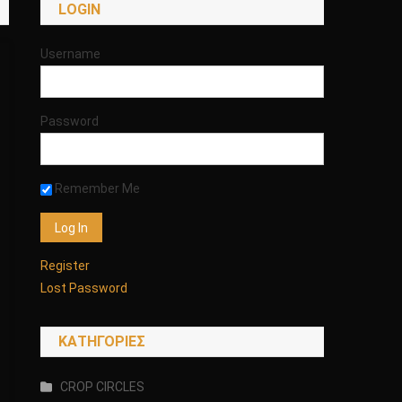
LOGIN
Username
Password
Remember Me
Register
Lost Password
KΑΤΗΓΟΡΊΕΣ
CROP CIRCLES