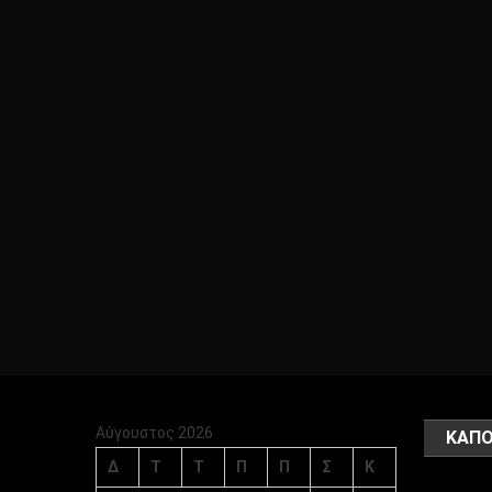
Αύγουστος 2026
ΚΑΠΟ
Δ
Τ
Τ
Π
Π
Σ
Κ