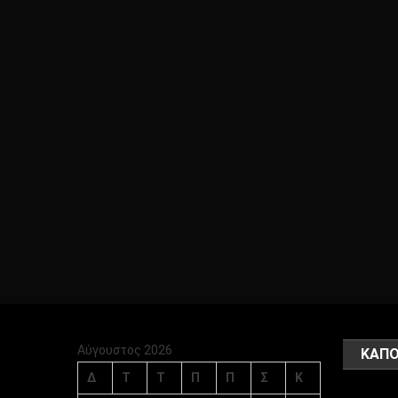
Αύγουστος 2026
ΚΑΠΟ
Δ
Τ
Τ
Π
Π
Σ
Κ