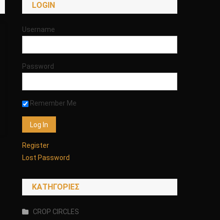
LOGIN
Username
Password
Remember Me
Register
Lost Password
KΑΤΗΓΟΡΊΕΣ
CROP CIRCLES