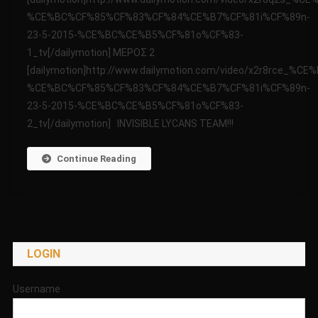
ΜΥΣΤΗΡΙΩΝ
%CE%BC%CF%85%CF%83%CF%84%CE%B7%CF%81i%CF%89n-
23-
23-5-2015-%CE%BC%CE%B5%CF%81o%CF%83-
5-
2015
1_tv[/dailymotion] ΜΕΡΟΣ 2
[dailymotion]http://www.dailymotion.com/video/x2r8rce
%CE%BC%CF%85%CF%83%CF%84%CE%B7%CF%81i%CF%89n-
23-5-2015-%CE%BC%CE%B5%CF%81o%CF%83-
2_tv[/dailymotion] INVISIBLE LYCANS TEAM!!!
Continue Reading
LOGIN
Username