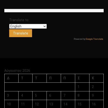
Translate to:
Powered by
Google Translate
.
Αύγουστος 2026
Δ
Τ
Τ
Π
Π
Σ
Κ
1
2
3
4
5
6
7
8
9
10
11
12
13
14
15
16