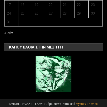
17
18
19
20
21
22
23
24
25
26
27
28
29
30
31
« Ιούν
ΚΑΠΟΥ ΒΑΘΙΑ ΣΤΗΝ ΜΕΣΗ ΓΗ
INVISIBLE LYCANS TEAM!!!
|
Θέμα: News Portal από
Mystery Themes
.