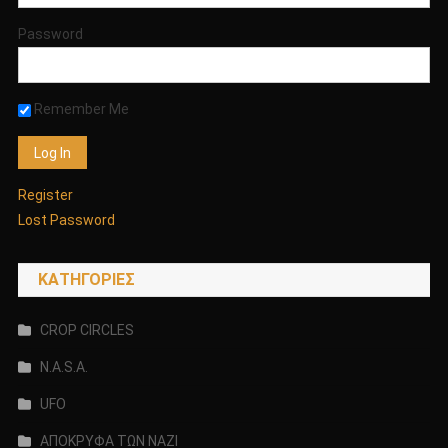
Password
Remember Me
Register
Lost Password
KΑΤΗΓΟΡΊΕΣ
CROP CIRCLES
N.A.S.A.
UFO
ΑΠΟΚΡΥΦΑ ΤΩΝ ΝΑΖΙ