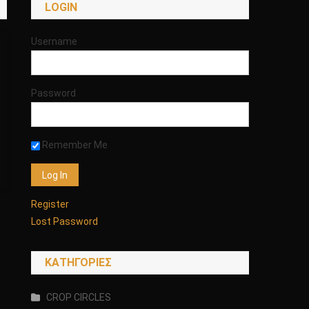
LOGIN
Username
Password
Remember Me
Register
Lost Password
KΑΤΗΓΟΡΊΕΣ
CROP CIRCLES