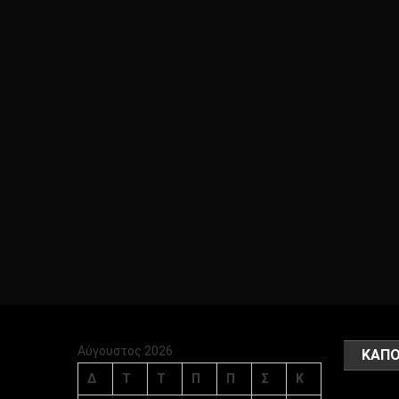
Αύγουστος 2026
ΚΑΠΟ
Δ
Τ
Τ
Π
Π
Σ
Κ