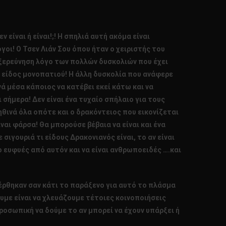
είναι ή είναι!;! Η σπηλιά αυτή ακόμα είναι
γοι! Ο Τσεν Λιάν Σου όπου ήταν ο χειριστής του
εξερεύνηση λόγο των πολλών δυσκολιών που έχει
α είδος μονοπατιού! Η άλλη δυσκολία που ανάφερε
ά μέσα κάποιος να κατέβει εκεί κάτω και να
σήμερα! Δεν είναι ένα τυχαίο σπήλαιο για τους
αληθινά όλα οπότε και ο δρακόντειος που εικονίζεται
ναι φάρσα! Θα μπορούσε βέβαια να είναι και ένα
σιγουριά τι είδους Δρακονιανός είναι, το αν είναι
ο ευφυές από αυτόν και να είναι ανθρωποειδές ….και
φέρθηκαν σαν κάτι το παράξενο για αυτό το πλάσμα
ουμε είναι να χλευάζουμε τέτοιες κοινοποιήσεις
οσωπική να δούμε το αν μπορεί να έχουν υπάρξει ή