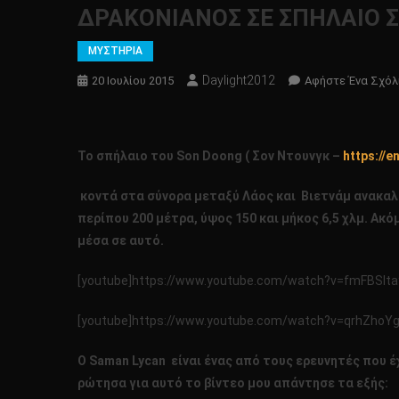
ΔΡΑΚΟΝΙΑΝΟΣ ΣΕ ΣΠΗΛΑΙΟ ΣΤΟ
ΜΥΣΤΗΡΙΑ
Daylight2012
20 Ιουλίου 2015
Αφήστε Ένα Σχόλ
Το σπήλαιο του Son Doong ( Σον Ντουνγκ –
https://
κοντά στα σύνορα μεταξύ Λάος και Βιετνάμ ανακαλύ
περίπου 200 μέτρα, ύψος 150 και μήκος 6,5 χλμ. Ακ
μέσα σε αυτό.
[youtube]https://www.youtube.com/watch?v=fmFBSlta
[youtube]https://www.youtube.com/watch?v=qrhZhoYgr
Ο
Saman
Lycan είναι ένας από τους ερευνητές που έ
ρώτησα για αυτό το βίντεο μου απάντησε τα εξής: