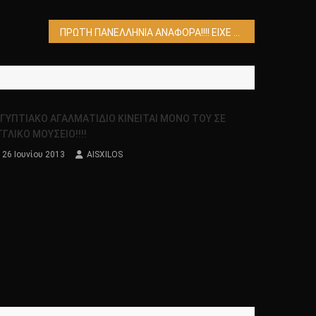
ΠΡΩΤΗ ΠΑΝΕΛΛΗΝΙΑ ΑΝΑΦΟΡΑ!!!! ΕΙΧΕ ΚΑΤΑΡΡΙΨΕΙ Ο ΚΟΚΚΙΝΟΣ ΒΑΡΟΝΟΣ ΑΤΙΑ ΣΤΟΝ Α’ ΠΑΓΚΟΣΜΙΟ ΠΟΛΕΜΟ!!;!!
ΙΓΥΠΤΙΑΚΟ ΑΓΑΛΜΑΤΙΔΙΟ ΚΙΝΕΙΤΑΙ ΜΟΝΟ ΤΟΥ ΣΕ
ΓΓΛΙΚΟ ΜΟΥΣΕΙΟ!!!!
26 Ιουνίου 2013
AISXILOS