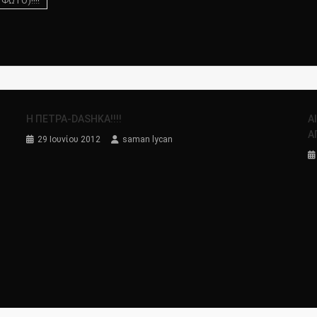
ΦΩΤΟ)!!!!
Η ΠΕΤΡΑ-DΑSHKA!!!!
Α
Α
29 Ιουνίου 2012
saman lycan