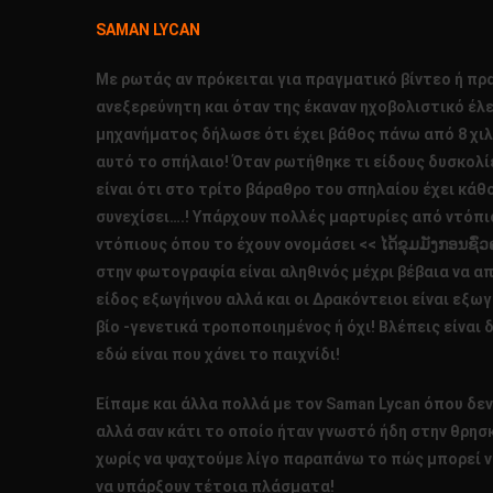
SAMAN
LYCAN
Με ρωτάς αν πρόκειται για πραγματικό βίντεο ή πραγ
ανεξερεύνητη και όταν της έκαναν ηχοβολιστικό έλε
μηχανήματος δήλωσε ότι έχει βάθος πάνω από 8 χι
αυτό το σπήλαιο! Όταν ρωτήθηκε τι είδους δυσκολίε
είναι ότι στο τρίτο βάραθρο του σπηλαίου έχει κάθ
συνεχίσει….! Υπάρχουν πολλές μαρτυρίες από ντόπιο
ντόπιους όπου το έχουν ονομάσει <<
ໄດ້ຂຸມມັງກອນຊົ່
στην φωτογραφία είναι αληθινός μέχρι βέβαια να απο
είδος εξωγήινου αλλά και οι Δρακόντειοι είναι εξωγ
βίο -γενετικά τροποποιημένος ή όχι! Βλέπεις είναι
εδώ είναι που χάνει το παιχνίδι!
Είπαμε και άλλα πολλά με τον Saman Lycan όπου δε
αλλά σαν κάτι το οποίο ήταν γνωστό ήδη στην θρησκ
χωρίς να ψαχτούμε λίγο παραπάνω το πώς μπορεί να
να υπάρξουν τέτοια πλάσματα!