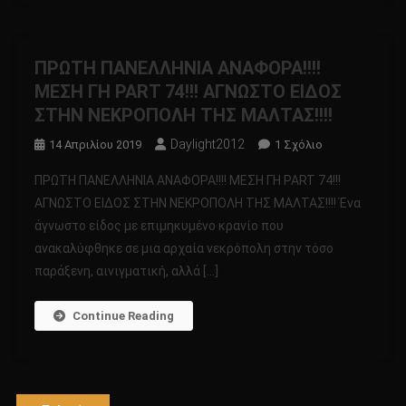
ΔΕΙΝΟΣΑΥΡΟΙ
ΠΡΩΤΗ ΠΑΝΕΛΛΗΝΙΑ ΑΝΑΦΟΡΑ!!!!
ΜΕΣΗ ΓΗ PART 74!!! ΑΓΝΩΣΤΟ ΕΙΔΟΣ
ΣΤΗΝ ΝΕΚΡΟΠΟΛΗ ΤΗΣ ΜΑΛΤΑΣ!!!!
Daylight2012
Στο
14 Απριλίου 2019
1 Σχόλιο
ΠΡΩΤΗ
ΠΡΩΤΗ ΠΑΝΕΛΛΗΝΙΑ ΑΝΑΦΟΡΑ!!!! ΜΕΣΗ ΓΗ PART 74!!!
ΠΑΝΕΛΛΗΝΙΑ
ΑΓΝΩΣΤΟ ΕΙΔΟΣ ΣΤΗΝ ΝΕΚΡΟΠΟΛΗ ΤΗΣ ΜΑΛΤΑΣ!!!! Ένα
ΑΝΑΦΟΡΑ!!!!
άγνωστο είδος με επιμηκυμένο κρανίο που
ΜΕΣΗ
ανακαλύφθηκε σε μια αρχαία νεκρόπολη στην τόσο
ΓΗ
PART
παράξενη, αινιγματική, αλλά […]
74!!!
ΑΓΝΩΣΤΟ
Continue Reading
ΕΙΔΟΣ
ΣΤΗΝ
ΝΕΚΡΟΠΟΛΗ
ΤΗΣ