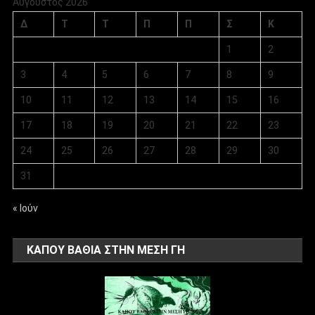
Αύγουστος 2026
Δ
Τ
Τ
Π
Π
Σ
Κ
1
2
3
4
5
6
7
8
9
10
11
12
13
14
15
16
17
18
19
20
21
22
23
24
25
26
27
28
29
30
31
« Ιούν
ΚΑΠΟΥ ΒΑΘΙΑ ΣΤΗΝ ΜΕΣΗ ΓΗ