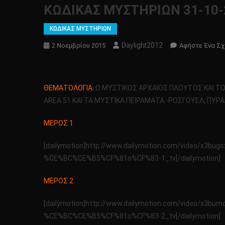
KΩΔΙΚΑΣ ΜΥΣΤΗΡΙΩΝ 31-10-
ΚΩΔΙΚΑΣ ΜΥΣΤΗΡΙΩΝ
Daylight2012
2 Νοεμβρίου 2015
Αφήστε Ένα Σχ
ΘΕΜΑΤΟΛΟΓΙΑ:
Ο ΜΥΣΤΙΚΟΣ ΑΡΧΑΙΟΣ ΠΛΟΥΤΟΣ ΚΑΙ ΤΟ Α
AREA 51 ΚΑΙ ΤΑ ΜΥΣΤΙΚΑ ΠΕΙΡΑΜΑΤΑ.-ΡΟΣΓΟΥΕΛ, ΠΥΡ
ΜΕΡΟΣ 1
[dailymotion]http://www.dailymotion.com/video
%CE%BC%CE%B5%CF%81o%CF%83-1_tv[/dailymotion]
ΜΕΡΟΣ 2
[dailymotion]http://www.dailymotion.com/video
%CE%BC%CE%B5%CF%81o%CF%83-2_tv[/dailymotion]