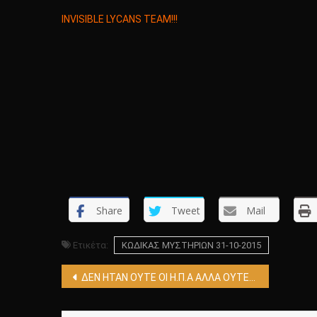
INVISIBLE LYCANS TEAM!!!
Share
Tweet
Mail
Ετικέτα:
KΩΔΙΚΑΣ ΜΥΣΤΗΡΙΩΝ 31-10-2015
Πλοήγηση
ΔΕΝ ΗΤΑΝ ΟΥΤΕ ΟΙ Η.Π.Α ΑΛΛΑ ΟΥΤΕ ΟΙ ΣΟΒΙΕΤΙΚΟΙ ΠΟΥ ΠΑΤΗΣΑΝ ΠΡΩΤΟΙ ΣΤΗΝ ΣΕΛΗΝΗ!!!! ΔΕΙΤΕ ΠΟΙΟΙ ΚΑΙ ΘΑ ΕΚΠΛΑΓΕΙΤΕ!!!!
άρθρων