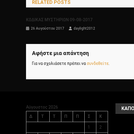
RELATED POSTS
ΚΩΔΙΚΑΣ ΜΥΣΤΗΡΙΩΝ 09-08-2017
26 Αυγούστου 2017
daylight2012
Αφήστε μια απάντηση
Για να σχολιάσετε πρέπει να
συνδεθείτε
.
Αύγουστος 2026
ΚΑΠΟ
Δ
Τ
Τ
Π
Π
Σ
Κ
1
2