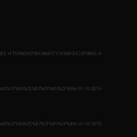
Σ.-Η ΤΕΧΝΟΛΟΓΙΚΗ ΑΝΑΠΤΥΞΗ ΚΑΙ ΟΙ ΕΞΩΓΗΙΝΟΙ.-H
F%83%CF%84%CE%B7%CF%81i%CF%89n-31-10-2015-
F%83%CF%84%CE%B7%CF%81i%CF%89n-31-10-2015-