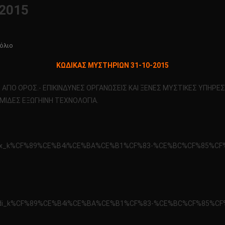
2015
Για
όλιο
Το
KΩΔΙΚΑΣ ΜΥΣΤΗΡΙΩΝ 31-10-2015
KΩΔΙΚΑΣ
ΜΥΣΤΗΡΙΩΝ
ΓΙΟ ΟΡΟΣ.- ΕΠΙΚΙΝΔΥΝΕΣ ΟΡΓΑΝΩΣΕΙΣ ΚΑΙ ΞΕΝΕΣ ΜΥΣΤΙΚΕΣ ΥΠΗΡΕΣΙΕ
31-
ΑΜΙΔΕΣ ΕΞΩΓΗΙΝΗ ΤΕΧΝΟΛΟΓΙΑ.
10-
2015
/x3bugsx_k%CF%89%CE%B4i%CE%BA%CE%B1%CF%83-%CE%BC%CF%85%C
/x3bumdi_k%CF%89%CE%B4i%CE%BA%CE%B1%CF%83-%CE%BC%CF%85%C