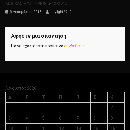
KΩΔΙΚΑΣ ΜΥΣΤΗΡΙΩΝ 5-12-2015
8 Δεκεμβρίου 2015
daylight2012
Αφήστε μια απάντηση
Για να σχολιάσετε πρέπει να
συνδεθείτε
.
Αύγουστος 2026
Δ
Τ
Τ
Π
Π
Σ
Κ
1
2
3
4
5
6
7
8
9
10
11
12
13
14
15
16