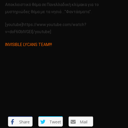
Αποκλειστικό θέμα σε Πανελλαδική κλίμακα για το
μυστηριώδες θέμα με τα νησιά …”Φαντάσματα”.
[youtube]https://www.youtube.com/watch?
v=doF60bIVGEI[/youtube]
INVISIBLE LYCANS TEAM!!!
Share
Tweet
Mail