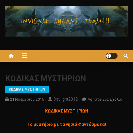
Μεταπηδήστε
στο
περιεχόμενο
ΚΩΔΙΚΑΣ ΜΥΣΤΗΡΙΩΝ
ΚΩΔΙΚΑΣ ΜΥΣΤΗΡΙΩΝ
Daylight2012
Για
21 Νοεμβρίου 2016
Αφήστε Ένα Σχόλιο
Το
ΚΩΔΙΚΑΣ ΜΥΣΤΗΡΙΩΝ
ΚΩΔΙ
ΜΥΣΤ
Το μυστήριο με τα νησιά Φαντάσματα!