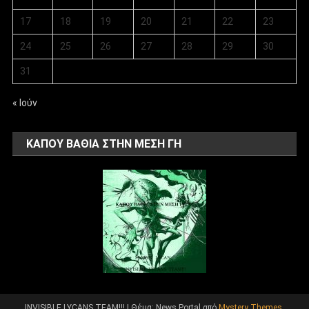
17
18
19
20
21
22
23
24
25
26
27
28
29
30
31
« Ιούν
ΚΑΠΟΥ ΒΑΘΙΑ ΣΤΗΝ ΜΕΣΗ ΓΗ
INVISIBLE LYCANS TEAM!!!
|
Θέμα: News Portal από
Mystery Themes
.