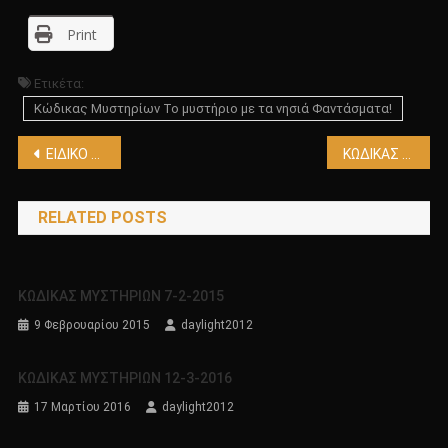
Print
Ετικέτα:
Κώδικας Μυστηρίων Το μυστήριο με τα νησιά Φαντάσματα!
Πλοήγηση
ΕΙΔΙΚΟ ΑΡΘΡΟ!!!! ΒΡΕΘΗΚΕ ΝΑΥΑΓΙΟ ΥΠΟΒΡΥΧΙΟΥ ΑΠΟ ΤΟΝ Α’ ΠΑΓΚΟΣΜΙΟ ΠΟΛΕΜΟ ΠΟΥ ΤΟΥ ΕΙΧΕ ΕΠΙΤΕΘΕΙ ΘΑΛΑΣΣΙΟ ΤΕΡΑΣ!!!!
ΚΩΔΙΚΑΣ ΜΥΣΤΗΡΙΩΝ 19/11/16
άρθρων
RELATED POSTS
ΚΩΔΙΚΑΣ ΜΥΣΤΗΡΙΩΝ 7-2-2015
9 Φεβρουαρίου 2015
daylight2012
ΚΩΔΙΚΑΣ ΜΥΣΤΗΡΙΩΝ 12-3-2016
17 Μαρτίου 2016
daylight2012