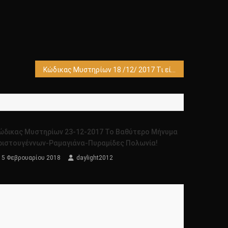
Κώδικας Μυστηρίων 18 /12/ 2017 Τι είπε ο Χριστός όταν συνάντησε τους Έλληνες!
ώδικας Μυστηρίων 23-12-2017 Το Βαθύτερο Μήνυμα
ριστουγέννων-Ραμαγιάνα-Πυραμίδες Πολωνία!
5 Φεβρουαρίου 2018
daylight2012