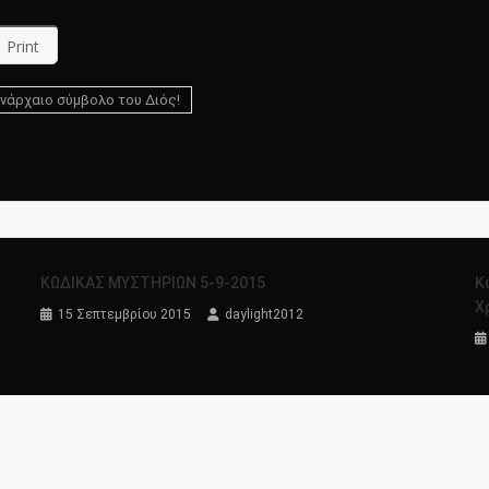
Print
νάρχαιο σύμβολο του Διός!
ΚΩΔΙΚΑΣ ΜΥΣΤΗΡΙΩΝ 5-9-2015
Κ
Χ
15 Σεπτεμβρίου 2015
daylight2012