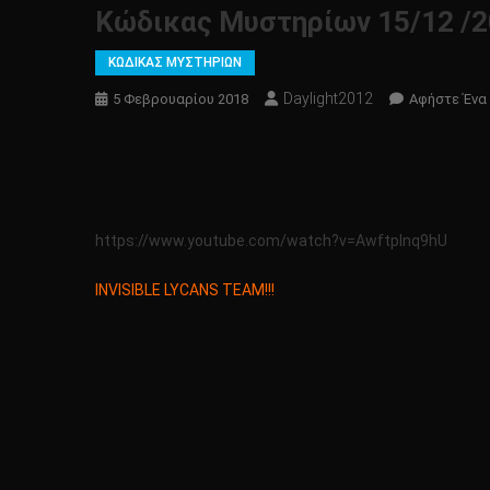
Κώδικας Μυστηρίων 15/12 /2
ΚΩΔΙΚΑΣ ΜΥΣΤΗΡΙΩΝ
Daylight2012
5 Φεβρουαρίου 2018
Αφήστε Ένα
https://www.youtube.com/watch?v=AwftpInq9hU
INVISIBLE LYCANS TEAM!!!