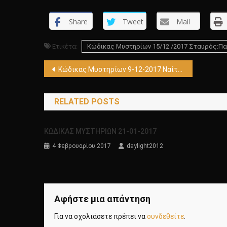
Share
Tweet
Mail
Ετικέτα:
Κώδικας Μυστηρίων 15/12 /2017 Σταυρός:Πα
Πλοήγηση
Κώδικας Μυστηρίων 9-12-2017 Ναίτες ιππότες – Μυστήρια πλανήτη-Εχετλαίος!
άρθρων
RELATED POSTS
ΚΩΔΙΚΑΣ ΜΥΣΤΗΡΙΩΝ 21-01-2017
4 Φεβρουαρίου 2017
daylight2012
Αφήστε μια απάντηση
Για να σχολιάσετε πρέπει να
συνδεθείτε
.