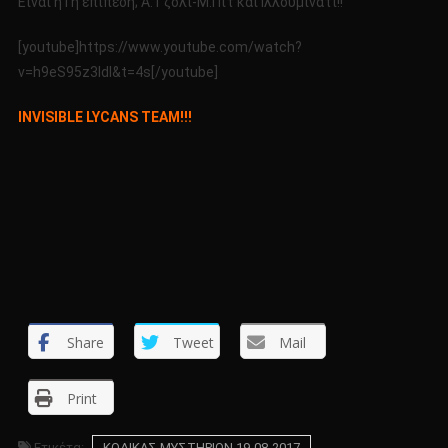
Είναι η Γη επίπεδη; Α.Τζολί-Μ.Πιτ και Ιλλουμινάτι!!
19-
08-
[youtube]https://www.youtube.com/watch?
2017
v=h9eS95z3ldI&t=4s[/youtube]
INVISIBLE LYCANS TEAM!!!
Share
Tweet
Mail
Print
Ετικέτα:
ΚΩΔΙΚΑΣ ΜΥΣΤΗΡΙΩΝ 19-08-2017