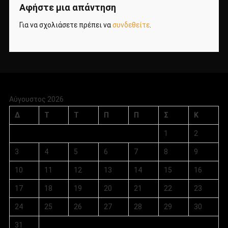
Αφήστε μια απάντηση
Για να σχολιάσετε πρέπει να
συνδεθείτε
.
Αύγουστος 2026
Δ
Τ
Τ
Π
Π
Σ
Κ
1
2
3
4
5
6
7
8
9
10
11
12
13
14
15
16
17
18
19
20
21
22
23
24
25
26
27
28
29
30
31