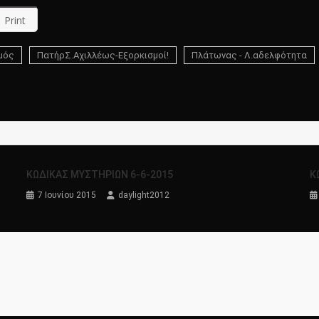
Print
μός
ΠατήρΣ.Αχιλλέως-Εξορκισμοί!
Πλάτωνας - Λ.αδελφότητα
ΚΩΔΙΚΑΣ ΜΥΣΤΗΡΙΩΝ 6-6-2015
Κ
7 Ιουνίου 2015
daylight2012