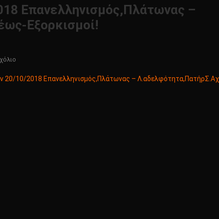
018 Επανελληνισμός,Πλάτωνας –
έως-Εξορκισμοί!
Για
χόλιο
Το
 20/10/2018 Επανελληνισμός,Πλάτωνας – Λ.αδελφότητα,ΠατήρΣ.Αχ
Κώδικας
Μυστηρίων
20/10/2018
Επανελληνισμός,Πλάτωνας
–
Λ.αδελφότητα,ΠατήρΣ.Αχιλλέως-
Εξορκισμοί!