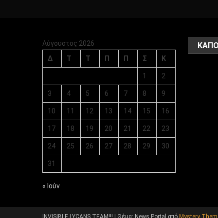
Αύγουστος 2026
ΚΑΠΟ
Δ
Τ
Τ
Π
Π
Σ
Κ
1
2
3
4
5
6
7
8
9
10
11
12
13
14
15
16
17
18
19
20
21
22
23
24
25
26
27
28
29
30
31
« Ιούν
INVISIBLE LYCANS TEAM!!!
|
Θέμα: News Portal από
Mystery Them