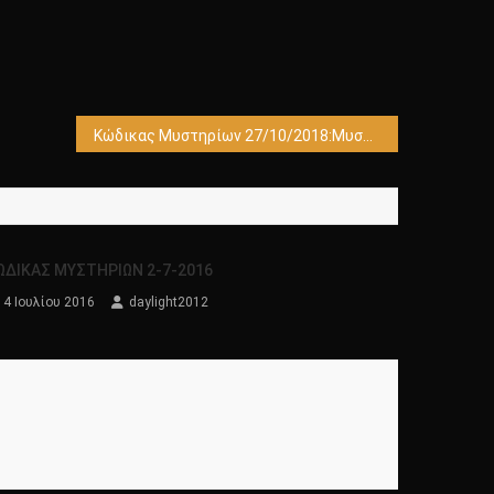
Κώδικας Μυστηρίων 27/10/2018:Μυστικά Μασονίας-Διατροφή ,Ζέα – Αλλογενή όντα!
ΩΔΙΚΑΣ ΜΥΣΤΗΡΙΩΝ 2-7-2016
4 Ιουλίου 2016
daylight2012