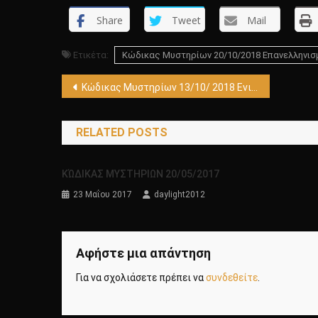
Share
Tweet
Mail
Ετικέτα:
Κώδικας Μυστηρίων 20/10/2018 Επανελληνισ
Πλοήγηση
Κώδικας Μυστηρίων 13/10/ 2018 Ενιαυτός Πλάτωνα – Ρώσοι,Νάτο-Αρχαιοελληνικός σταυρός
άρθρων
RELATED POSTS
ΚΏΔΙΚΑΣ ΜΥΣΤΗΡΙΩΝ 20/05/2017
23 Μαΐου 2017
daylight2012
Αφήστε μια απάντηση
Για να σχολιάσετε πρέπει να
συνδεθείτε
.