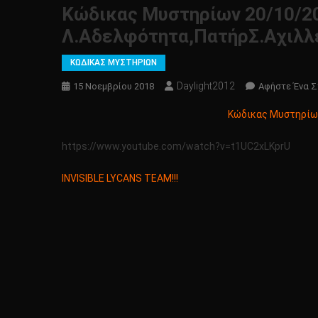
Κώδικας Μυστηρίων 20/10/2
Λ.αδελφότητα,ΠατήρΣ.Αχιλλ
ΚΩΔΙΚΑΣ ΜΥΣΤΗΡΙΩΝ
Daylight2012
15 Νοεμβρίου 2018
Αφήστε Ένα Σ
Κώδικας Μυστηρίων
https://www.youtube.com/watch?v=t1UC2xLKprU
INVISIBLE LYCANS TEAM!!!