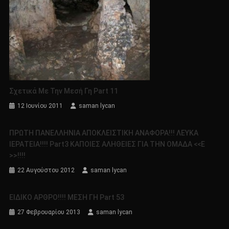
Σχετικά Με Την Μεσή Γη Part 11
12 Ιουνίου 2011
saman lycan
ΠΡΩΤΗ ΠΑΝΕΛΛΗΝΙΑ ΑΠΟΚΛΕΙΣΤΙΚΗ ΑΝΑΦΟΡΑ!!! ΛΕΥΚΑ
ΙΕΡΑΤΕΙΑ!!!! Part3 ΚΑΠΟΙΕΣ ΑΛΗΘΕΙΕΣ ΓΙΑ ΤΗΝ ΟΜΑΔΑ <<Ε
>>!!!!
22 Αυγούστου 2012
saman lycan
ΕΙΔΙΚΟ ΑΡΘΡΟ!!!! MEΣΗ ΓΗ Part 53
27 Φεβρουαρίου 2013
saman lycan