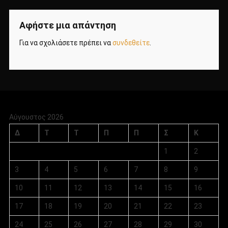
Αφήστε μια απάντηση
Για να σχολιάσετε πρέπει να
συνδεθείτε
.
Αύγουστος 2026
Δ
Τ
Τ
Π
Π
Σ
Κ
1
2
3
4
5
6
7
8
9
10
11
12
13
14
15
16
17
18
19
20
21
22
23
24
25
26
27
28
29
30