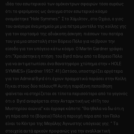
ιδέα του εσωτερικού των ομόκεντρων σφαιρών τόσο ευρέως
ότι το φερόμενος ως άνοιγμα στον εσωτερικό κόσμο
ονομάστηκε “Hole Symmes.” Στο Χάμιλτον , στο Οχάιο, ο γιος
του ανέγειρε ένα μνημείο με μια πέτρα μοντέλο της κοίλης γης
για τον εορτασμό της αδιάκοπη άσκηση πιέσεων του πατέρα
του για μια αποστολή στον Βόρειο Πόλο για να βρουν την
είσοδο για τον υπόγειο κάτω κόσμο. Ο Martin Gardner γράφει
ότι “Χρειάστηκε η πτήση του Byrd πάνω από το Βόρειο Πόλο
για να αντιμετωπίσει ένα θανατηφόρο χτύπημα στην « HOLE
SYMMES» (Gardner 1957: 41).Ωστόσο, υποστηρίζει αργότερα
για τον Admiral Byrd ότι έχουν πραγματικά περάσει στην Κοίλη
Γη και στους δύο πόλους!!!! Αυτή η παράξενη πεποίθηση
φαίνεται να στηρίζεται σε τίποτα περισσότερο από το γεγονός
ότι ο Byrd αναφέρεται στην Ανταρκτική ως «Η Γη του
Μυστηρίου αιώνια” και έγραψε κάποτε: “Θα ήθελα να δω ότι η
γη πέρα από το (Βόρειο) Πόλο η περιοχή πέρα από τον Πόλο
είναι το Κέντρο της Μεγάλης Άγνωστης υπόγειας γης. ” Τα
στοιχεία αυτά αρκούν προφανώς για την εναλλακτική