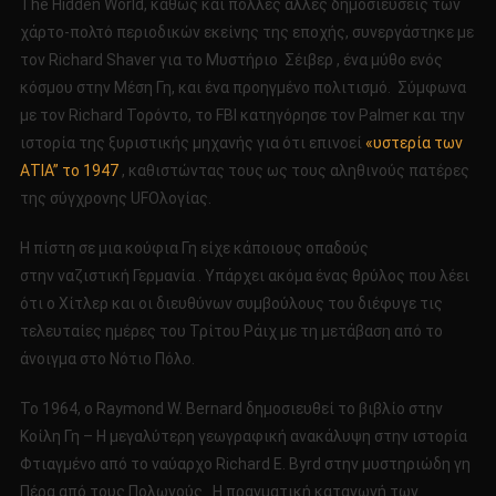
The Hidden World, καθώς και πολλές άλλες δημοσιεύσεις των
χάρτο-πολτό περιοδικών εκείνης της εποχής, συνεργάστηκε με
τον Richard Shaver για το Μυστήριο Σέιβερ , ένα μύθο ενός
κόσμου στην Μέση Γη, και ένα προηγμένο πολιτισμό. Σύμφωνα
με τον Richard Τορόντο, το FBI κατηγόρησε τον Palmer και την
ιστορία της ξυριστικής μηχανής για ότι επινοεί
«υστερία των
ΑΤΙΑ” το 1947
, καθιστώντας τους ως τους αληθινούς πατέρες
της σύγχρονης UFOλογίας.
Η πίστη σε μια κούφια Γη είχε κάποιους οπαδούς
στην ναζιστική Γερμανία . Υπάρχει ακόμα ένας θρύλος που λέει
ότι ο Χίτλερ και οι διευθύνων συμβούλους του διέφυγε τις
τελευταίες ημέρες του Τρίτου Ράιχ με τη μετάβαση από το
άνοιγμα στο Νότιο Πόλο.
Το 1964, ο Raymond W. Bernard δημοσιευθεί το βιβλίο στην
Κοίλη Γη – Η μεγαλύτερη γεωγραφική ανακάλυψη στην ιστορία
Φτιαγμένο από το ναύαρχο Richard E. Byrd στην μυστηριώδη γη
Πέρα από τους Πολωνούς . Η πραγματική καταγωγή των