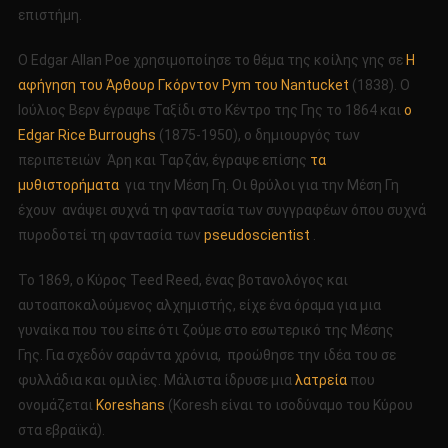
επιστήμη.
Ο Edgar Allan Poe χρησιμοποίησε το θέμα της κοίλης γης σε
Η
αφήγηση του Άρθουρ Γκόρντον Pym του Nantucket
(1838). Ο
Ιούλιος Βερν έγραψε Ταξίδι στο Κέντρο της Γης το 1864 και
ο
Edgar Rice Burroughs
(1875-1950), ο δημιουργός των
περιπετειών Άρη και Ταρζάν, έγραψε επίσης
τα
μυθιστορήματα
για την Μέση Γη. Οι θρύλοι για την Μέση Γη
έχουν ανάψει συχνά τη φαντασία των συγγραφέων όπου συχνά
πυροδοτεί τη φαντασία των
pseudoscientist
.
Το 1869, ο Κύρος Teed Reed, ένας βοτανολόγος και
αυτοαποκαλούμενος αλχημιστής, είχε ένα όραμα για μια
γυναίκα που του είπε ότι ζούμε στο εσωτερικό της Μέσης
Γης. Για σχεδόν σαράντα χρόνια, προώθησε την ιδέα του σε
φυλλάδια και ομιλίες. Μάλιστα ίδρυσε μια
λατρεία
που
ονομάζεται
Koreshans
(Koresh είναι το ισοδύναμο του Κύρου
στα εβραϊκά).