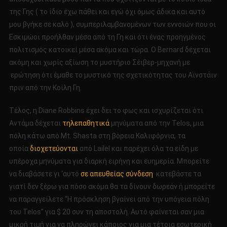
της Γης ( το ίδιο έχω πάθει και εγώ όχι όμως άδικα και αυτό
μου βγήκε σε καλό ), συμπεριλαμβανομένων των εννοιών που οι
Εσκιμώοι προήλθαν μέσα από τη Γη και ότι ένας προηγμένος
πολιτισμός κατοικεί μέσα ακόμα και τώρα. Ο Bernard δέχεται
ακόμη και χωρίς αξίωση το μυστήριο Σέιβερ-μηχανή με
ερώτηση ότι έμαθε το μυστικό της σχετικότητας του Αϊνστάιν
πριν από την Κοίλη Γη.
Τέλος, η Diane Robbins έχει δει το φως και ισχυρίζεται ότι
Αντάμα δέχεται
τηλεπαθητικά
μηνύματα από την Telos, μια
πόλη κάτω από Mt. Shasta στη βόρεια Καλιφόρνια, τα
οποία
διοχετεύονται
από Lailel και παρέχει όλα τα είδη με
υπέροχα μηνύματα για διαρκή ειρήνη και ευημερία. Μπορείτε
να διαβάσετε γι ‘αυτό
σε απευθείας σύνδεση
κατεβάστε τα
γιατί δεν ξέρω για πόσο ακόμα θα τα δίνουν δωρεάν ή μπορείτε
να παραγγείλετε “Η πρόσκληση βγαίνει από την υπόγεια πόλη
του Telos” για $ 20 συν τη αποστολή. Αυτό φαίνεται σαν μια
μικρή τιμή για να πληρώνει κάποιος για μια τέτοια εσωτερική