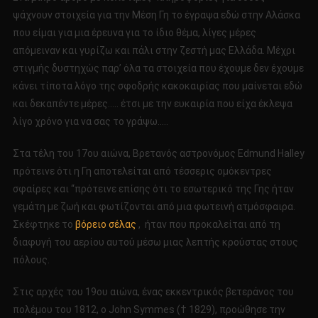
Part
ψάχνουν στοιχεία για την Μέση Γη το έγραψα εδώ στην Αλάσκα
48
που είμαι για μια έρευνα για το ίδιο θέμα, λίγες μέρες
απόμειναν και γυρίζω και πάλι στην ζεστή μας Ελλάδα. Μέχρι
στιγμής δυστηχώς παρ’ όλα τα στοιχεία που έχουμε δεν έχουμε
κάνει τίποτα λόγο της σφοδρής κακοκαιρίας που μαίνεται εδώ
και δεκαπέντε μέρες….. έτσι με την ευκαιρία που είχα έκλεψα
λίγο χρόνο για να σας το γράψω…..
Στα τέλη του 17ου αιώνα, Βρετανός αστρονόμος Edmund Halley
πρότεινε ότι η Γη αποτελείται από τέσσερις ομόκεντρες
σφαίρες και “πρότεινε επίσης ότι το εσωτερικό της Γης ήταν
γεμάτη με ζωή και φωτίζονται από μια φωτεινή ατμόσφαιρα.
Σκέφτηκε το
βόρειο σέλας
, ήταν που προκαλείται από τη
διαφυγή του αερίου αυτού μέσω μιας λεπτής κρούστας στους
πόλους.
Στις αρχές του 19ου αιώνα, ένας εκκεντρικός βετεράνος του
πολέμου του 1812, ο John Symmes († 1829), προώθησε την