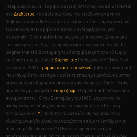
Ιπτάμενων Δίσωνι . Το βιβλίο έχει εξαντληθεί, αλλά διατίθενται
στο
Διαδίκτυο
το οποίο σας δίνω την διεύθυνση για να το
διαβάσετε και αν θέλετε να το κατεβάσετε διότι πράγματι είναι
ένα αποκαλυπτικό βιβλίο για όσους ενδιαφέρονται για
στοιχεία!!!!!! Ο Bernard επίσης συγγράψε Ιπτάμενοι Δίσκοι από
το εσωτερικό της Γης . Το πραγματικό του όνομα ήταν Walter
Siegmeister. Η διδακτορική του διατριβή είχε τίτλο «Θεωρία
και Πράξη του Δρ Rudolf
Steiner της
Παιδαγωγικής “(New York
University, 1932).
Γράμματα από το πουθενά
, βιβλίο τουBernard
που ισχυρίζεται ότι έχουν έρθει σε επαφή με μεγάλους μύστες
σε ένα μυστικό Άσραμ και με ένα μεγάλο λάμα στο Θιβέτ. Ήταν,
με λίγα λόγια, μια άλλη
Γκουρτζίεφ
. Ο Δρ Bernard “πέθανε από
πνευμονία στις 10 του Σεπτέμβρη του1965, ψάχνοντας τα
ανοίγματα μιας σήραγγας προς το εσωτερικό της Γης, στη
Νότια Αμερική.”(
*
) πατήστε το αστεράκι θα σας πάει στην
ολοκληρωτική δουλειά του κατεβάστε τα διότι δεν ξέρω για
πόσο καιρό θα είναι εκεί!!!! Ο Bernard φαίνεται να έχει
αποδεχθεί κάθε μύθο πάντα που σχετίζονται με το κοίλο ιδέα