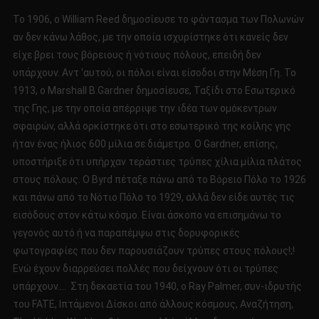
Το 1906, ο William Reed δημοσίευσε το φάντασμα των Πολωνών
αν δεν κάνω λάθος, με την οποία ισχυρίστηκε ότι κανείς δεν
είχε βρει τους βόρειους ή νότιους πόλους, επειδή δεν
υπάρχουν. Αντ ‘αυτού, οι πόλοι είναι είσοδοι στην Μέση Γη. Το
1913, ο Marshall B.Gardner δημοσίευσε, Ταξίδι στο Εσωτερικό
της Γης, με την οποία απέρριψε την ιδέα των ομόκεντρων
σφαιρών, αλλά ορκίστηκε ότι στο εσωτερικό της κοίλης γης
ήταν ένας ήλιος 600 μίλια σε διάμετρο. Ο Gardner, επίσης,
υποστήριξε ότι υπήρχαν τεράστιες τρύπες χίλια μίλια πλάτος
στους πόλους. Ο Byrd πέταξε πάνω από το Βόρειο Πόλο το 1926
και πάνω από το Νότιο Πόλο το 1929, αλλά δεν είδε αυτές τις
εισόδους στον κάτω κόσμο. Είναι άσκοπο να επισημάνω το
γεγονός αυτό ή να παραπέμψω στις δορυφορικές
φωτογραφίες που δεν παρουσιάζουν τρύπες στους πόλους!;!
Ενώ έχουν διαρρεύσει πολλές που δείχνουν ότι οι τρύπες
υπάρχουν…. Στη δεκαετία του 1940, ο Ray Palmer, συν-ιδρυτής
του FATE, Ιπτάμενοι Δίσκοι από άλλους κόσμους, Αναζήτηση,