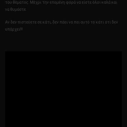
του θέματος. Μέχρι την επομένη φορά να είστε όλοι καλά και
να θυμάστε.
Αν δεν πιστεύετε σε κάτι, δεν πάει να πει αυτό το κάτι ότι δεν
υπάρχει!!!