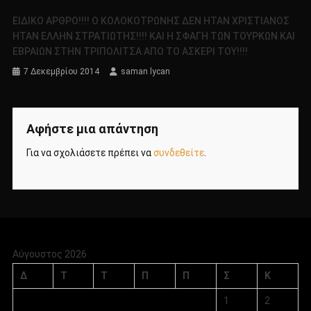
ΕΙΔΙΚΟ ΑΡΘΡΟ!!!! Ο ΚΟΛΟΚΟΤΡΩΝΗΣ ΔΕΝ ΗΤΑΝ ΧΡΙΣΤΙΑΝΟΣ
ΗΤΑΝ ΕΛΛΗΝ ΣΤΡΑΤΙΩΤΗΣ!!!! ΚΑΙ Η ΣΦΑΓΗ ΤΩΝ ΤΟΥΡΚΩΝ ΚΑΙ
ΕΒΡΑΙΩΝ ΣΤΗΝ ΤΡΙΠΟΛΙΤΣΑ ΑΠΟ ΤΟ ΑΣΚΕΡΙ ΤΟΥ!!!!
7 Δεκεμβρίου 2014
saman lycan
Αφήστε μια απάντηση
Για να σχολιάσετε πρέπει να
συνδεθείτε
.
Αύγουστος 2026
Δ
Τ
Τ
Π
Π
Σ
Κ
1
2