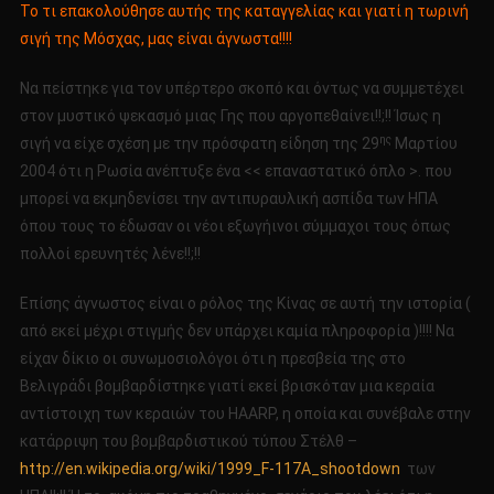
Το τι επακολούθησε αυτής της καταγγελίας και γιατί η τωρινή
σιγή της Μόσχας, μας είναι άγνωστα!!!!
Να πείστηκε για τον υπέρτερο σκοπό και όντως να συμμετέχει
στον μυστικό ψεκασμό μιας Γης που αργοπεθαίνει!!;!! Ίσως η
ης
σιγή να είχε σχέση με την πρόσφατη είδηση της 29
Μαρτίου
2004 ότι η Ρωσία ανέπτυξε ένα << επαναστατικό όπλο >. που
μπορεί να εκμηδενίσει την αντιπυραυλική ασπίδα των ΗΠΑ
όπου τους το έδωσαν οι νέοι εξωγήινοι σύμμαχοι τους όπως
πολλοί ερευνητές λένε!!;!!
Επίσης άγνωστος είναι ο ρόλος της Κίνας σε αυτή την ιστορία (
από εκεί μέχρι στιγμής δεν υπάρχει καμία πληροφορία )!!!! Να
είχαν δίκιο οι συνωμοσιολόγοι ότι η πρεσβεία της στο
Βελιγράδι βομβαρδίστηκε γιατί εκεί βρισκόταν μια κεραία
αντίστοιχη των κεραιών του HAARP, η οποία και συνέβαλε στην
κατάρριψη του βομβαρδιστικού τύπου Στέλθ –
http://en.wikipedia.org/wiki/1999_F-117A_shootdown
των