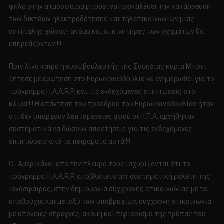
ψηλά στην ατμόσφαιρα μπορεί να προκαλέσει την κατάρρευση
των δικτύων ηλεκτροδότησης και τηλεπικοινωνιών μίας
αντίπαλης χώρας- ακόμα και οι κινητήρες των οχημάτων θα
επηρεάζονταν!!!!
Πριν λίγο καιρό η ευρωβουλευτής της Σουηδίας κυρία Μπριτ
ζήτησε με ερώτηση στο Ευρωκοινοβούλιο να ενημερωθεί για το
πρόγραμμα H.A.A.R.P. και τις ενδεχόμενες επιπτώσεις στο
κλίμα!!!! Η απάντηση του προέδρου του Ευρωκοινοβουλίου ήταν
ότι δεν υπάρχουν λεπτομέρειες αφού οι Η.Π.Α. αρνήθηκαν
συστηματικά να δώσουν απαντήσεις για τις ενδεχόμενες
επιπτώσεις από τα πειράματα αυτά!!!!
Οι Αμερικάνοι από την πλευρά τους ισχυρίζονται ότι το
πρόγραμμα H.A.A.R.P. αποβλέπει στην συστηματική μελέτη της
ιονόσφαιρας, στην δημιουργία σύγχρονης επικοινωνίας με τα
υποβρύχια και μεταξύ των υποβρυχίων, σύγχρονη επικοινωνία
με υπόγειες σήραγγες, ακόμη και περιορισμό της τρύπας του