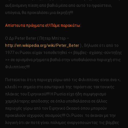
αυξανόμενη πίεση από βαθιά μέσα από αυτό το ηφαίστειο,
υπόγεια, θα προκαλέσει μια έκρηξη!!!!
Απίστευτα πράγματα ε!;! Πάμε παρακάτω:
Ο Δρ Peter Beter ( Πήτερ Μπίτερ –
http://en.wikipedia.org/wiki/Peter_Beter
) , δήλωσε ότι από το
1977 οι Ρώσοι είχαν τοποθετηθεί << βόμβες- σχάσης-σύντηξης
>> σε ορισμένα ρήγματα βαθιά στην υποθαλάσσια περιοχή στις
Φιλιππίνες!!!!
Πιστεύεται ότι η περιοχη γύρω από τις Φιλιππίνες είναι ένα <,
κλειδί >> σημείο στο εσωτερικό της τεράστιας τεκτονικής
πλάκας του Ειρηνικού!!!! Η Ρωσία είχε ήδη συμψηφισμό
χαμηλότερης απόδοσης σε όπλα υποθαλάσσια σε άλλες
περιοχές γύρω από τον Ειρηνικό Ωκεανό όπου μπορούν
προκαλούν ισχυρούς σεισμούς!!!! Οι Ρώσοι το έκαναν με την
λογική ότι αν ποτέ γίνει πόλεμος ενεργοποιώντας τις βόμβες