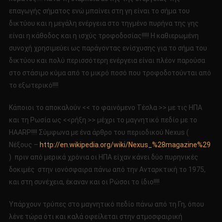
επαγωγής σήματος ενώ μπαίνει στη γη είναι το σήμα του
δικτύου και η μεγάλη ενέργεια στο τηγμένο πυρήνα της γης
είναι η κάθοδος και η ισχύς τροφοδοσίας!!!!! Η καθιερωμένη
συνοχή χρησιμεύει ως παράγοντας ενίσχυσης για το σήμα του
δικτύου και πολύ περισσότερη ενέργεια είναι πλέον παρούσα
στο στάσιμο κύμα από το μικρό ποσό που τροφοδοτούνται από
το εξωτερικό!!!!
Κάποιοι το αποκαλούν << το φαινόμενο Τέσλα >> με τις ΗΠΑ
και τη Ρωσία ως <<ρήξη >> μέχρι το μαγνητικό πεδίο με το
HAARP!!!! Σύμφωνα με ένα άρθρο του περιοδικού Nexus (
Νέξους –
http://en.wikipedia.org/wiki/Nexus_%28magazine%29
) πριν από μερικά χρόνια οι ΗΠΑ είχαν κάνει δύο πυρηνικές
δοκιμές στην ιονόσφαιρα πάνω από την Ανταρκτική το 1975,
και στη συνέχεια, έκαναν και οι Ρώσοι το ίδιο!!!!
Υπάρχουν τρύπες στο μαγνητικό πεδίο πάνω από τη Γη, όπου
λένε τώρα ότι και καλά οφείλεται στην ατμοσφαιρική