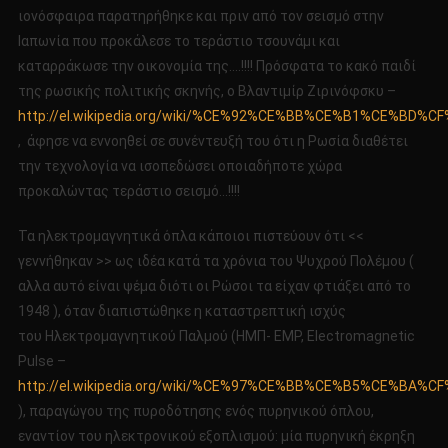
ιονόσφαιρα παρατηρήθηκε και πριν από τον σεισμό στην
Ιαπωνία που προκάλεσε το τεράστιο τσουνάμι και
καταρράκωσε την οικονομία της….!!!! Πρόσφατα το κακό παιδί
της ρωσικής πολιτικής σκηνής, ο Βλαντιμίρ Ζιρινόφσκυ –
http://el.wikipedia.org/wiki/%CE%92%CE%BB%CE%B1%CE
, άφησε να εννοηθεί σε συνέντευξή του ότι η Ρωσία διαθέτει
την τεχνολογία να ισοπεδώσει οποιαδήποτε χώρα
προκαλώντας τεράστιο σεισμό…!!!!
Τα ηλεκτρομαγνητικά όπλα κάποιοι πιστεύουν ότι <<
γεννήθηκαν >> ως ιδέα κατά τα χρόνια του Ψυχρού Πολέμου (
αλλα αυτό είναι ψέμα διότι οι Ρώσοι τα είχαν φτιάξει από το
1948 ), όταν διαπιστώθηκε η καταστρεπτική ισχύς
του Ηλεκτρομαγνητικού Παλμού (ΗΜΠ- EMP, Electromagnetic
Pulse –
http://el.wikipedia.org/wiki/%CE%97%CE%BB%CE%B5%C
), παραγώγου της πυροδότησης ενός πυρηνικού όπλου,
εναντίον του ηλεκτρονικού εξοπλισμού: μία πυρηνική έκρηξη