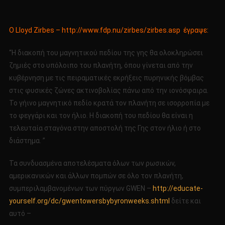
Ο Lloyd Zirbes –
http://www.fdp.nu/zirbes/zirbes.asp
έγραψε:
“Η διακοπή του μαγνητικού πεδίου της γης θα ολοκληρώσει
ζημιές στο υπόλοιπο του πλανήτη, όπου γίνεται από την
κυβέρνηση με τις πειραματικές εκρήξεις πυρηνικής βόμβας
στις φυσικές ζώνες ακτινοβολίας πάνω από την ιονόσφαιρα.
Το γήινο μαγνητικό πεδίο κρατά τον πλανήτη σε ισορροπία με
το φεγγάρι και τον ήλιο. Η διακοπή του πεδίου θα είναι η
τελευταία σταγόνα στην αποστολή της Γης στον ήλιο ή στο
διάστημα. ”
Τα συνδυασμένα αποτελέσματα όλων των ρωσικών,
αμερικανικών και άλλων πομπών σε όλο τον πλανήτη,
συμπεριλαμβανομένων των πύργων GWEN –
http://educate-
yourself.org/dc/gwentowersbybyronweeks.shtml
δείτε και
αυτό –