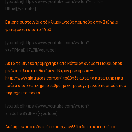
[youtube]https://www.youtube.com/watch?v=5Td–
HItuoI[/youtube]
Επίσης συστοιχία από κλιμακωτούς πομπούς στην Σιβηρία
φτιαγμένοι από το 1950
[youtube]https://www.youtube.com/watch?
v=vPPMaDH7L7I[/youtube]
Αυτό το βίντεο τραβήχτηκε από κάποιον ονόματι Γιούρι όπου
με ένα τηλεκατευθυνόμενο Ντρον με κάμερα –
http://www.giatrakos.com.gr/
τράβηξε αυτά τα καταπληκτικά
πλάνα από ένα πλήρη σταθμό ηλεκτρομαγνητικού πομπού όπου
περιέχει τα πάντα…
[youtube]https://www.youtube.com/watch?
v=vJoTw8YdHAs[/youtube]
Ακόμη δεν πιστεύετε ότι υπάρχουν!;! Για δείτε και αυτό το