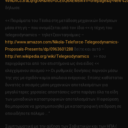
4VNDvCc3raLqngrAH&ved=0CEoQ6AEwBw#v=onepage&q=New%20
δήλωσε:
<< Πειράματα του Τέσλα στη μετάδοση μηχανικών δονήσεων
μέσα στη γη – που ονομάζεται από τον ίδιο << η τέχνη του
telegeodynamics – τηλετζεονταηνάμικς –
http://www.amazon.com/Nikola-Teleforce-Telegeodynamics-
Proposals-Presents/dp/0963601288
δείτε και αυτό –
http://en.wikipedia.org/wiki/Telegeodynamics
>> που
περιγράφεται από τον επιστήμονα ως ένα είδος <<
ελεγχόμενου σεισμού >>.Οι ρυθμικές δονήσεις περνούν μέσω
της γης με σχεδόν καμία απώλεια ενέργειας. Επίσης καθίσταται
δυνατός ο σεισμός μέσο μηχανικών αποτελεσμάτων για
μεγαλύτερες χερσαίες αποστάσεις ώστε παράγει όλα τα είδη
των μοναδικών καταστροφικών αποτελεσμάτων. Η εφεύρεση
θα μπορούσε να χρησιμοποιηθεί με καταστροφική επίδραση σε
οποιοδήποτε πόλεμο … ”
Συμπτωματικά με την αύξηση των Σοβιετικών και των ΗΠΑ (