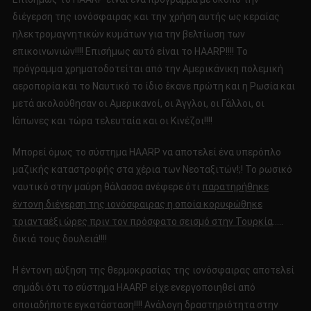
διέγερση της ιονόσφαιρας και την χρήση αυτής ως κεραίας
ηλεκτρομαγνητικών κυμάτων για την βελτίωση των
επικοινωνιών!!!! Επισήμως αυτό είναι το HAARP!!!! Το
πρόγραμμα χρηματοδοτείται από την Αμερικάνικη πολεμική
αεροπορία και το Ναυτικό το ίδιο έκανε πρώτη και η Ρωσία και
μετά ακολούθησαν οι Αμερικανοί, οι Άγγλοι, οι Γάλλοι, οι
Ιάπωνες και τώρα τελευταία και οι Κινέζοι!!!!
Μπορεί όμως το σύστημα HAARP να αποτελεί ένα υπερόπλο
μαζικής καταστροφής στα χέρια των Νεοταξιτών!;! Το ρωσικό
ναυτικό στην μαύρη θάλασσα ανέφερε ότι
παρατηρήθηκε
έντονη διέγερση της ιονόσφαιρας η οποία κορυφώθηκε
τριανταέξι ώρες πριν τον πρόσφατο σεισμό στην Τουρκία
…..
δικιά τους δουλειά!!!!
Η έντονη αύξηση της θερμοκρασίας της ιονόσφαιρας αποτελεί
σημάδι ότι το σύστημα HAARP είχε ενεργοποιηθεί από
οποιαδήποτε εγκατάσταση!!!! Ανάλογη δραστηριότητα στην