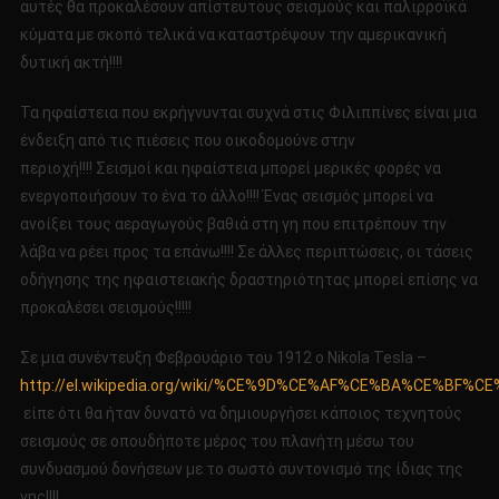
αυτές θα προκαλέσουν απίστευτους σεισμούς και παλιρροϊκά
κύματα με σκοπό τελικά να καταστρέψουν την αμερικανική
δυτική ακτή!!!!
Τα ηφαίστεια που εκρήγνυνται συχνά στις Φιλιππίνες είναι μια
ένδειξη από τις πιέσεις που οικοδομούνε στην
περιοχή!!!! Σεισμοί και ηφαίστεια μπορεί μερικές φορές να
ενεργοποιήσουν το ένα το άλλο!!!! Ένας σεισμός μπορεί να
ανοίξει τους αεραγωγούς βαθιά στη γη που επιτρέπουν την
λάβα να ρέει προς τα επάνω!!!! Σε άλλες περιπτώσεις, οι τάσεις
οδήγησης της ηφαιστειακής δραστηριότητας μπορεί επίσης να
προκαλέσει σεισμούς!!!!!
Σε μια συνέντευξη Φεβρουάριο του 1912 ο Nikola Tesla –
http://el.wikipedia.org/wiki/%CE%9D%CE%AF%CE%BA%CE%
είπε ότι θα ήταν δυνατό να δημιουργήσει κάποιος τεχνητούς
σεισμούς σε οπουδήποτε μέρος του πλανήτη μέσω του
συνδυασμού δονήσεων με το σωστό συντονισμό της ίδιας της
γης!!!!