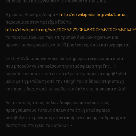
επίσημο που καταγγέλθηκε τον Αύγουστο του 2002:
H ρωσική Βουλή, η Δούμα –
http://en.wikipedia.org/wiki/Duma
,
παρουσίασε στον πρόεδρο Πούτιν –
http://el.wikipedia.org/wiki/%CE%92%CE%BB%CE%B1%CE
το πόρισμα έρευνας των επιτροπών διεθνών σχέσεων και
άμυνας, υπογεγραμμένο από 90 βουλευτές, όπου καταγράφεται:
<< Οι ΗΠΑ δημιουργούν νέα ολοκληρωμένα γεωφυσικά όπλα
που μπορούν να επηρεάσουν την ατμόσφαιρα της Γης… H
σημασία του ποιοτικού αυτού άλματος μπορεί να παραβληθεί
μόνο με τη μετάβαση από την εποχή του σιδήρου στην εποχή
της πυρίτιδας, ή από τα συμβατικά όπλα στα πυρηνικά όπλα!!!
Αυτός ο νέος τύπος όπλων διαφέρει από όλους τους
προηγούμενους τύπους όπλων στο ότι η ατμόσφαιρα
μεταβάλλεται μονομιάς σε αντικείμενο άμεσης επίδρασης και
συστατικό στοιχείο του όπλου >>.