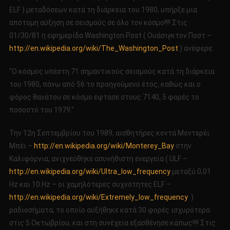
ELF ) μεταδόσεων κατά τη διάρκεια του 1980, υπήρξε μια
απότομη αύξηση σε σεισμούς σε όλο τον κόσμο!!!! Στις
01/30/81 η εφημερίδα Washington Post ( Ουάσιγκτον Ποστ –
http://en.wikipedia.org/wiki/The_Washington_Post
) ανέφερε:
“Ο κόσμος υπέστη 71 σημαντικούς σεισμούς κατά τη διάρκεια
του 1980, πάνω από 56 το προηγούμενο έτος, καθώς και ο
φόρος θανάτου σε κόσμο έφτασε στους 7140, 5 φορές το
ποσοστό του 1979.”
Την 12η Σεπτεμβρίου του 1989, αισθητήρες κοντά Μοντερέι
Μπέι –
http://en.wikipedia.org/wiki/Monterey_Bay
στην
Καλιφόρνια, ανιχνεύθηκε ασυνήθιστη ενεργεία ( ULF –
http://en.wikipedia.org/wiki/Ultra_low_frequency
μεταξύ 0,01
Hz και 10 Hz – οι χαμηλότερες συχνότητες ELF –
http://en.wikipedia.org/wiki/Extremely_low_frequency
)
ραδιοσήματα, το οποίο αυξήθηκε κατά 30 φορές ισχυρότερα
στις 5 Οκτωβρίου, και στη συνέχεια εξασθένησε κάπως!!!! Στις