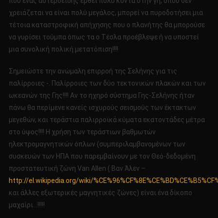
που ένας αστεροειδής έρθει πολύ κοντά στην γη, όπου δεν
χρειάζεται να είναι πολύ μεγάλος, μπορεί να πυροδοτήσει μια
τέτοια καταστροφική απήχησης που ο πλανήτης θα μπορούσε
να γυρίσει τούμπα όπως τα ο Τέσλα προέβλεψε ή να υποστεί
μια συνολική πολική μετατόπιση!!!!
Σημειώστε την ανώμαλη επιρροή της Σελήνης για τις
παλίρροιες -. Παλίρροιες των δύο τεκτονικών πλακών και των
ωκεανών της Γης!!!! Αν το ηχηρό σύστημα Γης-Σελήνης ήταν
πάνω θα περίμενε κανείς ισχυρούς σεισμούς των έκτακτων
μεγεθών, και τεράστια παλιρροϊκά κύματα εκατοντάδες μέτρα
στο ύψος!!!! Η χρήση των τεράστιων βαθμωτών
ηλεκτρομαγνητικών όπλων (συμπεριλαμβανομένων των
συσκευών των ΗΠΑ που παρεμβαίνουν με τον Θεό-δεδομένη
προστατευτική ζώνη Van Allen ( Βαν Άλεν –
http://el.wikipedia.org/wiki/%CE%96%CF%8E%CE%BD%CE%
και άλλες εξωτερικές μαγνητικές ζώνες) είναι ένα δίκοπο
μαχαίρι…!!!!!