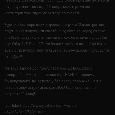
τεχνολογία Τέσλα γνωρίζουν πάρα πολλά!!!! Ένα από αυτά είναι
η χειραγώγηση του καιρού ή ακόμα καλύτερα να πω η
κατάκτηση του καιρού σε όλα της τα σκέλη!!!!
Έχω ακούσει πάρα πολλές φορές αδαής και βλακόστρωτους
τάχα μου ερευνητές και επιστήμονες κάποιες φορές να λένε
ότι δεν υπάρχει κάτι τέτοιο και ότι όλα αυτά είναι παραμύθια
της Χαλιμάς!!!! Είναι!;! Για να δούμε λοιπόν το ποιος έχει δίκιο
εμείς οι ερευνητές που τα λεμέ και τα φωνάζουμε η όλοι αυτοί
εκεί έξω!!!!
Με τους τεράστιους πυκνωτές ή αλλιώς βαθμωτούς
μπουμπούς ( ΕΜ ) και με το σύστημα HAARP μπορούν να
δημιουργήσουν βίαιες καταιγίδες αλλα μπορούν και να τις
μετατρέψουν μέχρι και σε χιονοθύελλες ή ακόμα και σε
ανεμοστρόβιλους!!!!
[youtube]https://www.youtube.com/watch?
v=y4nSvOtqOZI[/youtube]