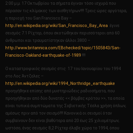
2:00 μ.μ. 17 Οκτωβρίου τα σήματα έγιναν τόσο ισχυρά που
πέρασαν τις κλίμακες των αισθητήρων!!!! Τρεις ώρες αργότερα,
η περιοχή του San Francisco Bay –
http://en.wikipedia.org/wiki/San_Francisco_Bay_Area
έγινε
σεισμός 7.1 Ρίχτερ, όπου σκοτώθηκαν περισσότεροι από 60
άνθρωποι και τραυματίστηκαν άλλοι 3800 –
http://www.britannica.com/EBchecked/topic/1505843/San-
Francisco-Oakland-earthquake-of-1989
!!!!
Ο καταστροφικός σεισμός στις 17 του Ιανουαρίου του 1994
στο Λος Άντζελες –
http://en.wikipedia.org/wiki/1994_Northridge_earthquake
προηγήθηκε επίσης από μυστηριώδεις ραδιοσήματα, που
προηγήθηκαν από δύο δυνατές << βόμβες κρότου >>, τα οποία
είναι τυπικά συμπτώματα της Σοβιετικής Τέσλα χρήση όπλων,
αμέσως πριν από τον σεισμό!!!! Κανονικά οι σεισμοί όταν
συμβαίνουν δεν είναι βαθύτερα από 20 έως 25 χιλιομέτρων,
ωστόσο, ένας σεισμός 8,2 Ρίχτερ έλαβε χώρα το 1994, όπου