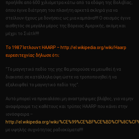
προήλθε από 600 χιλιόμετρα κάτω από τα εδάφη της Βολιβίας,
όπου έγινε διάτρηση του πλανήτη αρκετά σκληρά για να
στείλουν ήχους με δονήσεις ως μια καμπάνα!!!! Ο σεισμός έγινε
αισθητός σε μεγάλο μέρος της Βόρειας Αμερικής, ακόμη και
μέχρι το Σιάτλ!!!!
Το 1987 Ίστλουντ HAARP –
http://el.wikipedia.org/wiki/Haarp
ευρεσιτεχνίας δήλωσε ότι:
“Το μαγνητικό πεδίο της γης θα μπορούσε να μειωθεί ή να
διακοπεί σε κατάλληλα ύψη ώστε να τροποποιηθεί ή να
εξαλειφθεί το μαγνητικό πεδίο της”.
Αυτό μπορεί να προκαλέσει μη αναστρέψιμες βλάβες, για να μην
αναφέρουμε τις καθέτους και τρύπες HAARP που κάνει στην
ιονόσφαιρα –
http://el.wikipedia.org/wiki/%CE%99%CE%BF%CE%BD%CF%8
με υψηλής συχνότητας ραδιοκύματα!!!!