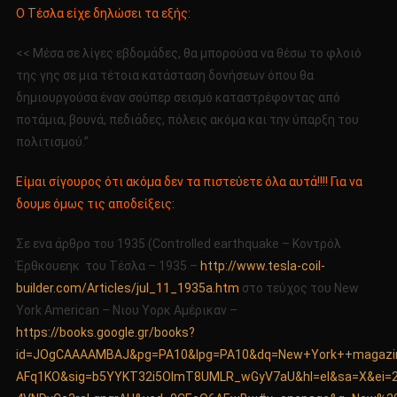
Ο Τέσλα είχε δηλώσει τα εξής:
<< Μέσα σε λίγες εβδομάδες, θα μπορούσα να θέσω το φλοιό
της γης σε μια τέτοια κατάσταση δονήσεων όπου θα
δημιουργούσα έναν σούπερ σεισμό καταστρέφοντας από
ποτάμια, βουνά, πεδιάδες, πόλεις ακόμα και την ύπαρξη του
πολιτισμού.”
Είμαι σίγουρος ότι ακόμα δεν τα πιστεύετε όλα αυτά!!!! Για να
δουμε όμως τις αποδείξεις:
Σε ενα άρθρο του 1935 (Controlled earthquake – Κοντρόλ
Έρθκουεηκ του Τέσλα – 1935 –
http://www.tesla-coil-
builder.com/Articles/jul_11_1935a.htm
στο τεύχος του New
York American – Νιου Υορκ Αμέρικαν –
https://books.google.gr/books?
id=JOgCAAAAMBAJ&pg=PA10&lpg=PA10&dq=New+York++magazine
AFq1KO&sig=b5YYKT32i5OImT8UMLR_wGyV7aU&hl=el&sa=X&ei=2