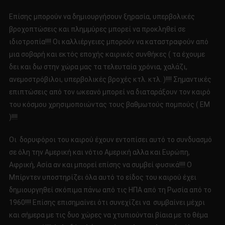
Επίσης μπορούν να δημιουργήσουν ξηρασία, υπερβολικές
βροχοπτώσεις και πλημμύρες μπορεί να προκληθεί σε
ιδιοτροπία!!!! Οι καλλιέργειες μπορούν να καταστραφούν από
μια σοβαρή και εκτός εποχής καιρικές συνθήκες ( τα έχουμε
δει και δω στην χώρα μας τα τελευταία χρόνια, χαλάζι,
ανεμοστρόβιλοι, υπερβολικές βροχές κτλ. κτλ. )!!!! Σημαντικές
επιπτώσεις από τον ωκεανό μπορεί να διαταράξουν τον καιρό
του κόσμου χρησιμοποιώντας τους βαθμωτούς πομπούς ( ΕΜ
)!!!!
Οι δορυφόροι του καιρού έχουν εντοπίσει αυτό το συνδυασμό
σε όλη την Αμερική και νότιο Αμερική αλλα και Ευρώπη,
Αφρική, Ασία αν και μπορεί επίσης να συμβεί φυσικά!!!! Ο
Μπίρντεν υποστηρίζει όλα αυτό το είδος του καιρού έχει
δημιουργηθεί σκόπιμα πάνω από τις ΗΠΑ από τη Ρωσία από το
1960!!!! Επίσης επισημαίνει ότι συνεχίζει να συμβαίνει μέχρι
και σήμερα με τις δυο χώρες να χτυπιούνται βίαια με το θέμα