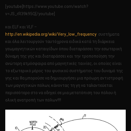
[youtube]https://www.youtube.com/watch?
v=JS_rR39k95Q[/youtube]
και ELF και VLF –
http://en.wikipedia.org/wiki/Very_low_frequency
συστήματα
και όλα λειτουργούν ταυτόχρονα ειδικά κατά τη διάρκεια
γεωμαγνητικών καταιγίδων όπου διαταράσσει την εσωτερική
δύναμη της γης και διαταράσσει και την τροποποίηση την
ανώτερη ατμόσφαιρα από μαγνητικές ταινίες, οι οποίες είναι
το εξωτερικό μέρος του φυσικού συστήματος του δυναμό της
γης και θα μπορούσε να δημιουργήσει μια πρόωρη αντιστροφή
των μαγνητικών πόλων, κάνοντας τη γη να ταλαντεύεται
περισσότερο στο να οδηγεί σε μια μετατόπιση του πόλου ή
ολική ανατροπή των πόλων!!!!