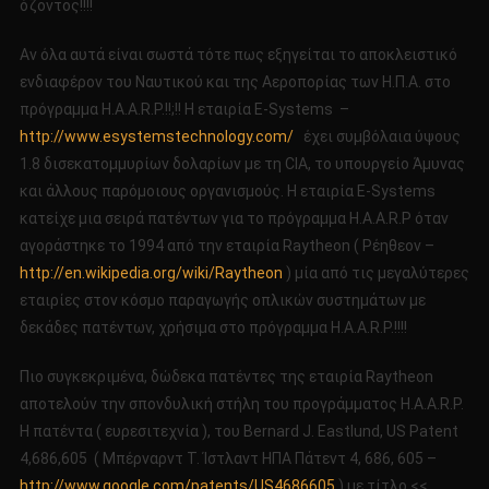
όζοντος!!!!
Αν όλα αυτά είναι σωστά τότε πως εξηγείται το αποκλειστικό
ενδιαφέρον του Ναυτικού και της Αεροπορίας των Η.Π.Α. στο
πρόγραμμα H.A.A.R.P.!!;!! Η εταιρία E-Systems –
http://www.esystemstechnology.com/
έχει συμβόλαια ύψους
1.8 δισεκατομμυρίων δολαρίων με τη CIA, το υπουργείο Άμυνας
και άλλους παρόμοιους οργανισμούς. Η εταιρία E-Systems
κατείχε μια σειρά πατέντων για το πρόγραμμα H.A.A.R.P όταν
αγοράστηκε το 1994 από την εταιρία Raytheon ( Ρέηθεον –
http://en.wikipedia.org/wiki/Raytheon
) μία από τις μεγαλύτερες
εταιρίες στον κόσμο παραγωγής οπλικών συστημάτων με
δεκάδες πατέντων, χρήσιμα στο πρόγραμμα H.A.A.R.P.!!!!
Πιο συγκεκριμένα, δώδεκα πατέντες της εταιρία Raytheon
αποτελούν την σπονδυλική στήλη του προγράμματος H.A.A.R.P.
Η πατέντα ( ευρεσιτεχνία ), του Bernard J. Eastlund, US Patent
4,686,605 ( Μπέρναρντ Τ. Ίστλαντ ΗΠΑ Πάτεντ 4, 686, 605 –
http://www.google.com/patents/US4686605
) με τίτλο <<