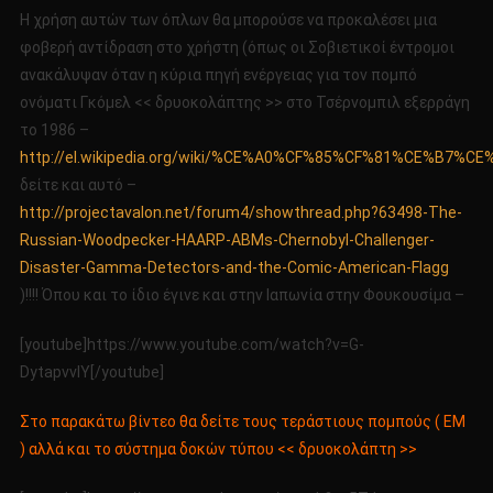
Η χρήση αυτών των όπλων θα μπορούσε να προκαλέσει μια
φοβερή αντίδραση στο χρήστη (όπως οι Σοβιετικοί έντρομοι
ανακάλυψαν όταν η κύρια πηγή ενέργειας για τον πομπό
ονόματι Γκόμελ << δρυοκολάπτης >> στο Τσέρνομπιλ εξερράγη
το 1986 –
http://el.wikipedia.org/wiki/%CE%A0%CF%85%CF%81%C
δείτε και αυτό –
http://projectavalon.net/forum4/showthread.php?63498-The-
Russian-Woodpecker-HAARP-ABMs-Chernobyl-Challenger-
Disaster-Gamma-Detectors-and-the-Comic-American-Flagg
)!!!! Όπου και το ίδιο έγινε και στην Ιαπωνία στην Φουκουσίμα –
[youtube]https://www.youtube.com/watch?v=G-
DytapvvlY[/youtube]
Στο παρακάτω βίντεο θα δείτε τους τεράστιους πομπούς ( ΕΜ
) αλλά και το σύστημα δοκών τύπου << δρυοκολάπτη >>