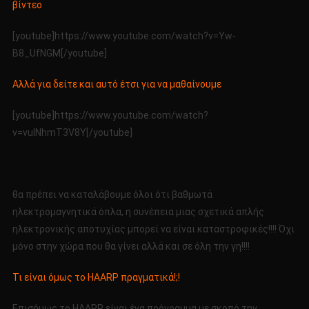
βίντεο
[youtube]https://www.youtube.com/watch?v=Yw-
B8_UfNGM[/youtube]
Αλλά για δείτε και αυτό έτσι για να μαθαίνουμε
[youtube]https://www.youtube.com/watch?
v=vuINhmT3V8Y[/youtube]
θα πρέπει να καταλάβουμε όλοι ότι βαθμωτά
ηλεκτρομαγνητικά όπλα, η συνέπεια μιας σχετικά απλής
ηλεκτρονικής αποτυχίας μπορεί να είναι καταστροφικές!!!! Όχι
μόνο στην χώρα που θα γίνει αλλά και σε όλη την γη!!!!
Τι είναι όμως το HAARP πραγματικά!;!
Επισήμως το ΗΑΑRP είναι ένα πρόγραμμα με σκοπό την