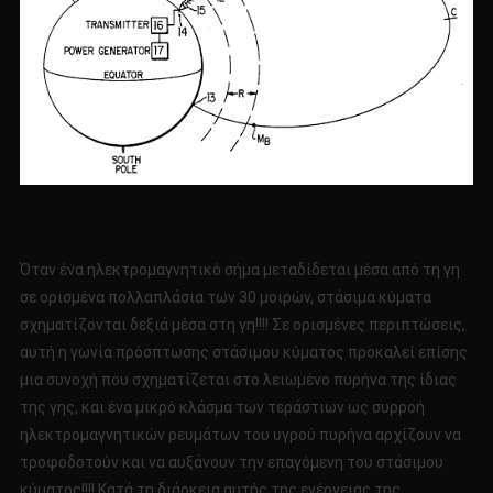
Όταν ένα ηλεκτρομαγνητικό σήμα μεταδίδεται μέσα από τη γη
σε ορισμένα πολλαπλάσια των 30 μοιρών, στάσιμα κύματα
σχηματίζονται δεξιά μέσα στη γη!!!! Σε ορισμένες περιπτώσεις,
αυτή η γωνία πρόσπτωσης στάσιμου κύματος προκαλεί επίσης
μια συνοχή που σχηματίζεται στο λειωμένο πυρήνα της ίδιας
της γης, και ένα μικρό κλάσμα των τεράστιων ως συρροή
ηλεκτρομαγνητικών ρευμάτων του υγρού πυρήνα αρχίζουν να
τροφοδοτούν και να αυξάνουν την επαγόμενη του στάσιμου
κύματος!!!! Κατά τη διάρκεια αυτής της ενέργειας της