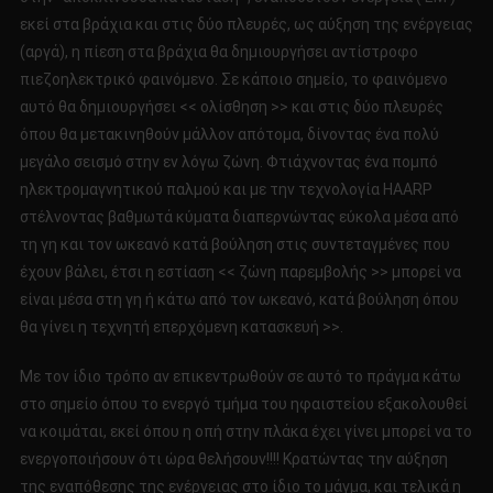
εκεί στα βράχια και στις δύο πλευρές, ως αύξηση της ενέργειας
(αργά), η πίεση στα βράχια θα δημιουργήσει αντίστροφο
πιεζοηλεκτρικό φαινόμενο. Σε κάποιο σημείο, το φαινόμενο
αυτό θα δημιουργήσει << ολίσθηση >> και στις δύο πλευρές
όπου θα μετακινηθούν μάλλον απότομα, δίνοντας ένα πολύ
μεγάλο σεισμό στην εν λόγω ζώνη. Φτιάχνοντας ένα πομπό
ηλεκτρομαγνητικού παλμού και με την τεχνολογία HAARP
στέλνοντας βαθμωτά κύματα διαπερνώντας εύκολα μέσα από
τη γη και τον ωκεανό κατά βούληση στις συντεταγμένες που
έχουν βάλει, έτσι η εστίαση << ζώνη παρεμβολής >> μπορεί να
είναι μέσα στη γη ή κάτω από τον ωκεανό, κατά βούληση όπου
θα γίνει η τεχνητή επερχόμενη κατασκευή >>.
Με τον ίδιο τρόπο αν επικεντρωθούν σε αυτό το πράγμα κάτω
στο σημείο όπου το ενεργό τμήμα του ηφαιστείου εξακολουθεί
να κοιμάται, εκεί όπου η οπή στην πλάκα έχει γίνει μπορεί να το
ενεργοποιήσουν ότι ώρα θελήσουν!!!! Κρατώντας την αύξηση
της εναπόθεσης της ενέργειας στο ίδιο το μάγμα, και τελικά η