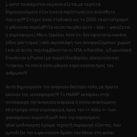
), ώστε τουλάχιστον να μπολιάζεται με τεχνητά
δημιουργούμενο όζον η κατά περίπτωση πιο ευαίσθητη
περιοχή!!!! Στόχος είναι σταδιακά, ως το 2050, να αντιστραφεί
η φθίνουσα πορεία!!!! Για να επιτευχθεί αυτό – λέει – ψεκάζεται
η ατμόσφαιρα ( Μα οι ξερόλες λένε ότι δεν υφίσταται κανένα
είδος ραντισμού ) από αεροσκάφη των συνεργαζόμενων χωρών
( και σε αυτές περιλαμβάνονται οι ΗΠΑ, ο Καναδάς, η Ευρωπαϊκή
Ένωση και η Ρωσία ) με σωματίδια βαρίου, αλουμινίου και
τιτανίου, τα οποία είναι μάκρος καρκινογόνα προς τον
άνθρωπο!!!!
Αυτά δημιουργούν τον αναγκαίο δεύτερο πόλο, με πρώτο
εκείνον της ιονόσφαιρας!!!! Το HAARP εκπέμπει στην
ιονόσφαιρα την αναγκαία ενέργεια, η οποία ανακλώμενη
επιστρέφει στην ατμόσφαιρα, προς τον << πόλο >> των
ψεκασμένων σωματιδίων!!! Από την παραγόμενη
ηλεκτροδιέγερση έχουμε τεχνητή παραγωγή όζοντος, που
εμποδίζει την καρκινογόνο δράση του Ηλίου στη φύσει