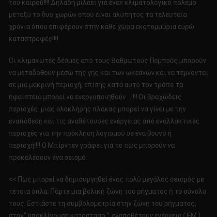
του καιρού!!!! Δηλαδή μιλάει για έναν κλιματολογικό πόλεμο
μεταξύ το δυο χωρών οπού είναι αλύπητος τα τελευταία
χρόνια όπου επιφέρουν στην κάθε χώρα εκατομμύρια ευρώ
καταστροφές!!!!
Οι κλιμακωτές δέσμες από τους Βαθμωτούς Πομπούς μπορούν
να μεταδοθούν μέσω της γης και των ωκεανών και να τέμνονται
σε μια μακρινή περιοχή, επίσης κατά αυτό τον τρόπο τα
ηφαίστεια μπορεί να ενεργοποιηθούν….!!!! Οι βραχώδεις
περιοχές μιας ολόκληρης πλάκας μπορεί να γίνει με την
εναπόθεση και τις αναθέτουσες ενέργειας από εναλλακτικές
περιοχές για την πρόκληση λογισμού σε ένα βουνό ή
περιοχή!!!! Ο Μπίρντεν γράφει για το πώς μπορούν να
προκαλέσουν ένα σεισμό:
<< Πως μπορεί να δημιουργηθεί ένας πολύ μεγάλος σεισμός με
τέτοια όπλα; Πάρτε μια βολική ζώνη του ρήγματος ή το σύνολο
τους. Εστιάστε τη συμβολομετρία στην ζώνη του ρήγματος,
στην” αποκλίνουσα κατάσταση “, εναποθέτουν ενέργεια ( ΕΜ )