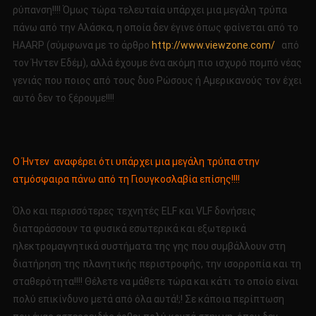
ρύπανση!!!! Όμως τώρα τελευταία υπάρχει μια μεγάλη τρύπα
πάνω από την Αλάσκα, η οποία δεν έγινε όπως φαίνεται από το
HAARP (σύμφωνα με το άρθρο
http://www.viewzone.com/
από
τον Ήντεν Εδέμ), αλλά έχουμε ένα ακόμη πιο ισχυρό πομπό νέας
γενιάς που ποιος από τους δυο Ρώσους ή Αμερικανούς τον έχει
αυτό δεν το ξέρουμε!!!!
Ο Ήντεν αναφέρει ότι υπάρχει μια μεγάλη τρύπα στην
ατμόσφαιρα πάνω από τη Γιουγκοσλαβία επίσης!!!!
Όλο και περισσότερες τεχνητές ELF και VLF δονήσεις
διαταράσσουν τα φυσικά εσωτερικά και εξωτερικά
ηλεκτρομαγνητικά συστήματα της γης που συμβάλλουν στη
διατήρηση της πλανητικής περιστροφής, την ισορροπία και τη
σταθερότητα!!!! Θέλετε να μάθετε τώρα και κάτι το οποίο είναι
πολύ επικίνδυνο μετά από όλα αυτά!;! Σε κάποια περίπτωση