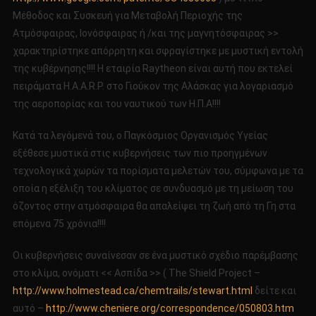
Μέθοδος και Συσκευή για Μεταβολή Περιοχής της
Ατμόσφαιρας, Ιονόσφαιρας ή /και της μαγνητόσφαιρας >>
χαρακτηρίστηκε απόρρητη και σφραγίστηκε με μυστική εντολή
της κυβέρνησης!!!! Η εταιρία Raytheon είναι αυτή που εκτελεί
πειράματα H.A.A.R.P. στο Γιούκον της Αλάσκας για λογαριασμό
της αεροπορίας και του ναυτικού των Η.Π.Α!!!!
Κατά τα λεγόμενά του, ο Παγκόσμιος Οργανισμός Υγείας
εξέθεσε μυστικά στις κυβερνήσεις των πιο προηγμένων
τεχνολογικά χωρών τα πορίσματα μελετών του, σύμφωνα με τα
οποία η εξέλιξη του κλίματος σε συνδυασμό με τη μείωση του
όζοντος στην ατμόσφαιρα θα απαλείψει τη ζωή από τη Γη στα
επόμενα 75 χρόνια!!!!
Οι κυβερνήσεις συναίνεσαν σε ένα μυστικό σχέδιο παρέμβασης
στο κλίμα, ονόματι << Ασπίδα >> ( The Shield Project –
http://www.holmestead.ca/chemtrails/stewart.html
δείτε και
αυτό –
http://www.cheniere.org/correspondence/050803.htm