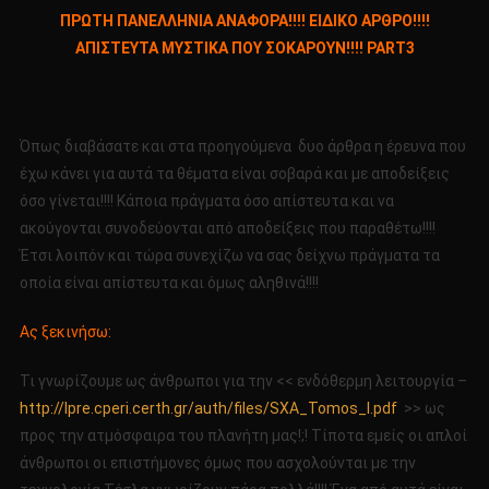
ΠΡΩΤΗ
ΠΡΩΤΗ ΠΑΝΕΛΛΗΝΙΑ ΑΝΑΦΟΡΑ!!!! ΕΙΔΙΚΟ ΑΡΘΡΟ!!!!
ΠΑΝΕΛΛΗΝΙΑ
ΑΠΙΣΤΕΥΤΑ ΜΥΣΤΙΚΑ ΠΟΥ ΣΟΚΑΡΟΥΝ!!!! PART3
ΑΝΑΦΟΡΑ!!!!
ΕΙΔΙΚΟ
ΑΡΘΡΟ!!!!
ΑΠΙΣΤΕΥΤΑ
Όπως διαβάσατε και στα προηγούμενα δυο άρθρα η έρευνα που
ΜΥΣΤΙΚΑ
έχω κάνει για αυτά τα θέματα είναι σοβαρά και με αποδείξεις
ΠΟΥ
όσο γίνεται!!!! Κάποια πράγματα όσο απίστευτα και να
ΣΟΚΑΡΟΥΝ!!!!
ακούγονται συνοδεύονται από αποδείξεις που παραθέτω!!!!
PART3
Έτσι λοιπόν και τώρα συνεχίζω να σας δείχνω πράγματα τα
οποία είναι απίστευτα και όμως αληθινά!!!!
Ας ξεκινήσω:
Τι γνωρίζουμε ως άνθρωποι για την << ενδόθερμη λειτουργία –
http://lpre.cperi.certh.gr/auth/files/SXA_Tomos_I.pdf
>> ως
προς την ατμόσφαιρα του πλανήτη μας!;! Τίποτα εμείς οι απλοί
άνθρωποι οι επιστήμονες όμως που ασχολούνται με την