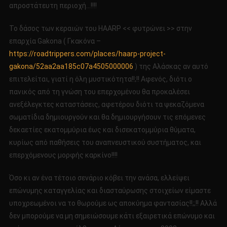
απροστάτευτη περιοχή…!!!!
To δάσος των κεραιών του HAARP << φυτρώνει >> στην
επαρχία Gakona ( Γκακόνα –
https://roadtrippers.com/places/haarp-project-
gakona/52aa2aa185c07a4505000006
) της Αλάσκας αν αυτό
επιτελείται, γιατί η όλη μυστικότητα!!;!! Αφενός, διότι ο
πανικός από τη γνώση του επερχομένου θα προκαλέσει
ανεξέλεγκτες καταστάσεις, αφετέρου διότι τα ψεκαζόμενα
σωματίδια δημιουργούν και θα δημιουργήσουν τις επόμενες
δεκαετίες εκατομμύρια έως και δισεκατομμύρια θύματα,
κυρίως από παθήσεις του αναπνευστικού συστήματος, και
επερχόμενους μορφής καρκίνο!!!!
Όσο κι αν ένα τέτοιο σενάριο κόβει την ανάσα, ελλείψει
επώνυμης καταγγελίας και διασταύρωσης στοιχείων είμαστε
υποχρεωμένοι να το θωρούμε ως αποκύημα φαντασίας!!;;!! Αλλά
δεν μπορούμε να μη σημειώσουμε κάτι εξαιρετικά επώνυμο και