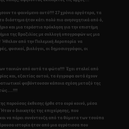
σουν το φαινόμενο αυτό!!!! 27 χρόνια αργότερα, τα
ο διάστημα ήταν κάτι πολύ πιο ανησυχητικά από ό,
τήριο και μια τεράστια πρόκληση για την επιστήμη
τήμια της Βραζιλίας με συλλογή υπογραφών ως μια
!! Ήθελαν από την Πολεμική Αεροπορία να
ς, φυσικοί, βιολόγοι, οι δημοσιογράφοι, οι
των ταινιών από αυτά τα φώτα!!!! Έχει σταλεί από
ρίας και, εξαιτίας αυτού, τα έγγραφα αυτά έχουν
στρατιωτικοί φοβόντουσαν κάποια σχέση μεταξύ της
τώς……!!!!
της παρούσας έκθεσης ήρθε στο ευρύ κοινό, μέσα
! Ήταν ο διοικητής της επιχείρησης, που
 και να πάρει συνέντευξη από τα θύματα των τσούπα
φέρουσα ιστορία ήταν από μια αγρότισσα που