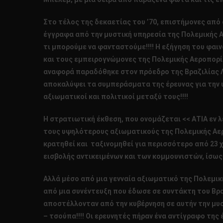
Στο τέλος της δεκαετίας του ’70, επιστήμονες από 
έγγραφα από την μυστική υπηρεσία της Πολεμικής 
τι μπορούμε να φανταστούμε!!!! Η εξήγηση του φαιν
και τους εμπειρογνώμονες της Πολεμικής Αεροπορία
αναφορά παραδόθηκε στον πρόεδρο της Βραζιλίας Λο
αποκαλύψει τα συμπεράσματα της έρευνας για την υ
αξιωματικοί και πολιτικοί μεταξύ τους!!!!
Η στρατιωτική έκθεση, που ονομάζεται << ΑΤΙΑ εν λ
τους υψηλότερους αξιωματικούς της Πολεμικής Αεροπ
κρατηθεί και ταξινομηθεί για περισσότερο από 23 
εισβολής αντικειμένων και των κομμουνιστών, ίσως
Αλλά μέσο από μια γενναία αξιωματικό της Πολεμική
από μια συνέντευξη που έδωσε σε συντάκτη του Βραζι
αποστέλλονταν από την κυβέρνηση σε αυτήν την μυσ
– τσούπα!!!! Οι ερευνητές πήραν ένα αντίγραφο της