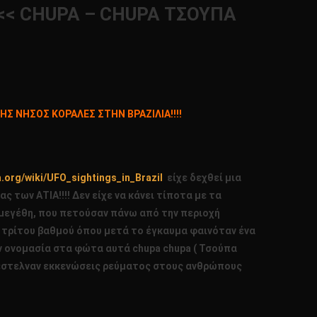
<< CHUPA – CHUPA ΤΣΟΥΠΑ
Σ ΝΗΣΟΣ ΚΟΡΑΛΕΣ ΣΤΗΝ ΒΡΑΖΙΛΙΑ!!!!
a.org/wiki/UFO_sightings_in_Brazil
είχε δεχθεί μια
 των ΑΤΙΑ!!!! Δεν είχε να κάνει τίποτα με τα
μεγέθη, που πετούσαν πάνω από την περιοχή
 τρίτου βαθμού όπου μετά το έγκαυμα φαινόταν ένα
ην ονομασία στα φώτα αυτά
chupa
chupa ( Τσούπα
 έστελναν εκκενώσεις ρεύματος στους ανθρώπους