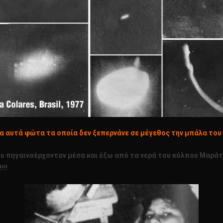
α αυτά φώτα τα οποία δεν ξεπερνάνε σε μέγεθος την μπάλα του 
υ πηγαινοέρχονταν μέσα και έξω από τα νερά του κόλπου Μαράτζ
!!!