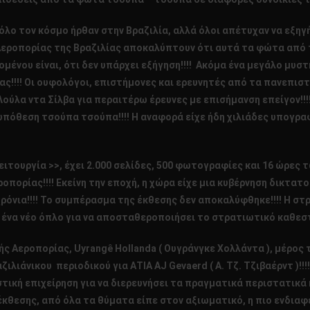
όλο τον κόσμο ήρθαν στην Βραζιλία, αλλά όλοι απέτυχαν να εξηγή
Αεροπορίας της Βραζιλίας αποκαλύπτουν ότι αυτά τα φώτα από τ
ομένου είναι, ότι δεν υπάρχει εξήγηση!!!! Ακόμα ένα μεγάλο μυσ
ς!!!! Οι ουφολόγοι, επιστήμονες και ερευνητές από τα πανεπισ
ύλα ντα Σίλβα για περαιτέρω έρευνες με επισήμανση επείγον!!
πόθεση τσούπα τσούπα!!!! Η αναφορά είχε ήδη χιλιάδες υπογραφέ
ειτουργία >>, έχει 2.000 σελίδες, 500 φωτογραφίες και 16 ώρες 
ορίας!!!! Εκείνη την εποχή, η χώρα είχε μια κυβέρνηση δικτατο
χρόνια!!!! Το συμπέρασμα της έκθεσης δεν αποκαλύφθηκε!!!! Η 
 ένα νέο όπλο για να αποσταθεροποιήσει το στρατιωτικό καθεσ
ς Αεροπορίας, Uyrangê Hollanda ( Ουγράνγκε Χολλάντα ), μέρος 
λιάνικου περιοδικού για ΑΤΙΑ AJ Gevaerd ( Α. Τζ. Τζιβαέρντ )!!!
τική επιχείρηση για να διερευνήσει τα πραγματικά περιστατικά
 έκθεσης, από όλα τα θύματα είπε στον αξιωματικό, η πιο ενδια