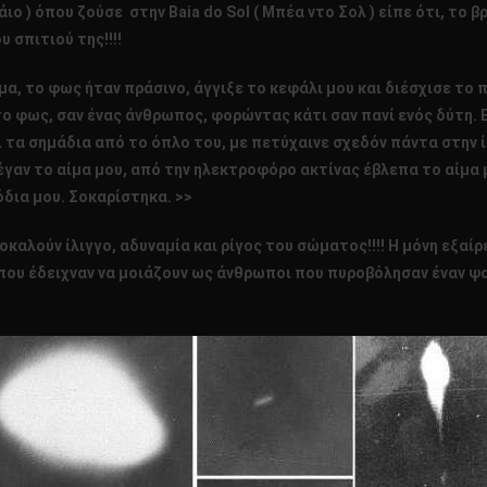
ο ) όπου ζούσε στην Baia do Sol ( Μπέα ντο Σολ ) είπε ότι, το 
σπιτιού της!!!!
μα, το φως ήταν πράσινο, άγγιξε το κεφάλι μου και διέσχισε το
ο φως, σαν ένας άνθρωπος, φορώντας κάτι σαν πανί ενός δύτη. Ε
αι τα σημάδια από το όπλο του, με πετύχαινε σχεδόν πάντα στην 
έγαν το αίμα μου, από την ηλεκτροφόρο ακτίνας έβλεπα το αίμα 
δια μου. Σοκαρίστηκα. >>
καλούν ίλιγγο, αδυναμία και ρίγος του σώματος!!!! Η μόνη εξαίρ
 που έδειχναν να μοιάζουν ως άνθρωποι που πυροβόλησαν έναν ψ