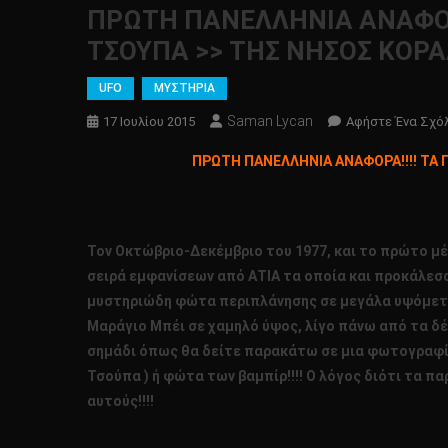
ΠΡΩΤΗ ΠΑΝΕΛΛΗΝΙΑ ΑΝΑΦΟΡΑ
ΤΣΟΥΠΑ >> ΤΗΣ ΝΗΣΟΣ ΚΟΡΑΛ
UFO
ΜΥΣΤΗΡΙΑ
Saman Lycan
17 Ιουλίου 2015
Αφήστε Ένα Σχό
ΠΡΩΤΗ ΠΑΝΕΛΛΗΝΙΑ ΑΝΑΦΟΡΑ!!!! ΤΑ 
Τον Οκτώβριο-Δεκέμβριο του 1977, και το πρώτο μέ
σειρά εμφανίσεων από ΑΤΙΑ τα οποία και προκάλεσαν 
μυστηριώδη φώτα περιπλάνησης σε μεγάλα υψόμετρα
Mαράγιο Μπέι σε χαμηλό ύψος, λίγο πάνω από τα δ
σημάδι όπως θα δείτε παρακάτω σε μια φωτογραφία
Τσούπα ) ή φώτα των βαμπίρ!!!! Ο λόγος διότι τα
αυτούς!!!!