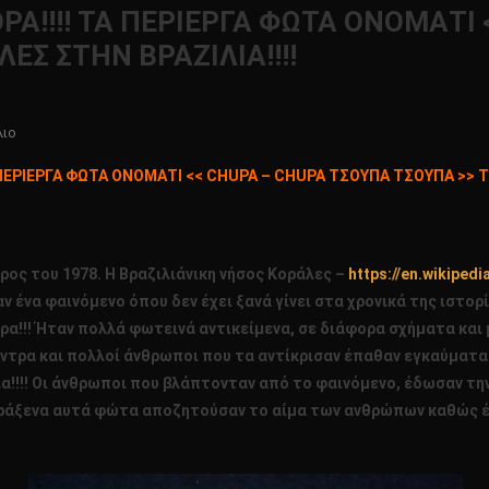
!!!! ΤΑ ΠΕΡΙΕΡΓΑ ΦΩΤΑ ΟΝΟΜΑΤΙ 
ΕΣ ΣΤΗΝ ΒΡΑΖΙΛΙΑ!!!!
Για
λιο
Το
ΠΕΡΙΕΡΓΑ ΦΩΤΑ ΟΝΟΜΑΤΙ << CHUPA – CHUPA ΤΣΟΥΠΑ ΤΣΟΥΠΑ >> ΤΗ
ΠΡΩΤΗ
ΠΑΝΕΛΛΗΝΙΑ
ΑΝΑΦΟΡΑ!!!!
ΤΑ
ρος του 1978. Η Βραζιλιάνικη νήσος Κοράλες –
https://en.wikipedi
ΠΕΡΙΕΡΓΑ
ένα φαινόμενο όπου δεν έχει ξανά γίνει στα χρονικά της ιστορίας
ΦΩΤΑ
!!! Ήταν πολλά φωτεινά αντικείμενα, σε διάφορα σχήματα και 
ΟΝΟΜΑΤΙ
έντρα και πολλοί άνθρωποι που τα αντίκρισαν έπαθαν εγκαύματα
<<
!!!! Οι άνθρωποι που βλάπτονταν από το φαινόμενο, έδωσαν τ
CHUPA
–
 παράξενα αυτά φώτα αποζητούσαν το αίμα των ανθρώπων καθώς
CHUPA
ΤΣΟΥΠΑ
ΤΣΟΥΠΑ