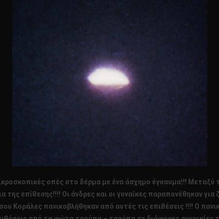
>>
ΤΗΣ
ΝΗΣΟΣ
ΚΟΡΑΛΕΣ
ΣΤΗΝ
ΒΡΑΖΙΛΙΑ!!!!
κροσκοπικές οπές στο δέρμα με ένα άσχημο έγκαυμα!!! Μεταξύ 
εια της επίθεσης!!!! Οι άνδρες και οι γυναίκες παραπονέθηκαν γ
νήσου Κοράλες πανικοβλήθηκαν από αυτές τις επιθέσεις !!!! Ο πα
πιθέσεις από τα φώτα τσούπα – τσούπα σε διάφορες συνοικίες τη