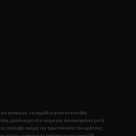
των γυναικών, τα σημάδια ήταν στα στήθη
ια ζάλη, μούδιασμα στο σώμα και πονοκέφαλος μετά
νικός ανέλαβε ακόμα την πρωτεύουσα του κράτους,
ς πόλης, αφήνοντας έκπληκτες τις αρχές!!!!