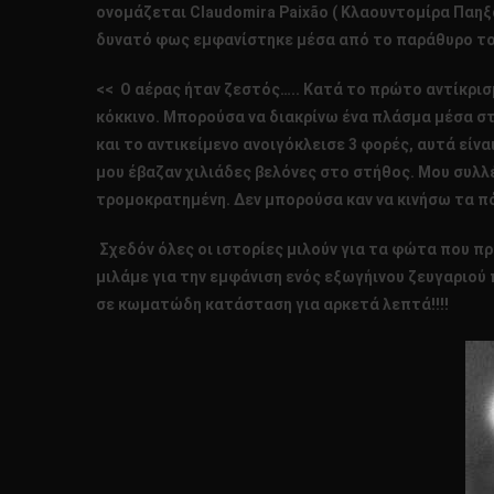
ονομάζεται Claudomira Paixão ( Κλαουντομίρα Παηξάι
δυνατό φως εμφανίστηκε μέσα από το παράθυρο του 
<< Ο αέρας ήταν ζεστός….. Κατά το πρώτο αντίκρισ
κόκκινο. Μπορούσα να διακρίνω ένα πλάσμα μέσα στ
και το αντικείμενο ανοιγόκλεισε 3 φορές, αυτά είν
μου έβαζαν χιλιάδες βελόνες στο στήθος. Μου συλλ
τρομοκρατημένη. Δεν μπορούσα καν να κινήσω τα πό
Σχεδόν όλες οι ιστορίες μιλούν για τα φώτα που προ
μιλάμε για την εμφάνιση ενός εξωγήινου ζευγαριού
σε κωματώδη κατάσταση για αρκετά λεπτά!!!!