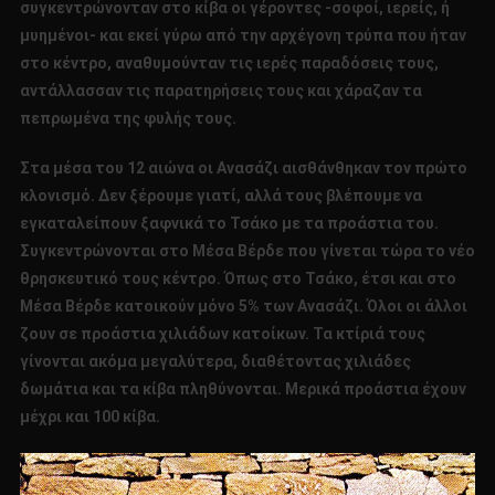
συγκεντρώνονταν στο κίβα οι γέροντες -σοφοί, ιερείς, ή
μυημένοι- και εκεί γύρω από την αρχέγονη τρύπα που ήταν
στο κέντρο, αναθυμούνταν τις ιερές παραδόσεις τους,
αντάλλασσαν τις παρατηρήσεις τους και χάραζαν τα
πεπρωμένα της φυλής τους.
Στα μέσα του 12 αιώνα οι Ανασάζι αισθάνθηκαν τον πρώτο
κλονισμό. Δεν ξέρουμε γιατί, αλλά τους βλέπουμε να
εγκαταλείπουν ξαφνικά το Τσάκο με τα προάστια του.
Συγκεντρώνονται στο Μέσα Βέρδε που γίνεται τώρα το νέο
θρησκευτικό τους κέντρο. Όπως στο Τσάκο, έτσι και στο
Μέσα Βέρδε κατοικούν μόνο 5% των Ανασάζι. Όλοι οι άλλοι
ζουν σε προάστια χιλιάδων κατοίκων. Τα κτίριά τους
γίνονται ακόμα μεγαλύτερα, διαθέτοντας χιλιάδες
δωμάτια και τα κίβα πληθύνονται. Μερικά προάστια έχουν
μέχρι και 100 κίβα.