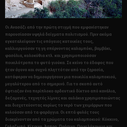
Οι Ανασάζι από την πρώτη στιγμή που εμφανίστηκαν
παρουσίασαν υψηλά δείγματα πολιτισμού. Πριν ακόμα
εγκαταλείψουν τις υπόγειες κατοικίες τους,
καλλιεργούσαν τη γη σπέρνοντας καλαμπόκι, βαμβάκι,
φασόλια, κολοκύθια κτλ. και χρησιμοποιούσαν
ποικιλότροπα το φυτό γιούκα. Σε κείνο το έδαφος που
ήταν άγονο και συχνά πληττόταν από την ξηρασία,
κατάφεραν να δημιουργήσουν μια ποικιλία καλαμποκιού,
μεγαλύτερου από το σημερινό. Για το σκοπό αυτό
έφτιαξαν ένα περίπλοκο αρδευτικό δίκτυο από κανάλια,
δεξαμενές, τεχνητές λίμνες και αυλάκια χρησιμοποιώντας
και διοχετεύοντας κυρίως το νερό των χειμάρρων που
κυλούσαν από τα φαράγγια. Οι επτά φυλές τους
διακρίνονταν από τα χρώματα του καλαμποκιού: Κόκκινο,
Γαλαζωπό, Κίτρινο, Άσπρο, Πράσινο, Ποικιλόχρωμο και