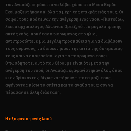
των Ανασάζι επρόκειτο να λάβει χώρα στο Μέσα Βέρδε.
Εκεί μαζευτήκαν απ’ όλα τα μέρη της επικράτειάς τους. Οι
σοφοί τους πρότειναν την ανέγερση ενός ναού. «Πιστεύω»,
λέει ο αρχαιολόγος Αλφόνσο Ορτίζ, «ότι ο μεγαλοπρεπής
αυτός ναός, που ήταν αφιερωμένος στο ήλιο,
αντιπροσώπευε μια μεγάλη προσπάθεια για να διαβάσουν
τους ουρανούς, να διερευνήσουν την αιτία της δοκιμασίας
τους και να αποφασίσουν για το πεπρωμένο τους».
Οπωσδήποτε, αυτό που ξέρουμε είναι ότι μετά την
ανέγερση του ναού, οι Ανασάζι, εξαφανίστηκαν όλοι, όπου
κι αν βρίσκονταν, δίχως να πάρουν τίποτα μαζί τους,
αφήνοντας πίσω τα σπίτια και τα αγαθά τους: σαν να
πέρασαν σε άλλη διάσταση.
Η εξαφάνιση ενός λαού