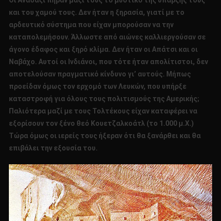
Οι Ανασάζι πήραν μαζί τους το μυστικό της ύπαρξής τους
και του χαμού τους. Δεν ήταν η ξηρασία, γιατί με το
αρδευτικό σύστημα που είχαν μπορούσαν να την
καταπολεμήσουν. Άλλωστε από αιώνες καλλιεργούσαν σε
άγονο έδαφος και ξηρό κλίμα. Δεν ήταν οι Απάτσι και οι
Ναβάχο. Αυτοί οι Ινδιάνοι, που τότε ήταν απολίτιστοι, δεν
αποτελούσαν πραγματικό κίνδυνο γι’ αυτούς. Μήπως
προείδαν όμως τον ερχομό των Λευκών, που υπήρξε
καταστροφή για όλους τους πολιτισμούς της Αμερικής;
Παλιότερα μαζί με τους Τολτέκους είχαν καταφέρει να
εξορίσουν τον ξένο θεό Κουετζαλκοάτλ (το 1.000 μ.Χ.)
Τώρα όμως οι ιερείς τους ήξεραν ότι θα ξανάρθει και θα
επιβάλει την εξουσία του.