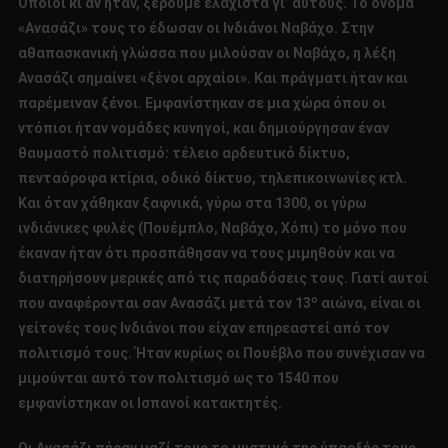
Όποιοι κι αν ήταν, ξέρουμε ελάχιστα γι’ αυτούς. Το όνομα
«Ανασάζι» τους το έδωσαν οι Ινδιάνοι Ναβάχο. Στην
αθαπασκανική γλώσσα που μιλούσαν οι Ναβάχο, η λέξη
Ανασάζι σημαίνει «ξένοι αρχαίοι». Και πράγματι ήταν και
παρέμειναν ξένοι. Εμφανίστηκαν σε μια χώρα όπου οι
ντόπιοι ήταν νομάδες κυνηγοί, και δημιούργησαν έναν
θαυμαστό πολιτισμό: τέλειο αρδευτικό δίκτυο,
πενταόροφα κτίρια, οδικό δίκτυο, τηλεπικοινωνίες κτλ.
Και όταν χάθηκαν ξαφνικά, γύρω στα 1300, οι γύρω
ινδιάνικες φυλές (Πουέμπλο, Ναβάχο, Χόπι) το μόνο που
έκαναν ήταν ότι προσπάθησαν να τους μιμηθούν και να
διατηρήσουν μερικές από τις παραδόσεις τους. Γιατί αυτοί
ο
που αναφέρονται σαν Ανασάζι μετά τον 13
αιώνα, είναι οι
γείτονές τους Ινδιάνοι που είχαν επηρεαστεί από τον
πολιτισμό τους. Ήταν κυρίως οι Πουέβλο που συνέχισαν να
μιμούνται αυτό τον πολιτισμό ως το 1540 που
εμφανίστηκαν οι Ισπανοί κατακτητές.