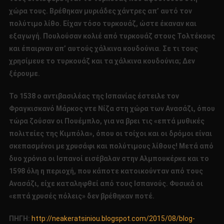
χώρα τους. Βρέθηκαν μυριάδες χάντρες απ’ αυτό τον
πολύτιμο λίθο. Είχαν τόσο τυρκουάζ, ώστε έκαναν και
εξαγωγή. Πουλούσαν κολιέ από τυρκουάζ στους Τολτέκους
και έπαιρναν απ’ αυτούς χάλκινα κουδούνια. Σε τι τους
χρησίμευε το τυρκουάζ και τα χάλκινα κουδούνια; Δεν
ξέρουμε.
Το 1538 ο αντιβασιλέας της Ισπανίας έστειλε τον
Φραγκισκανό Μάρκος ντε Νίζα στη χώρα των Ανασάζι, όπου
τώρα ζούσαν οι Πουέμπλο, για να βρει τις «επτά μυθικές
πολιτείες της Κιμπόλα», όπου οι τοίχοι και οι δρόμοι είναι
σκεπασμένοι με χρυσάφι και πολύτιμους λίθους! Μετά από
δυο χρόνια οι Ισπανοί εισέβαλαν στην Αλμπουκέρκε και το
1598 όλη η περιοχή, που κάποτε κατοικούνταν από τους
Ανασάζι, είχε καταληφθεί από τους Ισπανούς. Φυσικά οι
«επτά χρυσές πόλεις» δεν βρέθηκαν ποτέ.
ΠΗΓΗ:
http://neakeratsiniou.blogspot.com/2015/08/blog-