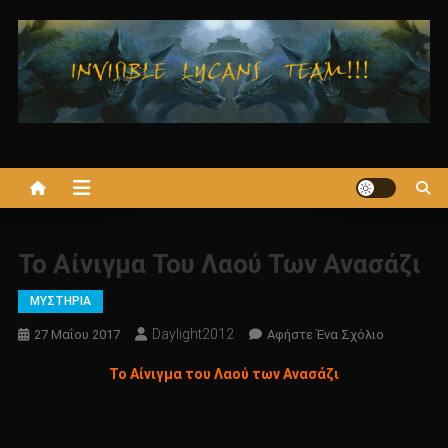
Μεταπηδήστε
στο
περιεχόμενο
Το Αίνιγμα Του Λαού Των Ανασάζι
ΜΥΣΤΗΡΙΑ
Daylight2012
Για
27 Μαΐου 2017
Αφήστε Ένα Σχόλιο
Το
Το Αίνιγμα του Λαού των Ανασάζι
Το
Αίνιγμα
Του