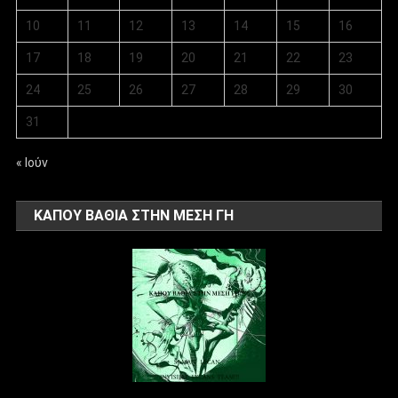
10
11
12
13
14
15
16
17
18
19
20
21
22
23
24
25
26
27
28
29
30
31
« Ιούν
ΚΑΠΟΥ ΒΑΘΙΑ ΣΤΗΝ ΜΕΣΗ ΓΗ