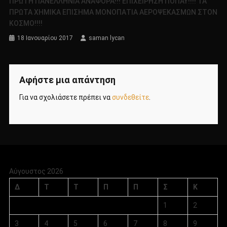
ΠΡΩΤΗ ΠΑΝΕΛΛΗΝΙΑ ΑΝΑΦΟΡΑ!!! ΕΠΙΧΕΙΡΗΣΗ ΠΟΠΑΥ!!!! ΤΑ
ΠΡΩΤΑ ΧΗΜΙΚΑ ΕΠΙΣΗΜΑ ΜΟΝΟΠΑΤΙΑ ΑΕΡΟΨΕΚΑΣΜΩΝ ΣΤΟΝ
ΚΟΣΜΟ!!!!
18 Ιανουαρίου 2017
saman lycan
Αφήστε μια απάντηση
Για να σχολιάσετε πρέπει να
συνδεθείτε
.
Αύγουστος 2026
Δ
Τ
Τ
Π
Π
Σ
Κ
1
2
3
4
5
6
7
8
9