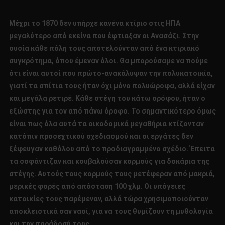
Μέχρι το 1870 δεν υπήρχε κανένα κτίριο στις ΗΠΑ
μεγαλύτερο από εκείνα που έφτιαξαν οι Ανασάζι. Στην
ουσία κάθε πόλη τους αποτελούνταν από ένα κτιριακό
συγκρότημα, όπου έμεναν όλοι. Θα μπορούσαμε να πούμε
ότι είναι αυτοί που πρώτο-ανακάλυψαν την πολυκατοικία,
γιατί τα σπίτια τους ήταν όχι μόνο πολυώροφα, αλλά είχαν
και μεγάλα ρετιρέ. Κάθε στέγη του κάτω ορόφου, ήταν ο
εξώστης για τον από πάνω όροφο. Το σημαντικότερο όμως
είναι πως όλα αυτά τα οικοδομικά μεγαθήρια κτίζονταν
κατόπιν προσεχτικού σχεδιασμού και οι εργάτες δεν
ξέφευγαν καθόλου από το προδιαγραμμένο σχέδιο. Έπειτα
τα σοφάντιζαν και κουβαλούσαν κορμούς για δοκάρια της
στέγης. Αυτούς τους κορμούς τους μετέφεραν από μακριά,
μερικές φορές από απόσταση 100 χλμ. Οι υπόγειες
κατοικίες τους παρέμεναν, αλλά τώρα χρησιμοποιούνταν
αποκλειστικά σαν ναοί, για να τους θυμίζουν τη μυθολογία
και την παράδοσή τους.