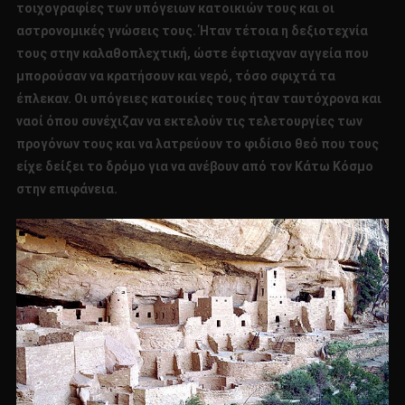
τοιχογραφίες των υπόγειων κατοικιών τους και οι
αστρονομικές γνώσεις τους. Ήταν τέτοια η δεξιοτεχνία
τους στην καλαθοπλεχτική, ώστε έφτιαχναν αγγεία που
μπορούσαν να κρατήσουν και νερό, τόσο σφιχτά τα
έπλεκαν. Οι υπόγειες κατοικίες τους ήταν ταυτόχρονα και
ναοί όπου συνέχιζαν να εκτελούν τις τελετουργίες των
προγόνων τους και να λατρεύουν το φιδίσιο θεό που τους
είχε δείξει το δρόμο για να ανέβουν από τον Κάτω Κόσμο
στην επιφάνεια.