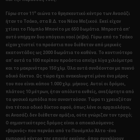
ο
Γύρω στον 11
αιώνα το θρησκευτικό κέντρο των Ανασάζι
ήταν το Τσάκο, στα Β.Δ. του Νέου Μεξικού. Εκεί είχαν
χτίσει το Πάμπλο Μπονίτο με 650 δωμάτια. Μπροστά απ’
αυτό υπήρχαν δυο υπόγειοι ναοί (κίβα). Γύρω από το Τσάκο
είχαν χτιστεί τα προάστια που διέθεταν από μερικές
εκατοντάδες ως 2000 δωμάτια το καθένα. Το κοντινότερο
απ’ αυτά τα 100 περίπου προάστια απείχε λίγα χιλιόμετρα
και το μακρινότερο 150 χλμ. Όλα αυτά συνδέονταν με πυκνό
οδικό δίκτυο. Ως τώρα έχει ανακαλυφτεί μόνο ένα μέρος
του που είναι κάπου 1.000 χλμ. μήκους. Αυτοί οι δρόμοι,
πλάτους 10 μέτρων, ήταν απόλυτα ευθείς, ανεξάρτητα από
τα φυσικά εμπόδια που συναντούσαν. Τώρα τι χρειαζόταν
ένα τέτοιο οδικό δίκτυο αφού, όπως λένε οι αρχαιολόγοι,
οι Ανασάζι δεν διέθεταν αμάξια, ούτε γνώριζαν τον τροχό;
Ο σημαντικότερος δρόμος είναι ο αποκαλούμενος
«βορινός» που περνάει από το Πουέμπλο Άλτο -ένα
εμπορικό κέντρο της εποχής εκείνης, όπου συγκλίνουν