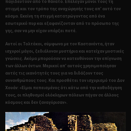
παγιδευτούν από το θάνατο. Επέλεγαν μόνοι τους τη
στιγμή και τον τρόπο της αναχώρησής τους απ’ αυτό τον
κόσμο. Εκείνη τη στιγμή κατατρώγοντας από ένα
εσωτερικό πυρ και εξαφανίζονταν από το πρόσωπο της
γης, σαν να μην είχαν υπάρξει ποτέ.
Αυτοί οι Τολτέκοι, σύμφωνα με τον Καστανέντα, ήταν
ισχυροί μάγοι, ξεδιάλυναν μυστήρια και κατείχαν μυστικές
γνώσεις. Ακόμα μπορούσαν να κατευθύνουν την επίγνωση
των άλλων όντων. Μερικοί απ’ αυτούς χρησιμοποίησαν
αυτές τις ικανότητές τους για να διδάξουν τους
συνανθρώπους τους. Και προσθέτει τον ισχυρισμό του Δον
Χουάν: «Είμαι πεπεισμένος ότι κάτω από την καθοδήγηση
τους, οι πληθυσμοί ολόκληρων πόλεων πήγαν σε άλλους
κόσμους και δεν ξαναγύρισαν».