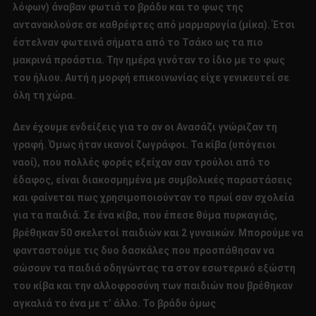
λόφων) άναβαν φωτιά το βράδυ και το φως της
αντανακλούσε σε καθρέφτες από μαρμαρυγία (μίκα). Έτσι
έστελναν φωτεινά σήματα από το Τσάκο ως τα πιο
μακρινά προάστια. Την ημέρα γινόταν το ίδιο με το φως
του ήλιου. Αυτή η μορφή επικοινωνίας είχε γενικευτεί σε
όλη τη χώρα.
Δεν έχουμε ενδείξεις για το αν οι Ανασάζι γνώριζαν τη
γραφή. Όμως ήταν ικανοί ζωγράφοι. Τα κίβα (υπόγειοι
ναοί), που πολλές φορές εξείχαν σαν τρούλοι από το
έδαφος, είναι διακοσμημένα με συμβολικές παραστάσεις
και φαίνεται πως χρησιμοποιούνταν το πρωί σαν σχολεία
για τα παιδιά. Σε ένα κίβα, που έπεσε θύμα πυρκαγιάς,
βρέθηκαν 50 σκελετοί παιδιών και 2 γυναικών. Μπορούμε να
φανταστούμε τις δυο δασκάλες που προσπάθησαν να
σώσουν τα παιδιά οδηγώντας τα στον εσωτερικό εξώστη
του κίβα και την αλλοφροσύνη των παιδιών που βρέθηκαν
αγκαλιά το ένα με τ’ άλλο. Το βράδυ όμως