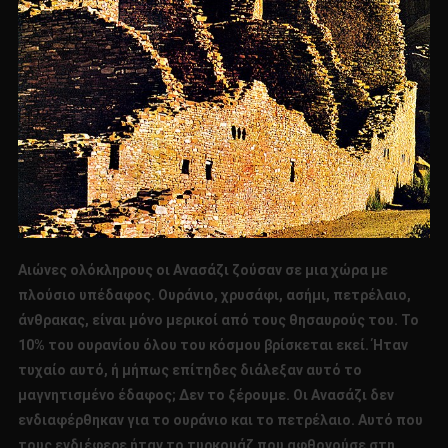
Αιώνες ολόκληρους οι Ανασάζι ζούσαν σε μια χώρα με
πλούσιο υπέδαφος. Ουράνιο, χρυσάφι, ασήμι, πετρέλαιο,
άνθρακας, είναι μόνο μερικοί από τους θησαυρούς του. Το
10% του ουρανίου όλου του κόσμου βρίσκεται εκεί. Ήταν
τυχαίο αυτό, ή μήπως επίτηδες διάλεξαν αυτό το
μαγνητισμένο έδαφος; Δεν το ξέρουμε. Οι Ανασάζι δεν
ενδιαφέρθηκαν για το ουράνιο και το πετρέλαιο. Αυτό που
τους ενδιέφερε ήταν το τυρκουάζ που αφθονούσε στη