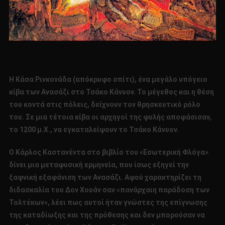
Η Κάσα Ρινκονάδα (απόκρυφο σπίτι), ένα μεγάλο υπόγειο
κίβα των Ανασάζι στο Τσάκο Κάνυον. Το μέγεθος και η θέση
του κοντά στις πόλεις, δείχνουν τον θρησκευτικό ρόλο
του. Σε μια τέτοια κίβα οι αρχηγοί της φυλής αποφάσισαν,
το 1200 μ.Χ., να εγκαταλείψουν το Τσάκο Κάνυον.
Ο Κάρλος Καστανέντα στο βιβλίο του «Εσωτερική Φλόγα»
δίνει μια μεταφυσική ερμηνεία, που ίσως εξηγεί την
ξαφνική εξαφάνιση των Ανασάζι. Αφού χαρακτηρίζει τη
διδασκαλία του Δον Χουάν σαν «πανάρχαιη παράδοση των
Τολτέκων», λέει πως αυτοί ήταν γνώστες της επίγνωσης
της καταδίωξης και της πρόθεσης και δεν μπορούσαν να