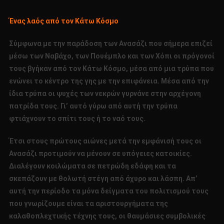
Ένας λαός από τον Κάτω Κόσμο
Σύμφωνα με την παράδοση των Ανασάζι που σήμερα επιζεί
μέσω των Ναβάχο, των Πουέμπλο και των Χόπι οι πρόγονοί
τους βγήκαν από τον Κάτω Κόσμο, μέσα από μια τρύπα που
ενώνει το κέντρο της γης με την επιφάνεια. Μέσα από την
ίδια τρύπα οι ψυχές των νεκρών γυρνάνε στην αρχέγονη
πατρίδα τους. Γι’ αυτό γύρω από αυτή την τρύπα
φτιάχνουν το σπίτι τους ή το ναό τους.
Έτσι στους πρώτους αιώνες μετά την εμφάνισή τους οι
Ανασάζι προτιμούν να μένουν σε υπόγειες κατοικίες.
Διαλέγουν κοιλώματα σε πετρώδη εδάφη και τα
σκεπάζουν με θολωτή στέγη από άχυρο και λάσπη. Απ’
αυτή την περίοδο τα μόνα δείγματα του πολιτισμού τους
που γνωρίζουμε είναι τα αριστουργήματα της
καλαθοπλεχτικής τέχνης τους, οι θαυμάσιες συμβολικές