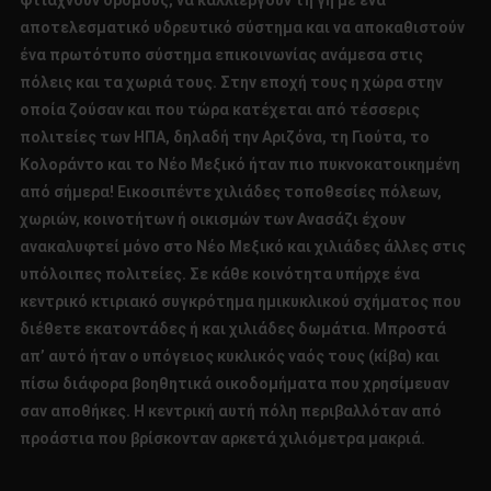
αποτελεσματικό υδρευτικό σύστημα και να αποκαθιστούν
ένα πρωτότυπο σύστημα επικοινωνίας ανάμεσα στις
πόλεις και τα χωριά τους. Στην εποχή τους η χώρα στην
οποία ζούσαν και που τώρα κατέχεται από τέσσερις
πολιτείες των ΗΠΑ, δηλαδή την Αριζόνα, τη Γιούτα, το
Κολοράντο και το Νέο Μεξικό ήταν πιο πυκνοκατοικημένη
από σήμερα! Εικοσιπέντε χιλιάδες τοποθεσίες πόλεων,
χωριών, κοινοτήτων ή οικισμών των Ανασάζι έχουν
ανακαλυφτεί μόνο στο Νέο Μεξικό και χιλιάδες άλλες στις
υπόλοιπες πολιτείες. Σε κάθε κοινότητα υπήρχε ένα
κεντρικό κτιριακό συγκρότημα ημικυκλικού σχήματος που
διέθετε εκατοντάδες ή και χιλιάδες δωμάτια. Μπροστά
απ’ αυτό ήταν ο υπόγειος κυκλικός ναός τους (κίβα) και
πίσω διάφορα βοηθητικά οικοδομήματα που χρησίμευαν
σαν αποθήκες. Η κεντρική αυτή πόλη περιβαλλόταν από
προάστια που βρίσκονταν αρκετά χιλιόμετρα μακριά.