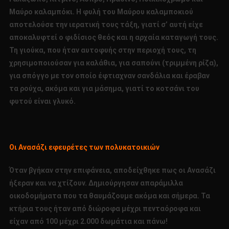
Μαύρο καλαμπόκι. Η φυλή του Μαύρου καλαμποκιού
αποτελούσε την ιερατική τους τάξη, γιατί σ’ αυτή είχε
αποκαλυφτεί ο φιδίσιος θεός και η αρχαία καταγωγή τους.
Τη γιούκα, που ήταν αυτοφυής στην περιοχή τους, τη
χρησιμοποιούσαν για καλάθια, για σαπούνι (τριμμένη ρίζα),
για σπόγγο με τον οποίο έφτιαχναν σανδάλια και έραβαν
τα ρούχα, ακόμα και για μάσημα, γιατί το κοτσάνι του
φυτού είναι γλυκό.
Οι Ανασάζι εφευρέτες των πολυκατοικιών
Όταν βγήκαν στην επιφάνεια, αποδείχθηκε πως οι Ανασάζι
ήξεραν και να χτίζουν. Δημιούργησαν απαράμιλλα
οικοδομήματα που τα θαυμάζουμε ακόμα και σήμερα. Τα
κτήρια τους ήταν από διώροφα μέχρι πενταόροφα και
είχαν από 100 μέχρι 2.000 δωμάτια και πάνω!