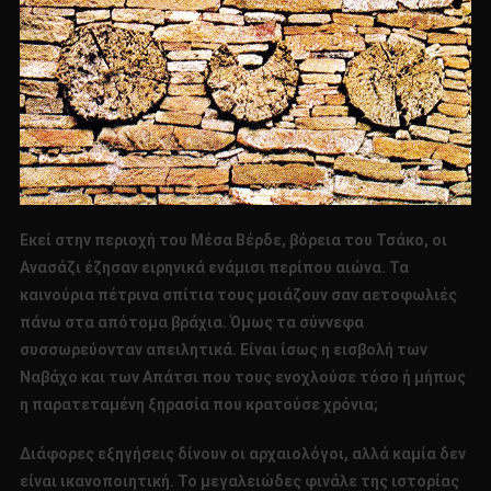
Εκεί στην περιοχή του Μέσα Βέρδε, βόρεια του Τσάκο, οι
Ανασάζι έζησαν ειρηνικά ενάμισι περίπου αιώνα. Τα
καινούρια πέτρινα σπίτια τους μοιάζουν σαν αετοφωλιές
πάνω στα απότομα βράχια. Όμως τα σύννεφα
συσσωρεύονταν απειλητικά. Είναι ίσως η εισβολή των
Ναβάχο και των Απάτσι που τους ενοχλούσε τόσο ή μήπως
η παρατεταμένη ξηρασία που κρατούσε χρόνια;
Διάφορες εξηγήσεις δίνουν οι αρχαιολόγοι, αλλά καμία δεν
είναι ικανοποιητική. Το μεγαλειώδες φινάλε της ιστορίας