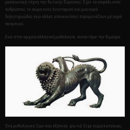
μεσαιωνική τέχνη της δυτικής Ευρώπης. Έχει το κεφάλι ενός
ανθρώπου, το σώμα ενός λιονταριού και μια ουρά
δηλητηριώδες ενώ άλλες απεικονίσεις παρομοιάζουν με ουρά
σκορπιού.
Ενώ στην αρχαία ελληνική μυθολογία συναντάμε την Χιμαίρα.
Ένα μυθολογικό ζώο που εξέπνεε φωτιά. Είχε σώμα κατσίκας,