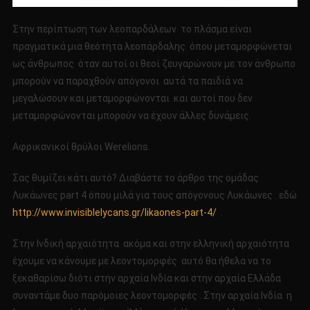
Στην περίπτωση των λεοπαρδάλεων το πλάσμα είναι
πραγματικά μια θεότητα λεοπάρδαλης όπου μεταμορφώνεται
ως άνθρωπος όταν αυτοί οι θεοί ζευγαρώνουν με τον άνθρωπο
μπορούν να παραχθούν απόγονοι αυτά τα παιδιά να
μεγαλώσουν και μεταμορφώνονται και αυτοί που δεν
μεταμορφώνονται μπορούν να έχουν άλλες δυνάμεις.
Αφρικανικοί θρύλοι Werelions.
Σας θυμίζει κάτι αυτό? Διαβάστε το άρθρο της ομάδας
Λυκάωνες part 4 όπου μιλά για τους απόγονους Λυκάωνες . εδώ
http://www.invisiblelycans.gr/likaones-part-4/
.
Στην Ινδική αρχαιότητα ακόμα και στην ελληνική αρχαιότητα
έχουμε να κάνουμε με λεοντομορφές αυτό θα ήθελα να το
ξεκαθαρίσω διότι στην αρχαία Ινδία και στην αρχαία Ελλάδα
συναντάμε δυο παρόμοιες λεοντομορφές . Στην αρχαία Ινδία η