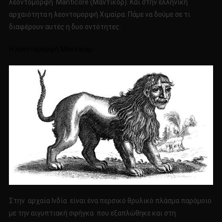
λεοντομορφή Manticore (Μάντικορ). Και στην ελληνική
αρχαιότητα η λεοντομορφή Χιμαίρα. Πάμε να δούμε σε τι
διαφέρουν αυτές η δυο οντότητες.
Η λεοντομορφή Μάντικορ.
Στην αρχαία Ινδία είναι ένα περσικό θρυλικό πλάσμα παρόμοιο
με την αιγυπτιακή σφήγκα που εξαπλώθηκε και στη