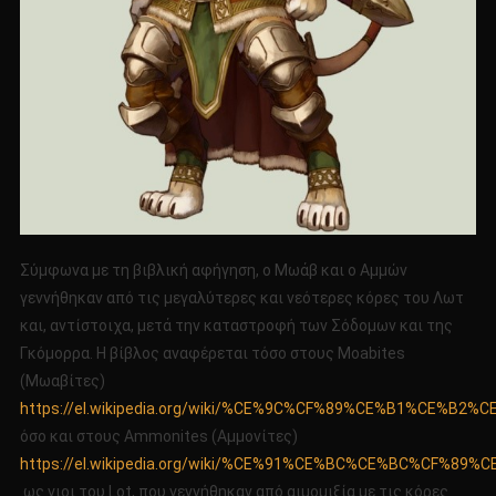
Σύμφωνα με τη βιβλική αφήγηση, ο Μωάβ και ο Αμμών
γεννήθηκαν από τις μεγαλύτερες και νεότερες κόρες του Λωτ
και, αντίστοιχα, μετά την καταστροφή των Σόδομων και της
Γκόμορρα. Η βίβλος αναφέρεται τόσο στους Moabites
(Μωαβίτες)
https://el.wikipedia.org/wiki/%CE%9C%CF%89%CE%B1%CE%B
όσο και στους Ammonites (Αμμονίτες)
https://el.wikipedia.org/wiki/%CE%91%CE%BC%CE%BC%CF
ως γιοι του Lot, που γεννήθηκαν από αιμομιξία με τις κόρες