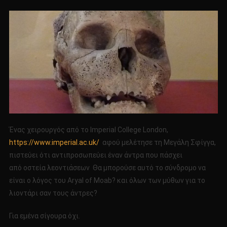
Ένας χειρουργός από το Imperial College London,
https://www.imperial.ac.uk/
αφού μελέτησε τη Μεγάλη Σφίγγα,
πιστεύει ότι αντιπροσωπεύει έναν άντρα που πάσχει
από οστεία λεοντιάσεων Θα μπορούσε αυτό το σύνδρομο να
είναι ο λόγος του Aryal of Moab? και όλων των μύθων για το
λιοντάρι σαν τους άντρες?
Για εμένα σίγουρα όχι.