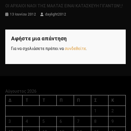
ΟΙ ΑΡΧΑΙΟΙ ΝΑΟΙ ΤΗΣ ΜΑΛΤΑΣ ΕΙΝΑΙ ΚΑΤΑΣΚΕΥΗ ΓΙΓΑΝΤΩΝ!;!
13 Ιουνίου 2012
daylight2012
Αφήστε μια απάντηση
Για να σχολιάσετε πρέπει να
συνδεθείτε
.
Αύγουστος 2026
Δ
Τ
Τ
Π
Π
Σ
Κ
1
2
3
4
5
6
7
8
9