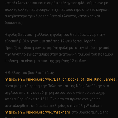
κεφάλι λιονταριού και η ουρά κατέληγε σε φίδι, σύμφωνα με
πολλές άλλες περιγραφές είχε περισσότερα από ένα κεφάλι
συνηθέστερα τρικέφαλος (κεφάλι λέοντα, κατσίκας και
δράκοντα).
Η φυλή Gadytes η αλλιώς η φυλή του Gad σύμφωνα με την
εβραϊκή βίβλο ήταν μια από της 12 φυλές του Ισραήλ.
Προσέξτε τώρα η συγκεκριμένη φυλή μετά την έξοδο της από
την Αίγυπτο εγκαστάθηκε στην ανατολική πλευρά του ποταμού
Ιορδάνη και είναι μια από της χαμένες 12 φυλές.
Η Βίβλος του βασιλιά Τζέιμς
https://en.wikipedia.org/wiki/List_of_books_of_the_King_James_
είναι μια μετάφραση της Παλαιάς και της Νέας Διαθήκης στα
αγγλικά υπό την καθοδήγηση αυτού του αγγλικού μονάρχη.
Απελευθερώθηκε το 1611. Ένα από τα πρώτα αντίγραφα
ανακαλύφθηκε από ιερέα εκκλησίας στην πόλη Wrexham,
https://en.wikipedia.org/wiki/Wrexham
στο βόρειο τμήμα της