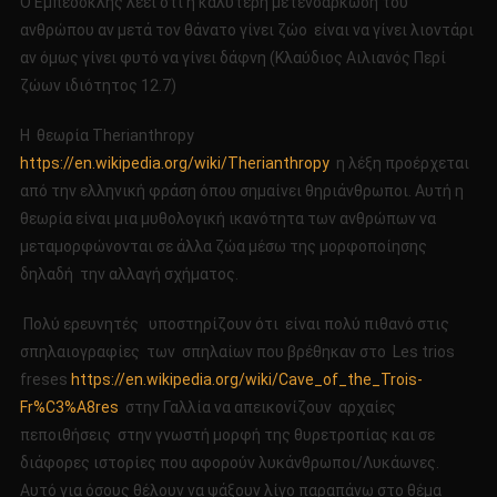
Ο Εμπεδοκλής λέει ότι η καλύτερη μετενσάρκωση του
PART
ανθρώπου αν μετά τον θάνατο γίνει ζώο είναι να γίνει λιοντάρι
2
αν όμως γίνει φυτό να γίνει δάφνη (Κλαύδιος Αιλιανός Περί
ζώων ιδιότητος 12.7)
Η θεωρία Therianthropy
https://en.wikipedia.org/wiki/Therianthropy
η λέξη προέρχεται
από την ελληνική φράση όπου σημαίνει θηριάνθρωποι. Αυτή η
θεωρία είναι μια μυθολογική ικανότητα των ανθρώπων να
μεταμορφώνονται σε άλλα ζώα μέσω της μορφοποίησης
δηλαδή την αλλαγή σχήματος.
Πολύ ερευνητές υποστηρίζουν ότι είναι πολύ πιθανό στις
σπηλαιογραφίες των σπηλαίων που βρέθηκαν στο Les trios
freses
https://en.wikipedia.org/wiki/Cave_of_the_Trois-
Fr%C3%A8res
στην Γαλλία να απεικονίζουν αρχαίες
πεποιθήσεις στην γνωστή μορφή της θυρετροπίας και σε
διάφορες ιστορίες που αφορούν λυκάνθρωποι/Λυκάωνες.
Αυτό για όσους θέλουν να ψάξουν λίγο παραπάνω στο θέμα