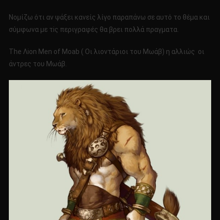
Νομίζω ότι αν ψάξει κανείς λίγο παραπάνω σε αυτό το θέμα και
σύμφωνα με τiς περιγραφές θα βρει πολλά πραγματα.
Τhe Λion Μen of Μoab ( Οι λιοντάριοι του Μωάβ) η αλλιώς οι
άντρες του Μωάβ.