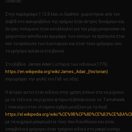
Ουαλίας.
Στην παράγραφο 1 12.8 λέει οι Gadites χωρίστηκαν από τον
Δαβίδ στο αγκυροβόλιο της ερήμου ήταν άντρες δυνάμεων και
άντρες πολεμικοί ήταν κατάλληλοί για την μάχη μπορούσαν να
χειριστούν ασπίδα και αγκράφα των οποίων τα πρόσωπα ήταν
σαν τα πρόσωπα των λιονταριών και ήταν τόσο γρήγοροι όσο
τα γρήγορα αυλάκια στα βουνά.
Στο βιβλίο James Adeir { ιστορία των ινδιανων,1775}
https://en.wikipedia.org/wiki/James_Adair_(historian)
περιγράφει την φυλή του Γαδ ως εξής.
Η άντρες αυτοί ήταν ειδικοί στην χρήση όπλων στο να ρίχνουν
με το τόξο και να ρίχνουν φτερωτά βελάκια και το Τomahawk
( τσεκούρι) στον ιπτάμενο εχθρό μοιάζουν με τα Λυγξ
https://el.wikipedia.org/wiki/%CE%9B%CF%8D%CE%B3%CE%BA%
με τα αιχμηρά μαύρα μάτια τους που διεισδύουν και είναι
υπερβολικά γρήγοροι όταν τρέχουν ειδικά στο μακρύ κυνήγι.