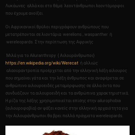
Λυκάωνες αλλά και στο θέμα λεοντάνθρωποι λεοντόμορφοι
που έχουμε ανοίξει.
Οι Αφρικανικοί θρύλοι περιγράφουν ανθρώπους που
μετατρέπονται σε λιοντάρια werelions , waspanther ή
wereleopards. Στην περίπτωση της Αφρικής
Μιλά για το Ailuranthropy { Αιλουράνθρωποι}
https://en.wikipedia.org/wiki/Werecat
ή αλλιώς
αλαουραντροπία προέρχεται από την ελληνική λέξη αίλουρος
που σημαίνει γάτα και την λέξη άνθρωπος και αναφέρεται σε
ανθρώπινο αιλουροειδές μεταμόρφωσης σε άλλα όντα που
συνδυάζουν τα αιλουροειδή και τα ανθρώπινα χαρακτηριστικά.
Η ρίζα της λέξης χρησιμοποιείται επίσης στην ailurophobia
{αιλουροφοβία} αν ψάξει κανείς στην ελληνική αρχαιότητα για
την Αιλουράνθρωποι θα βρει πολλά πράγματα wereleopards.