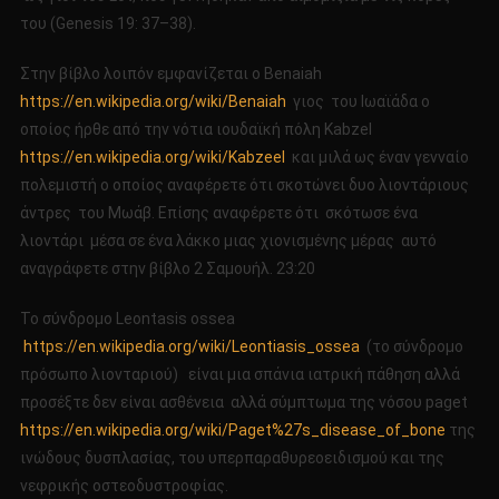
του (Genesis 19: 37–38).
Στην βίβλο λοιπόν εμφανίζεται ο Benaiah
https://en.wikipedia.org/wiki/Benaiah
γιος του Ιωαϊάδα ο
οποίος ήρθε από την νότια ιουδαϊκή πόλη Kabzel
https://en.wikipedia.org/wiki/Kabzeel
και μιλά ως έναν γενναίο
πολεμιστή ο οποίος αναφέρετε ότι σκοτώνει δυο λιοντάριους
άντρες του Μωάβ. Επίσης αναφέρετε ότι σκότωσε ένα
λιοντάρι μέσα σε ένα λάκκο μιας χιονισμένης μέρας αυτό
αναγράφετε στην βίβλο 2 Σαμουήλ. 23:20
Το σύνδρομο Leontasis ossea
https://en.wikipedia.org/wiki/Leontiasis_ossea
(το σύνδρομο
πρόσωπο λιονταριού) είναι μια σπάνια ιατρική πάθηση αλλά
προσέξτε δεν είναι ασθένεια αλλά σύμπτωμα της νόσου paget
https://en.wikipedia.org/wiki/Paget%27s_disease_of_bone
της
ινώδους δυσπλασίας, του υπερπαραθυρεοειδισμού και της
νεφρικής οστεοδυστροφίας.