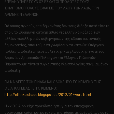
ΕΠΕΙΔΗ ΥΠΗΡΕΤΟΥΝ ΩΣ ΕΣΧΑΤΟΙ ΠΡΟΔΟΤΕΣ ΤΟΥΣ
ΣΗΜΙΤΟΜΟΓΓΟΛΟΥΣ ΣΦΑΓΕΙΣ ΤΟΥ ΛΑΟΥ ΤΩΝ ΛΑΩΝ, ΤΩΝ
ΑΡΜΕΝΙΩΝ ΕΛΛΗΝΩΝ.
Γιά όσους αγνοούν, επειδή κανένας δεν τους δίδαξε ποτέ τίποτε
στο υπό ισραηλινή κατοχή άθλιο νεοελληνικό κράτος των
αθλίων νεοελληνικών κυβερνήσεων της εβραιοτεκτονικής
δημοκρατίας, απαιτούμε να γνωρίσουν τα κάτωθι: Υπάρχουν
πολλές αποδείξεις περί φυλετικής και γλωσσικής ενότητος
Αρμενίων Αριμασπών Πελασγών και Ελλήνων Πελασγών.
Παραθέτουμε πίνακα συγκριτικής γλωσσολογίας σαν μία μόνον
απόδειξη.
ΓΙΑ ΝΑ ΔΕΙΤΕ ΤΟΝ ΠΙΝΑΚΑ ΚΑΙ ΟΛΟΚΛΗΡΟ ΤΟ ΚΕΙΜΕΝΟ ΤΗΣ
Ο.Ε.Α. ΚΑΤΕΒΑΣΤΕ ΤΟ ΚΕΙΜΕΝΟ:
http://ellhnkaichaos.blogspot.de/2012/01/word.html
Η << Ο.Ε.Α. >> είχε προειδοποιήσει για την επερχόμενη
οικονομική κρίση και κατάντια της χώρας με άρθρα όπως αυτό: