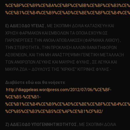
%CE%BF%CE%B9%CE%BA%CE%BF%CE%BB%CE%BF%CE%B3%CE%
%CE%B1%CE%B4%CE%B9%CE%AD%CE%BE%CE%BF%CE%B4%CE%
Ε) ΑΔΙΕΞΟΔΟ ΥΓΕΙΑΣ
, ΜΕ ΣΚΟΠΙΜΗ ΔΟΛΙΑ ΚΑΤΑΣΚΕΥΗ ΚΑΙ
ΧΡΗΣΗ ΦΑΡΜΑΚΩΝ ΚΑΙ ΕΜΒΟΛΙΩΝ ΤΑ ΟΠΟΙΑ ΕΧΟΥΝ ΩΣ
ΠΑΡΕΝΕΡΓΕΙΕΣ ΤΗΝ ΑΝΟΙΑ/ΑΠΟΒΛΑΚΩΣΗ (ΦΑΡΜΑΚΑ ΛΙΘΙΟΥ) ,
ΤΗΝ ΣΤΕΙΡΟΤΗΤΑ , ΤΗΝ ΠΡΟΚΛΗΣΗ ΑΛΛΩΝ ΘΑΝΑΤΗΦΟΡΩΝ
ΑΣΘΕΝΕΙΩΝ , ΚΑΙ ΤΗΝ ΜΗ ΑΝΑΣΤΡΕΨΙΜΗ ΓΕΝΕΤΙΚΗ ΜΕΤΑΛΛΑΞΗ
ΤΩΝ ΑΝΘΡΩΠΩΝ ΛΕΥΚΗΣ ΚΑΙ ΜΑΥΡΗΣ ΦΥΛΗΣ , ΣΕ ΛΕΥΚΑ ΚΑΙ
ΜΑΥΡΑ ΖΩΑ – ΔΟΥΛΟΥΣ ΤΗΣ “ΚΙΡΚΗΣ” ΚΙΤΡΙΝΗΣ ΦΥΛΗΣ.-
Διαβάστε εδώ και θα νοήσετε
:
http://diaggeleas.wordpress.com/2012/07/06/%CE%BF-
%CE%B5-%CE%B1-
%CE%B1%CE%B4%CE%B9%CE%AD%CE%BE%CE%BF%CE%B4%CE%
%CF%85%CE%B3%CE%B5%CE%AF%CE%B1%CF%82/
Ζ) ΑΔΙΕΞΟΔΟ ΥΠΟΓΕΝΝΗΤΙΚΟΤΗΤΟΣ
, ΜΕ ΣΚΟΠΙΜΗ ΔΟΛΙΑ