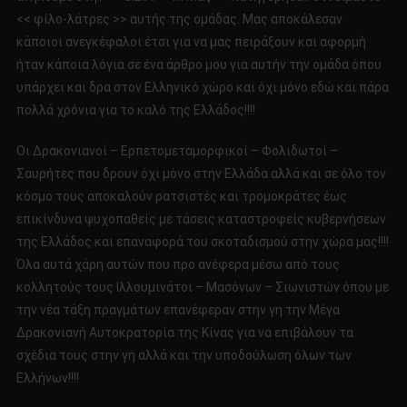
<< φίλο-λάτρες >> αυτής της ομάδας. Μας αποκάλεσαν
κάποιοι ανεγκέφαλοι έτσι για να μας πειράξουν και αφορμή
ήταν κάποια λόγια σε ένα άρθρο μου για αυτήν την ομάδα όπου
υπάρχει και δρα στον Ελληνικό χώρο και όχι μόνο εδώ και πάρα
πολλά χρόνια για το καλό της Ελλάδος!!!!
Οι Δρακονιανοί – Ερπετομεταμορφικοί – Φολιδωτοί –
Σαυρήτες που δρουν όχι μόνο στην Ελλάδα αλλά και σε όλο τον
κόσμο τους αποκαλούν ρατσιστές και τρομοκράτες έως
επικίνδυνα ψυχοπαθείς με τάσεις καταστροφείς κυβερνήσεων
της Ελλάδος και επαναφορά του σκοταδισμού στην χώρα μας!!!!
Όλα αυτά χάρη αυτών που προ ανέφερα μέσω από τους
κολλητούς τους Ιλλουμινάτοι – Μασόνων – Σιωνιστών όπου με
την νέα τάξη πραγμάτων επανέφεραν στην γη την Μέγα
Δρακονιανή Αυτοκρατορία της Κίνας για να επιβάλουν τα
σχέδια τους στην γη αλλά και την υποδούλωση όλων των
Ελλήνων!!!!