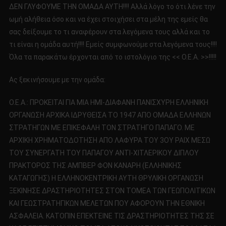
ΔΕΝ ΓΛΥΦΟΥΜΕ ΤΗΝ ΟΜΑΔΑ ΑΥΤΗ!!!! Αλλά λόγο το ότι λένε την
ωμή αλήθεια όσο και να έχει στοιχήσει στα μέλη της εμείς θα
σας δείξουμε το τι αναφέρουν στα λεγόμενα τους αλλά και το
τι είναι η ομάδα αυτή!!!! Εμείς συμφωνούμε στα λεγόμενα τους!!!!
Όλα τα παρακάτω έρχονται από το ιστολόγιο της << Ο.Ε.Α. >>!!!!!
Ας ξεκινήσουμε με την ομάδα:
Ο.Ε.Α.: ΠΡΟΚΕΙΤΑΙ ΓΙΑ ΜΙΑ ΗΜΙ-ΔΙΑΦΑΝΗ ΠΑΝΙΣΧΥΡΗ ΕΛΛΗΝΙΚΗ
ΟΡΓΑΝΩΣΗ ΑΡΧΙΚΑ ΙΔΡΥΘΕΙΣΑ ΤΟ 1947 ΑΠΟ ΟΜΑΔΑ ΕΛΛΗΝΩΝ
ΣΤΡΑΤΗΓΩΝ ΜΕ ΕΠΙΚΕΦΑΛΗ ΤΟΝ ΣΤΡΑΤΗΓΟ ΠΑΠΑΓΟ. ΜΕ
ΑΡΧΙΚΗ ΧΡΗΜΑΤΟΔΟΤΗΣΗ ΑΠΟ ΛΑΦΥΡΑ ΤΟΥ 3ΟΥ ΡΑΙΧ ΜΕΣΩ
ΤΟΥ ΣΥΝΕΡΓΑΤΗ ΤΟΥ ΠΑΠΑΓΟΥ ΑΝΤΙ-ΧΙΤΛΕΡΙΚΟΥ ΔΙΠΛΟΥ
ΠΡΑΚΤΟΡΟΣ ΤΗΣ ΑΜΠΒΕΡ ΦΟΝ ΚΑΝΑΡΗ (ΕΛΛΗΝΙΚΗΣ
ΚΑΤΑΓΩΓΗΣ) Η ΕΛΛΗΝΟΚΕΝΤΡΙΚΗ ΑΥΤΗ ΘΡΥΛΙΚΗ ΟΡΓΑΝΩΣΗ
ΞΕΚΙΝΗΣΕ ΔΡΑΣΤΗΡΙΟΤΗΤΕΣ ΣΤΟΝ ΤΟΜΕΑ ΤΩΝ ΓΕΩΠΟΛΙΤΙΚΩΝ
ΚΑΙ ΓΕΩΣΤΡΑΤΗΓΙΚΩΝ ΜΕΛΕΤΩΝ ΠΟΥ ΑΦΟΡΟΥΝ ΤΗΝ ΕΘΝΙΚΗ
ΑΣΦΑΛΕΙΑ. ΚΑΤΟΠΙΝ ΕΠΕΚΤΕΙΝΕ ΤΙΣ ΔΡΑΣΤΗΡΙΟΤΗΤΕΣ ΤΗΣ ΣΕ