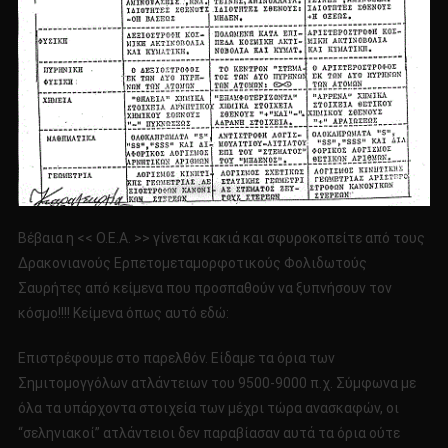
Βέβαια η << Ο.Ε.Α. >> γίνεται κακιά και σφυροκοπείτε από τους
Δρακονιανούς Ερπετομεταμορφοτικούς Φολιδωτούς
Σαυρήτες από κείμενα που προσπαθούν να ξυπνήσουν τον
κόσμο!!!! Κείμενα όπως αυτό εδώ:
Επιστρέφουμε στο παρελθόν. Είδαμε τα όρια των
Σημιτομογγόλων ατλάντειων του 9500-9000 π.χ. Σύμφωνα με
όλα τα υπάρχοντα στοιχεία των μέχρι τώρα ανασκαφών, οι
“σεληνιακοί” ατλάντειοι δεν παραβίασαν αυτά τα όρια ούτε