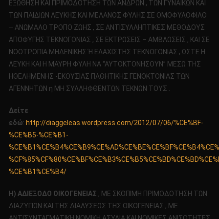
ΕΞΩΘΗΣΗ ΚΑΙ ΠΡΙΜΟΔΟΤΗΣΗ ΤΩΝ ΑΝΔΡΩΝ , ΤΩΝ ΓΥΝΑΙΚΩΝ ΚΑΙ
ΤΩΝ ΠΑΙΔΙΩΝ ΛΕΥΚΗΣ ΚΑΙ ΜΕΛΑΝΟΣ ΦΥΛΗΣ ΣΕ ΟΜΟΦΥΛΟΦΙΛΟ
– ΑΝΩΜΑΛΟ ΤΡΟΠΟ ΖΩΗΣ , ΣΕ ΑΝΤΙΣΥΛΛΗΠΤΙΚΕΣ ΜΕΘΟΔΟΥΣ
ΑΠΟΦΥΓΗΣ ΤΕΚΝΟΓΟΝΙΑΣ , ΣΕ ΕΚΤΡΩΣΕΙΣ – ΑΜΒΛΩΣΕΙΣ , ΚΑΙ ΣΕ
ΝΟΟΤΡΟΠΙΑ ΜΗΔΕΝΙΚΗΣ Ή ΕΛΑΧΙΣΤΗΣ ΤΕΚΝΟΓΟΝΙΑΣ , ΩΣΤΕ Η
ΛΕΥΚΗ ΚΑΙ Η ΜΑΥΡΗ ΦΥΛΗ ΝΑ “ΑΥΤΟΚΤΟΝΗΣΟΥΝ” ΜΕΣΩ ΤΗΣ
ΗΘΕΛΗΜΕΝΗΣ -ΕΚΟΥΣΙΑΣ ΠΑΘΗΤΙΚΗΣ ΓΕΝΟΚΤΟΝΙΑΣ ΤΩΝ
ΑΓΕΝΝΗΤΩΝ η ΜΗ ΣΥΛΛΗΦΘΕΝΤΩΝ ΤΕΚΝΩΝ ΤΟΥΣ .
Δείτε
εδώ
:
http://diaggeleas.wordpress.com/2012/07/06/%CE%BF-
%CE%B5-%CE%B1-
%CE%B1%CE%B4%CE%B9%CE%AD%CE%BE%CE%BF%CE%B4%CE%
%CF%85%CF%80%CE%BF%CE%B3%CE%B5%CE%BD%CE%BD%CE%
%CE%B1%CE%B4/
Η) ΑΔΙΕΞΟΔΟ ΟΙΚΟΓΕΝΕΙΑΣ
, ΜΕ ΣΚΟΠΙΜΗ ΠΡΙΜΟΔΟΤΗΣΗ ΤΩΝ
ΔΙΑΖΥΓΙΩΝ ΚΑΙ ΤΗΣ ΔΙΑΛΥΣΕΩΣ ΤΗΣ ΟΙΚΟΓΕΝΕΙΑΣ , ΜΕ
ΑΝΤΙΣΥΝΤΑΓΜΑΤΙΚΗ ΝΟΜΙΚΗ ΑΣΥΛΙΑ ΚΑΙ ΝΟΜΙΚΕΣ ΑΝΙΣΟΤΗΤΕΣ