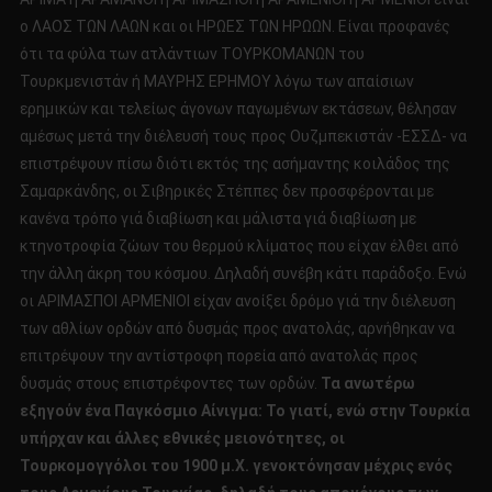
ο ΛΑΟΣ ΤΩΝ ΛΑΩΝ και οι ΗΡΩΕΣ ΤΩΝ ΗΡΩΩΝ. Είναι προφανές
ότι τα φύλα των ατλάντιων ΤΟΥΡΚΟΜΑΝΩΝ του
Τουρκμενιστάν ή ΜΑΥΡΗΣ ΕΡΗΜΟΥ λόγω των απαίσιων
ερημικών και τελείως άγονων παγωμένων εκτάσεων, θέλησαν
αμέσως μετά την διέλευσή τους προς Ουζμπεκιστάν -ΕΣΣΔ- να
επιστρέψουν πίσω διότι εκτός της ασήμαντης κοιλάδος της
Σαμαρκάνδης, οι Σιβηρικές Στέππες δεν προσφέρονται με
κανένα τρόπο γιά διαβίωση και μάλιστα γιά διαβίωση με
κτηνοτροφία ζώων του θερμού κλίματος που είχαν έλθει από
την άλλη άκρη του κόσμου. Δηλαδή συνέβη κάτι παράδοξο. Ενώ
οι ΑΡΙΜΑΣΠΟΙ ΑΡΜΕΝΙΟΙ είχαν ανοίξει δρόμο γιά την διέλευση
των αθλίων ορδών από δυσμάς προς ανατολάς, αρνήθηκαν να
επιτρέψουν την αντίστροφη πορεία από ανατολάς προς
δυσμάς στους επιστρέφοντες των ορδών.
Τα ανωτέρω
εξηγούν ένα Παγκόσμιο Αίνιγμα:
Το γιατί, ενώ στην Τουρκία
υπήρχαν και άλλες εθνικές μειονότητες, οι
Τουρκομογγόλοι του 1900 μ.Χ. γενοκτόνησαν μέχρις ενός