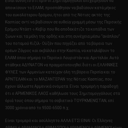
Είναι ευνόητο ότι πριν οι Σημιτομογγόλοι επιχειρήσουν να
αποικίσουν το ΕΛΑΜ, προσπάθησαν να βαδίσουν κατά μήκος
του ευκολότερου δρόμου, ήτοι από τις Νότιες ακτές της
Κασπίας αντί να βαδίσουν σε ευθεία γραμμή μέσω της Περσικής
Ερήμου Ντάστ-ι-Κεβίρ που θα αποδεκάτιζε τα κοπάδια των
ζώων και τα μέλη της ορδής και στη συνέχεια μέσω “ανάπλου”
του ποταμού Κιζίλ- Ούζέν που πηγάζει από τα βόρεια των
ορέων Ζάγρος και εκβάλλει στην Κασπία, να καταλάβουν το
ΕΛΑΜ όπου σήμερα το Περσικό Λουριστάν και Αρντελάν. Αυτό
στάθηκε ΑΔΥΝΑΤΟΝ να πραγματοποιηθεί διότι οι ΕΛΛΗΝΙΚΕΣ
ΦΥΛΕΣ των Αρμενίων κατείχαν όλη τη βόρειο Περσία και το
ΑΡΝΤΕΛΑΝ και το ΜΑΖΑΝΤΕΡΑΝ της Νότιας Κασπίας, που
έχουν άλλωστε Αρμενικά ονόματα. Είναι τρομερή η παραδοχή
ότι ο ΑΡΜΕΝΙΚΟΣ ΛΑΟΣ καθήλωσε τους Σημιτομογγόλους στα
όριά τους όπου σήμερα το σοβιετικό ΤΟΥΡΚΜΕΝΙΣΤΑΝ, επί
3000 χρόνια από το 9500-6500 π.χ.
Είναι τρομερό και ασύλληπτο ΑΛΛΑ ΕΤΣΙ ΕΙΝΑΙ. Οι Έλληνες
ΑΡΙΜΑ ή ΑΡΑΜΑΝΟΙ ή ΑΡΙΜΑΣΠΟΙ ή ΑΡΑΜΕΝΙΟΙ ή ΑΡΜΕΝΙΟΙ είναι