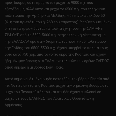
προς δυσμάς ούτε προς νότον μέχρι το 9000 π.χ. που
εξετάζουμε, αλλά ούτε και μέχρι το 6500 π.χ. του ελληνικού
πολιτισμού της Αμίδης και Μελίδης. -ίδε πίνακα σελίδος 50
(61η του πρωτότυπου ή ΙΑ68 του παρόντος). Υποθέτουμε μόνον
ότι γιά να εμφανίζονται τα πρώτα ίχνη τους της ΣΑΜ-ΑΡ ή
ΣΙΜ-ΟΥΡ από το 5500-5000 π.χ. στην ελληνική Μεσοποταμία
της ΕΛΛΑΣ-ΑΡ, άρα στην διάρκεια του ελληνικού πολιτισμού
της Ερίδης του 6500-5500 π.χ., έχουν υπερβεί τα παλαιά τους
όρια κατά 750 χλμ. από το νότιο άκρο της Κασπίας και έχουν
ήδη μόνιμες βάσεις στο ΕΛΑΜ ανατολικώς των ορέων ΖΑΓΡΟΣ
όπου σήμερα ή μεθόριος Ιράν –Ιράκ.
Αυτό σημαίνει ότι έχουν ήδη καταλάβει την βόρεια Περσία από
τις Νότιες ακτές της Κασπίας μέχρι την σημερινή Βασόρα στο
μυχό του Περσικού κόλπου και ότι ήδη έχουν εμπλακεί σε
μάχες με τους ΕΛΛΗΝΕΣ των Αρμενικών Οροπεδίων ή
Αρμένιους.