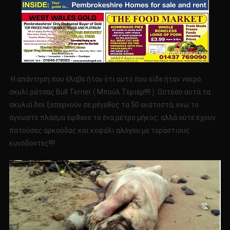
Η απάντηση που έλαβε ήταν ότι αυτό που είδε ήταν νεκρό
σκυλί ράτσας Bull Terrier ( Μπούλ Τεριέρ!!!! ). Ωστόσο αυτά τα
σκυλιά δεν ξεπερνούν σε μέγεθος τα 50 εκατοστά, ενώ το
άγνωστο πλάσμα έφθανε το ένα μέτρο μήκος, αλλά ούτε έχουν
πατούσες αρκούδας και κεφάλι αλόγου με τεράστιους
κυνόδοντες!!!!