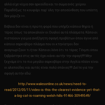
αλλά είχε νύχια σαν αρκούδα και το σώμα ενός χοίρου.
Παραδόξως το κουφάρι παρ’ όλη την αποσύνθεση που υπέστη
δεν μύριζε >>.
Βέβαια δεν είναι η πρώτη φορά που υπήρξε κάποιο θηρίο ή
τέρας όπως τα αποκαλούν οι Ουαλοί αυτά πλάσματα. Κάποιοι
πιστεύουν για μια ανεξήγητη σφαγή προβάτων όπου έγινε από
κάποιο σαρκοβόρο πλάσμα που οι κτηνίατροι δεν
αναγνωρίζουν τι ήταν. Κάποιοι λένε ότι το τέρας Τένμπι όπου
ξεβράστηκε στις ακτές έχει κάνει αυτήν την σφαγή!!!! Μην
ξεχνάμε ότι το πιο μεγάλο σαρκοβόρο στην Αγγλία πλέον είναι
οι αλεπούδες και αυτές είναι πολύ σπάνιες!!!! Δείτε για την
σφαγή αυτήν εδώ:
http://www.walesonline.co.uk/news/need-to-
read/2012/05/11/video-is-this-the-clearest-evidence-yet-that-
a-big-cat-is-roaming-welsh-hills-91466-30949549/