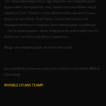
Τον τελευταίο καιρό όπως έχει δηλώσει και ο Saman Lycan
έχουν κάνει την εμφάνιση τους πολλά τέτοιου είδους νεκρά
παράξενα ζώα. Τελικά τι είναι; Κάποιο είδος άγνωστο ζώων;
Έρχονται από άλλες διαστάσεις; Η είναι από γεννητικά
πειράματα κάποιων εταιριών; Ίσως κάποια μέρα το μάθουμε
…..Για το συγκεκριμένο τέρας υπάρχουν και κάποια βίντεο στο
διαδίκτυο τα οποία παραθέτω παρακάτω
Μέχρι την επόμενη φορά να είστε όλοι καλά.
[youtube]http://www.youtube.com/watch?v=OZxAsahh4BMτο
[/youtube]
INVISIBLE LYCANS TEAM!!!