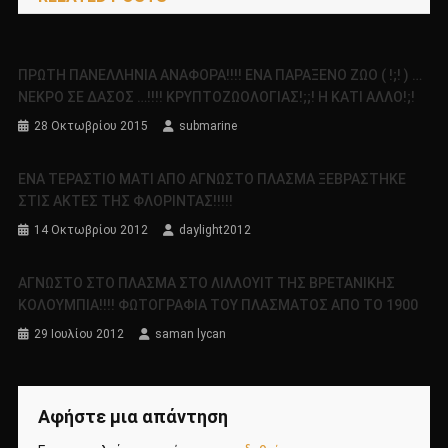
ΠΡΩΤΗ ΠΑΝΕΛΛΗΝΙΑ ΑΝΑΦΟΡΑ!!!! ΕΝΑ ΠΑΡΑΞΕΝΟ ΖΩΟ ( !;! ) …
ΝΕΚΡΟ ΣΕ ΔΑΣΟΣ …!!!! ΚΡΥΠΤΟΖΩΟΛΟΓΙΑΣ!;;! Η ΚΑΤΙ ΑΛΛΟ!;!
28 Οκτωβρίου 2015
submarine
ΕΝΑ ΤΕΡΑΣΤΙΟ ΜΑΤΙ ΑΠΟ ΑΓΝΩΣΤΟ ΠΛΑΣΜΑ ΞΕΒΡΑΣΤΗΚΕ
ΣΤΙΣ ΑΚΤΕΣ ΤΗΣ ΦΛΟΡΙΝΤΑΣ!!!!!
14 Οκτωβρίου 2012
daylight2012
ΑΓΝΩΣΤΟ ΣΤΟ ΠΛΑΣΜΑ ΣΤΟ ΛΙΛΛΟΥΙΤ ΤΗΣ ΒΡΕΤΑΝΙΚΗΣ
ΚΟΛΟΥΜΠΙΑ!!!! ΦΩΤΟΓΡΑΦΙΑ ΤΟΥ ΠΛΑΣΜΑΤΟΣ ΑΠΟ ΤΟ 1900
29 Ιουλίου 2012
saman lycan
Αφήστε μια απάντηση