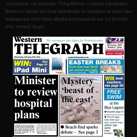
Ο κάτοικος της περιοχής, Πίτερ Μπέιλι, ο οποίος είχε βγάλει
βόλτα τον σκύλο του όταν ανακάλυψε το παράξενο ον όπως προ
ανέφερα και ποιο πάνω, έβγαλε φωτογραφίες και τις έστειλε
στις τοπικές Αρχές.