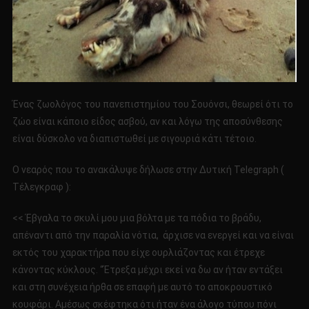
Ένας ζωολόγος του πανεπιστημίου του Σουόνσι, θεωρεί ότι το
ζώο είναι κάποιο είδος ασβού, αν και λόγω της αποσύνθεσης
είναι δύσκολο να διαπιστωθεί με σιγουριά κάτι τέτοιο.
Ο νεαρός που το ανακάλυψε δήλωσε στην Δυτική Telegraph (
Τέλεγκραφ ):
<< Έβγαλα το σκυλί μου μια βόλτα με τα πόδια το βράδυ,
απέναντι από την παραλία νότια, άρχισε να ενεργεί και να είναι
εκτός του χαρακτήρα που είχε ουρλιάζοντας και έτρεχε
κάνοντας κύκλους. “Έτρεξα μέχρι εκεί να δω αν ήταν εντάξει
και στη συνέχεια ήρθα σε επαφή με αυτό το αποκρουστικό
κουφάρι. Αμέσως σκέφτηκα ότι ήταν ένα άλογο τύπου πόνι