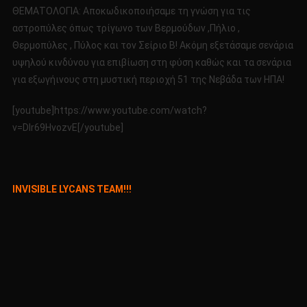
7-
ΘΕΜΑΤΟΛΟΓΙΑ: Αποκωδικοποιήσαμε τη γνώση για τις
2016
αστροπύλες όπως τρίγωνο των Βερμούδων ,Πήλιο ,
Θερμοπύλες , Πύλος και τον Σείριο Β! Ακόμη εξετάσαμε σενάρια
υψηλού κινδύνου για επιβίωση στη φύση καθώς και τα σενάρια
για εξωγήινους στη μυστική περιοχή 51 της Νεβάδα των ΗΠΑ!
[youtube]https://www.youtube.com/watch?
v=DIr69HvozvE[/youtube]
INVISIBLE LYCANS TEAM!!!