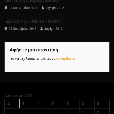
Κοσμοενεργειακή Θεραπευτική
21 Οκτωβρίου 2018
daylight2012
KΩΔΙΚΑΣ ΜΥΣΤΗΡΙΩΝ 21-11-2015
25 Νοεμβρίου 2015
daylight2012
Αφήστε μια απάντηση
Για να σχολιάσετε πρέπει να
συνδεθείτε
.
Αύγουστος 2026
Δ
Τ
Τ
Π
Π
Σ
Κ
1
2