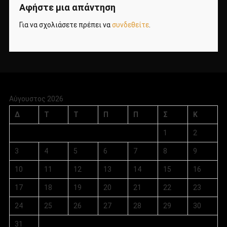
Αφήστε μια απάντηση
Για να σχολιάσετε πρέπει να
συνδεθείτε
.
Αύγουστος 2026
Δ
Τ
Τ
Π
Π
Σ
Κ
1
2
3
4
5
6
7
8
9
10
11
12
13
14
15
16
17
18
19
20
21
22
23
24
25
26
27
28
29
30
31