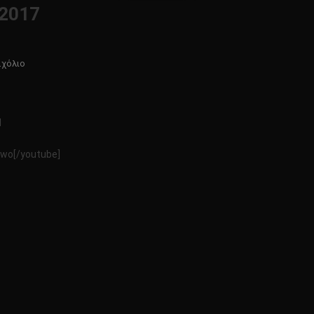
2017
Για
Σχόλιο
Το
ΚΩΔΙΚΑΣ
ΜΥΣΤΗΡΙΩΝ
Η
14/10/2017
wo[/youtube]