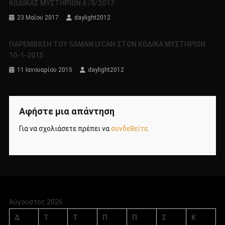
ΚΩΔΙΚΑΣ ΜΥΣΤΗΡΙΩΝ 6 /5/2017
23 Μαΐου 2017
daylight2012
ΠΑΡΕΜΒΑΣΗ ΤΟΥ SAMAN LYCAN ΣΤΟΝ ΚΩΔΙΚΑ ΜΥΣΤΗΡΙΩΝ
10-1-2015
11 Ιανουαρίου 2015
daylight2012
Αφήστε μια απάντηση
Για να σχολιάσετε πρέπει να
συνδεθείτε
.
Αύγουστος 2026
Δ
Τ
Τ
Π
Π
Σ
Κ