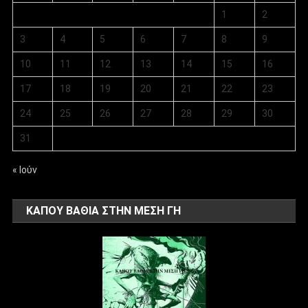
1
2
3
4
5
6
7
8
9
10
11
12
13
14
15
16
17
18
19
20
21
22
23
24
25
26
27
28
29
30
31
« Ιούν
ΚΑΠΟΥ ΒΑΘΙΑ ΣΤΗΝ ΜΕΣΗ ΓΗ