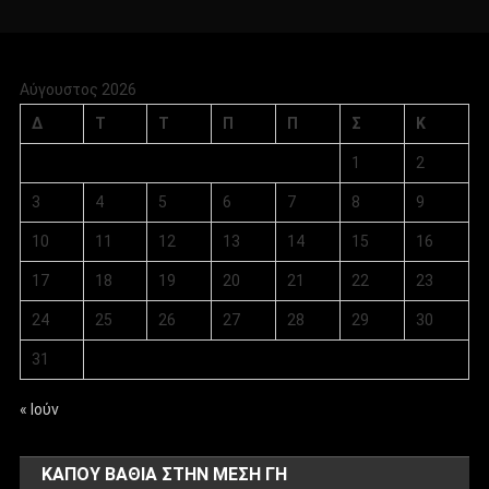
Αύγουστος 2026
Δ
Τ
Τ
Π
Π
Σ
Κ
1
2
3
4
5
6
7
8
9
10
11
12
13
14
15
16
17
18
19
20
21
22
23
24
25
26
27
28
29
30
31
« Ιούν
ΚΑΠΟΥ ΒΑΘΙΑ ΣΤΗΝ ΜΕΣΗ ΓΗ