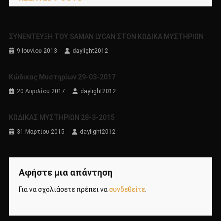
ΣΥΝΕΝΤΕΥΞΗ ΤΟΥ SAMAN LYCAN ΣΤΟΝ ΚΩΔΙΚΑ ΜΥΣΤΗΡΙΩΝ
9 Ιουνίου 2013
daylight2012
Κώδικας Μυστηρίων 29-03-2017
20 Απριλίου 2017
daylight2012
ΚΩΔΙΚΑΣ ΜΥΣΤΗΡΙΩΝ 28-3-2015
31 Μαρτίου 2015
daylight2012
Αφήστε μια απάντηση
Για να σχολιάσετε πρέπει να
συνδεθείτε
.