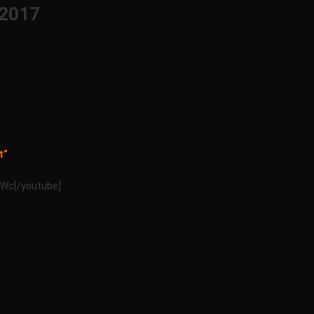
2017
Για
Το
ΚΩΔΙΚΑΣ
ΜΥΣΤΗΡΙΩΝ
22/04/2017
t”
0Wc[/youtube]