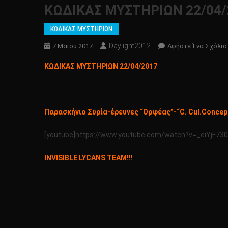
ΚΩΔΙΚΑΣ ΜΥΣΤΗΡΙΩΝ 22/04/
ΚΩΔΙΚΑΣ ΜΥΣΤΗΡΙΩΝ
Daylight2012
7 Μαΐου 2017
Αφήστε Ένα Σχόλιο
ΚΩΔΙΚΑΣ ΜΥΣΤΗΡΙΩΝ 22/04/2017
Παρασκήνιο Συρία-έρευνες “Ορφέας”-“C. Cul.Concep
[youtube]https://www.youtube.com/watch?v=_eiYjF73
INVISIBLE LYCANS TEAM!!!