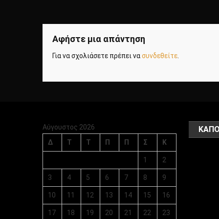
Αφήστε μια απάντηση
Για να σχολιάσετε πρέπει να
συνδεθείτε
.
Αύγουστος 2026
ΚΑΠΟ
Δ
Τ
Τ
Π
Π
Σ
Κ
1
2
3
4
5
6
7
8
9
10
11
12
13
14
15
16
17
18
19
20
21
22
23