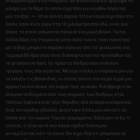
κουμμουνισμού στην Ρουμάνια. Με φιλοξένησε και αρχίσαμε να
μιλάμε για το θέμα το οποίο είχα πάει για να μάθω λέγοντας
μου τα εξής: << Ήταν άνοιξη πέρισυ τέτοιο καιρό είχα πάει στο
δασός όπου είναι γύρω στα 10 χιλιόμετρα από εδώ, είναι ένα
δάσος το οποίο απλώνεται πάνω σε ένα μικρό βουνό. Τα πιο
πολλά δάση της Ρουμανίας είναι πολύ πυκνά, τόσο πυκνά που
με τα βίας μπορεί να περάσει κάποιος από τις φυλλωσιές και
τα μικρά δένδρα όπου είναι διάσπαρτα παντού προσπαθώντας
να φτάσουν σε ύψος τα τεράστια δένδρα όπου στέκουνε
τριγύρω τους σαν γίγαντες. Με είχε στείλει η υπηρεσία μου για
να ελέγξω τις βελανιδιές, οι οποίες εκείνο τον καιρό είχαν μια
αρρώστια που έκανε τον κορμό τους να σκάει. Ψιλόβρεχε όταν
έπαιρνα τα δείγματα από τους κορμούς των δένδρων, όταν
τελείως ξαφνικά ένας οξύς θόρυβος από σπασμένα κλαριά και
ένας παταγώδης γδούπος ακούστηκε δίπλα μου σαν κάτι να
έπεσε από τον ουρανό. Γύρισα τρομαγμένος δεξιά μου να δω τι
γινόταν, τι ήταν αυτό που έπεσε σχεδόν δίπλα μου,
αντικρίζοντας κάτι το οποίο δεν είχα ιδέα ότι μπορούσε να