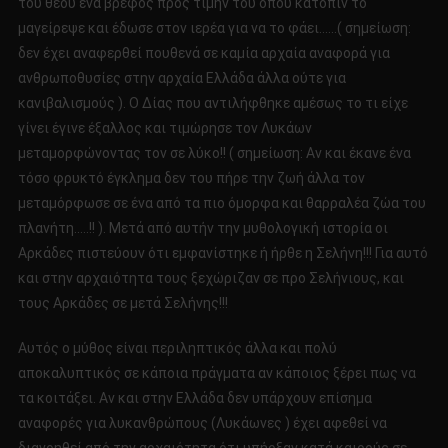
του θεού ένα βρέφος προς τιμήν του οπού κατόπιν το
μαγείρεψε και έδωσε στον ιερέα για να το φάει……( σημείωση:
δεν έχει αναφερθεί πουθενά σε καμία αρχαία αναφορά για
ανθρωποθυσίες στην αρχαία Ελλάδα άλλα ούτε για
κανιβαλισμούς ). Ο Δίας που αντιλήφθηκε αμέσως το τι είχε
γίνει έγινε έξαλλος και τιμώρησε τον Λυκάων
μεταμορφώνοντας τον σε λύκο!! ( σημείωση: Αν και έκανε ένα
τόσο φρυκτό έγκλημα δεν του πήρε την ζωή άλλα τον
μεταμόρφωσε σε ένα από τα πιο όμορφα και θαρραλέα ζώα του
πλανήτη…..!! ). Μετά από αυτήν την μυθολογική ιστορία οι
Αρκάδες πιστεύουν ότι εμφανίστηκε ή ήρθε η Σελήνη!!! Για αυτό
και στην αρχαιότητα τους ξεχώριζαν σε προ Σελήνιους, και
τους Αρκάδες σε μετά Σελήνης!!!
Αυτός ο μύθος είναι περιληπτικός άλλα και πολύ
αποκαλυπτικός σε κάποια πράγματα αν κάποιος ξέρει πως να
τα κοιτάξει. Αν και στην Ελλάδα δεν υπάρχουν επίσημα
αναφορές για λυκανθρώπους (Λυκάωνες ) έχει αφεθεί να