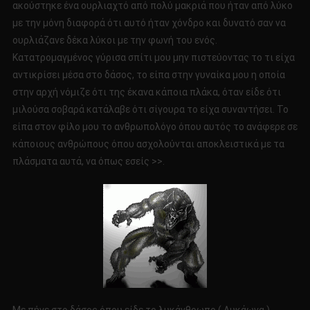
ακούστηκε ένα ουρλιαχτό από πολύ μακριά που ήταν από λύκο
με την μόνη διαφορά ότι αυτό ήταν χόνδρο και δυνατό σαν να
ουρλιάζανε δέκα λύκοι με την φωνή του ενός.
Κατατρομαγμένος γύρισα σπίτι μου μην πιστεύοντας το τι είχα
αντικρίσει μέσα στο δάσος, το είπα στην γυναίκα μου η οποία
στην αρχή νόμιζε ότι της έκανα κάποια πλάκα, όταν είδε ότι
μιλούσα σοβαρά κατάλαβε ότι σίγουρα το είχα συναντήσει. Το
είπα στον φίλο μου το ανθρωπολόγο όπου αυτός το ανάφερε σε
κάποιους ανθρώπους όπου ασχολούνται αποκλειστικά με τα
πλάσματα αυτά, να όπως εσείς >>.