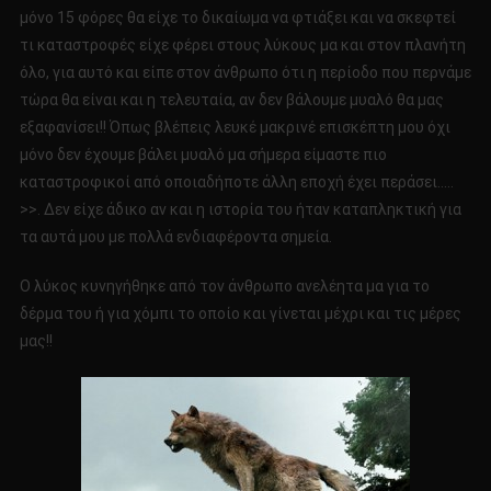
μόνο 15 φόρες θα είχε το δικαίωμα να φτιάξει και να σκεφτεί
τι καταστροφές είχε φέρει στους λύκους μα και στον πλανήτη
όλο, για αυτό και είπε στον άνθρωπο ότι η περίοδο που περνάμε
τώρα θα είναι και η τελευταία, αν δεν βάλουμε μυαλό θα μας
εξαφανίσει!! Όπως βλέπεις λευκέ μακρινέ επισκέπτη μου όχι
μόνο δεν έχουμε βάλει μυαλό μα σήμερα είμαστε πιο
καταστροφικοί από οποιαδήποτε άλλη εποχή έχει περάσει…..
>>. Δεν είχε άδικο αν και η ιστορία του ήταν καταπληκτική για
τα αυτά μου με πολλά ενδιαφέροντα σημεία.
Ο λύκος κυνηγήθηκε από τον άνθρωπο ανελέητα μα για το
δέρμα του ή για χόμπι το οποίο και γίνεται μέχρι και τις μέρες
μας!!