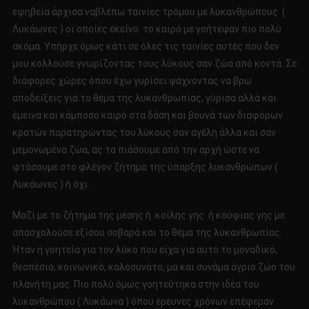
εφηβεία άρχισα ναβλέπω ταινίες τρόμου με λυκανθρώπους (
Λυκάωνες ) οι οποίες εκείνο το καιρό με γοήτεψαν πιο πολύ
ακόμα. Υπήρχε όμως κάτι σε όλες τις ταινίες αυτές που δεν
μου κολλούσε γνωρίζοντας τους λύκους σαν ζώα από κοντά. Σε
διάφορες χώρες όπου έχω γυρίσει ψάχνοντας να βρω
αποδείξεις για το θέμα της λυκανθρωπίας, γύρισα αλλά και
έμεινα και κάμποσο καιρό στα δάση και βουνά των διαφόρων
κρατών παρατηρώντας του λύκους σαν αγέλη άλλα και σαν
μεμονωμένα ζώα, ας τα πιάσουμε από την αρχή ώστε να
φτάσουμε στο φλέγον ζήτημα της ύπαρξης λυκανθρώπων (
Λυκάωνες ) ή όχι.
Μαζί με το ζήτημα της μέσης ή κοίλης γης ή κούφιας γης με
απασχολούσε εξίσου σοβαρά και το θέμα της λυκανθρωπίας.
Ήταν η γοητεία για τον λύκο που είχα για αυτό το μοναδικό,
θεσπέσιο, κοινωνικό, καλοσυνάτο, μα και συνάμα άγριο ζώο του
πλανήτη μας. Πιο πολύ όμως γοητεύτηκα στην ιδέα του
λυκανθρώπου ( Λυκάωνα ) όπου έρευνες χρόνων επέφεραν