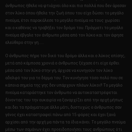
άνθρωπος ήθελε να φτιάχνει όλο και πιο πολλά που δεν άρεσαν
στον λύκο όπου ήθελε την ζωή όπου του είχε δώσει το μεγάλο
πνεύμα, έτσι παρακάλεσε το μεγάλο πνεύμα να τους χωρίσει
και ο καθένας να τραβήξει τον δρόμο του. Πράγματι το μεγάλο
πνεύμα έβγαλε τον άνθρωπο μέσα από τον λύκο και τον άφησε
ελεύθερο στην γη……
Ο άνθρωπος πήρε τον δικό του δρόμο άλλα και ο λύκος επίσης,
μετά από κάμποσα χρονιά ο άνθρωπος ξέχασε ότι είχε έρθει
μέσα από τον λύκο στην γη, άρχισε να κυνηγούν τον λύκο
αδελφό του για το δέρμα του. Τον κυνήγησε τόσο πολύ που σε
κάποια σημεία της γης δεν υπάρχουν πλέων λύκοι!! Το μεγάλο
πνεύμα καταράστηκε τον άνθρωπο να αυτοκαταστρέφεται
δίνοντας του την ευκαιρία να ξαναρχίζει από την αρχή μήπως
και δει τα πράγματα με άλλο μάτι, δυστυχώς ο άνθρωπος σαν
γένος έχει καταστραφεί πάνω από 15 φόρες και έχει ξανά
αρχίσει από την αρχή μα πάντα τα ίδια κάνει. Το μεγάλο πνεύμα
μέσω των σαμάνων έχει προειδοποιήσει τους ανθρώπους ότι