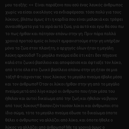
μου τα εξής: << Είναι παράξενο που εσύ ένας λευκός άνθρωπος
χωρίς να είσαι οικολόγος να ενδιαφέρεσαι τόσο πολύ για τους
λύκους, βλέπω όμως ότι η καρδία σου είναι μαλακιά και τρέφει
συναισθήματα για τα ιερά αυτά ζώα, για αυτό και εγώ θα σου πω
το πως ήρθαν και πάτησαν επάνω στην γη. Πριν πάρα πολλά
χρονιά προτού εμείς οι Ινουίτ εμφανιστούμε στην γη υπήρξαν
μόνο τα ζώα στον πλανήτη, ο αρχηγός όλων ήταν η μεγάλη
λεύκη αρκούδα!! Το μεγάλο πνεύμα είδε ότι κάτι δεν πήγαινε
καλά στο ζωικό βασίλειο και αποφάσισε και έφτιαξε τον λύκο,
από τότε όλα στο ζωικό βασίλειο επάνω στην γη ήταν σε μια
τάξη!! Φτιάχνοντας τους λύκους το μεγάλο πνεύμα έβαλε μέσα
και τον άνθρωπο!! Όταν οι λύκοι ήρθαν στην γη από το μεγάλο
πνεύμα μετά από λίγο καιρό οι άνθρωπο που ήταν μέσα του
ήθελαν και αυτοί δικαίωμα από την ζωή και ήθελαν να βγουν
από τους λύκους!! Βασανιζόντουσαν λύκοι και άνθρωποι στο
ίδιο σώμα, τότε το μεγάλο πνεύμα έδωσε το δικαίωμα όποτε
θέλει ο άνθρωπος να αλλάζει από λύκο, και όποτε ήθελε ο
λύκος να αλλάζει από άνθρωπο!! Με τα χρονιά όμως ο