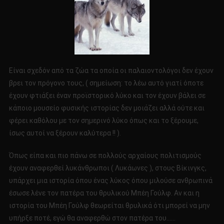
Είναι σχεδόν από τα ζώα τα οποία οι παλαιοντολόγοι δεν έχουν
βρει τον πρόγονο τους, ( σημείωση: το λέω αυτό γιατί όποτε
έχουν φτιάξει έναν προϊστορικό λύκο και τον έχουν βάλει σε
κάποιο μουσείο φυσικής ιστορίας δεν μοιάζει αλλά ούτε και
φέρει καθόλου με τον σημερινό λύκο όπως και το ξέρουμε,
ίσως αυτοί να ξέρουν καλύτερα !! ).
Όπως είπα και πιο πάνω σε πολλούς αρχαίους πολιτισμούς
έχουν αναφερθεί λυκάνθρωποι ( Λυκάωνες ), στους Βίκινγκς,
υπάρχει μια ιστορία όπου ένας λύκος όπου μιλούσε ανθρωπινά
έσωσε λένε τον πατέρα του θρυλικού Μπέη Γούλφ. Αν και η
ιστορία του Μπέη Γούλφ θεωρείται θρυλικά ότι μπορεί να μην
υπήρξε ποτέ, εγώ θα αναφερθώ στον πατέρα του……