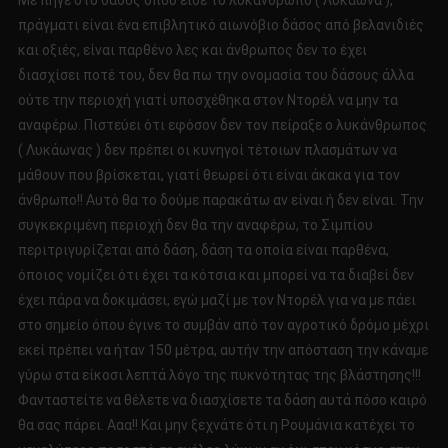
Με πήγε στο δάσος όπου είδε το λυκάνθρωπο ( Λυκάωνα ),
πράγματι είναι ένα επιβλητικό αιωνόβιο δάσος από βελανιδιές
και οξιές, είναι παρθένο λες και άνθρωπος δεν το έχει
διασχίσει ποτέ του, δεν θα πω την ονομασία του δάσους άλλα
ούτε την περιοχή γιατί υποσχέθηκα στον Ντορέλ να μην τα
αναφέρω. Πιστεύει ότι εφόσον δεν τον πείραξε ο λυκάνθρωπος
( Λυκάωνας ) δεν πρέπει οι κυνηγοί τέτοιων πλασμάτων να
μάθουν που βρίσκεται, γιατί θεωρεί ότι είναι άκακα για τον
άνθρωπο!! Αυτό θα το δούμε παρακάτω αν είναι ή δεν είναι. Την
συγκεκριμένη περιοχή δεν θα την αναφέρω, το Σιμπίου
περιτριγυρίζεται από δάση, δάση τα οποία είναι παρθένα,
όποιος νομίζει ότι έχει τα κότσια και μπορεί να τα διαβεί δεν
έχει πάρα να δοκιμάσει, εγώ μαζί με τον Ντορέλ για να με πάει
στο σημείο όπου έγινε το συμβάν από τον αγροτικό δρόμο μέχρι
εκεί πρέπει να ήταν 150 μέτρα, αυτήν την απόσταση την κάναμε
γύρω στα είκοσι λεπτά λόγο της πυκνότητας της βλάστησης!!!
Φανταστείτε να θέλετε να διασχίσετε τα δάση αυτά πόσο καιρό
θα σας πάρει. Ααα!! Και μην ξεχνάτε ότι η Ρουμάνια κατέχει το