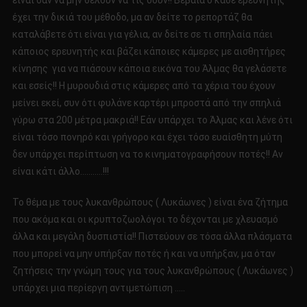
είναι σαν να μην θέλουν να τις δουν!! Βέβαια ο κάθε ερευνητής
έχει την δικιά του μέθοδο, μα αν δείτε το ρεπορτάζ θα
καταλάβετε ότι είναι για γέλια, αν δείτε σε τι σπηλαία πάει
κάποιος ερευνητής και βάζει κάποιες κάμερες με αισθητήρες
κίνησης για να πιάσουν κάποια εικόνα του Άλμας θα γελάσετε
και εσείς!! Η μυρουδιά στις κάμερες από τα χέρια του έχουν
μείνει εκεί, συν ότι φυλάνε καρτέρι μπροστά από την σπηλιά
γύρω στα 200 μέτρα μακριά!! Εάν υπάρχει το Άλμας και λένε ότι
είναι τόσο πονηρό και γρήγορο και έχει τόσο ευαίσθητη μύτη
δεν υπάρχει περίπτωση να το κινηματογραφήσουν ποτές!! Αν
είναι κάτι άλλο………..!!!
Το θέμα με τους λυκανθρώπους ( Λυκάωνες ) είναι ένα ζήτημα
που ακόμα και οι κρυπτοζωολόγοι το δέχονται με χλευασμό
άλλα και μεγάλη δυσπιστία!! Πιστεύουν σε τόσα άλλα πλάσματα
που μπορεί να μην υπήρξαν ποτές ή και να υπήρξαν, μα όταν
ζητήσεις την γνώμη τους για τους λυκανθρώπους ( Λυκάωνες )
υπάρχει μια περίεργη αντιμετώπιση …..