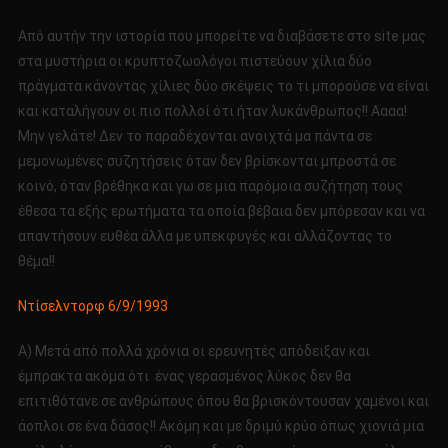
Από αυτήν την ιστορία που μπορείτε να διαβάσετε στο site μας
στα μυστήρια οι κρυπτοζωολόγοι πιστεύουν χίλια δύο
πράγματα κάνοντας χίλιες δύο σκέψεις το τι μπορούσε να είναι
και καταλήγουν οι πιο πολλοί ότι ήταν λυκάνθρωπος!! Αααα!
Μην γελάτε! Δεν το παραδέχονται ανοιχτά μα πάντα σε
μεμονωμένες συζητήσεις όταν δεν βρίσκονται μπροστά σε
κοινό, όταν βρέθηκα και γω σε μια παρόμοια συζήτηση τους
έθεσα τα εξής ερωτήματα τα οποία βέβαια δεν μπόρεσαν και να
απαντήσουν ευθέα άλλα με υπεκφυγές και αλλάζοντας το
θέμα!!
Ντίσελντορφ 6/9/1993
Α) Μετά από πολλά χρόνια οι ερευνητές απόδειξαν και
έμπρακτα ακόμα ότι ένας γερασμένος λύκος δεν θα
επιτιθότανε σε ανθρώπους όπου θα βρισκόντουσαν χαμένοι και
άοπλοι σε ένα δάσος!! Ακόμη και με δριμύ κρύο όπως χιονιά μια