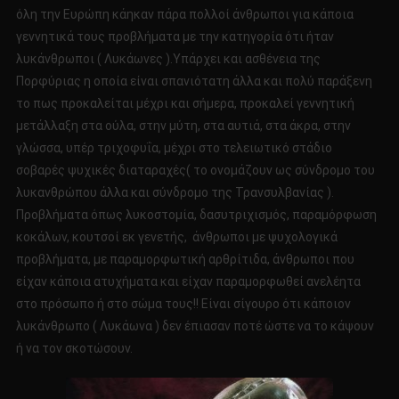
όλη την Ευρώπη κάηκαν πάρα πολλοί άνθρωποι για κάποια
γεννητικά τους προβλήματα με την κατηγορία ότι ήταν
λυκάνθρωποι ( Λυκάωνες ).Υπάρχει και ασθένεια της
Πορφύριας η οποία είναι σπανιότατη άλλα και πολύ παράξενη
το πως προκαλείται μέχρι και σήμερα, προκαλεί γεννητική
μετάλλαξη στα ούλα, στην μύτη, στα αυτιά, στα άκρα, στην
γλώσσα, υπέρ τριχοφυΐα, μέχρι στο τελειωτικό στάδιο
σοβαρές ψυχικές διαταραχές( το ονομάζουν ως σύνδρομο του
λυκανθρώπου άλλα και σύνδρομο της Τρανσυλβανίας ).
Προβλήματα όπως λυκοστομία, δασυτριχισμός, παραμόρφωση
κοκάλων, κουτσοί εκ γενετής, άνθρωποι με ψυχολογικά
προβλήματα, με παραμορφωτική αρθρίτιδα, άνθρωποι που
είχαν κάποια ατυχήματα και είχαν παραμορφωθεί ανελέητα
στο πρόσωπο ή στο σώμα τους!! Είναι σίγουρο ότι κάποιον
λυκάνθρωπο ( Λυκάωνα ) δεν έπιασαν ποτέ ώστε να το κάψουν
ή να τον σκοτώσουν.