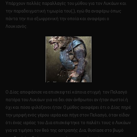
Υπάρχουν πολλές παραλλαγές του μύθου για τον Λυκάων και
την παραδειγματική τιμωρία του(;), εγώ θα αναφέρω όπως
πάντα την πιο εξωφρενική την οποία και αναφέρει ο
Λουκιανός.
Ο Δίας αποφάσισε να επισκεφτεί κάπoια στιγμή τον Πελασγό
πατέρα του Λυκάων για να δει σαν άνθρωποι αν ήταν σωστοί ή
όχι και πόσο φιλόξενοι ήταν. Ο μύθος αναφέρει ότι ο Δίας πηρέ
την μορφή ενός γέρου ιερέα και πήγε στον Πελασγό, όταν είδαν
ότι ένας ιερέας του Δια επισκέφτηκε το παλάτι τους ο Λυκάων
για να τιμήσει τον θεό της αστραπής Δια, θυσίασε στο βωμό