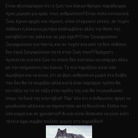
Είναι αξιοπερίεργο ότι η ζωή των λύκων θρέφει παράδειγμα
προς μίμηση για εμάς τους ανθρώπους!! Είναι πολύ κοινωνικά
ζώα, έχουν αρχές και νόμους, είναι στοργικοί γονείς, αν τυχόν
πεθάνει η λύκαινα μητέρα αναλαμβάνει άλλη την θέση της
κατεβάζοντας γάλα και ας μην έχει!!! Όταν ζευγαρώσουν
ζευγαρώνουν για πάντα, και αν τυχόν ένα από τα δύο πεθάνει
δεν ξανά ζευγαρώνουν ποτέ στην ζωή τους!! Πράγματι
πρόκειται για ένα ζώο το οποίο δεν πιστεύω να υπάρχει άλλο
με την νοημοσύνη του λύκου. Το πιο παράξενο είναι όσο
αιμοβόρο και να είναι, ότι αν βρει ανθρώπινο μωρό στο διάβα
του δεν θα το πειράξει αλλά κατά έναν περίεργο τρόπο θα
κοιτάξει να το εν τάξη στην αγέλη της και θα το μεγαλώσει
όπως τα δικά της κουτάβια!! Παρ’ όλο ότι ο άνθρωπος αργεί να
μεγαλώσει αλλά και να περπατήσει αυτή θα κάτσει δίπλα του
όσο καιρό και αν χρειαστεί!! Αν και είναι δύσκολο να γίνει κάτι
τέτοιο έχει συμβεί πολλές φορές στο παρελθόν!!