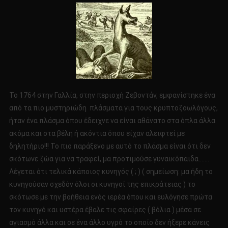
Το 1764 στην Γαλλία, στην περιοχή Ζεβοντάν, εμφανίστηκε ένα
από τα πιο μυστηριώδη πλάσματα για τους κρυπτοζοωλόγους,
ήταν ένα πλάσμα όπου έδειχνε να είναι αθάνατο στα όπλα άλλα
ακόμα και στα βέλη ή ακόντια όπου είχαν αλειφτεί με
δηλητήριο!!! Το πιο παράξενο με αυτό το πλάσμα είναι ότι δεν
σκότωνε ζώα για να τραφεί, μα προτιμούσε γυναικόπαιδα…….
Λέγεται ότι τελικά κάποιος κυνηγός ( ; ) ( σημείωση: μα ήδη το
κυνηγούσαν σχεδόν όλοι οι κυνηγοί της επικράτειας ) το
σκότωσε με την βοήθεια ενός ιερέα όπου και ευλόγησε πρώτα
τον κυνηγό και υστέρα έβαλε τις σφαίρες ( βόλια ) μέσα σε
αγιασμό άλλα και σε ένα άλλο υγρό το οποίο δεν ήξερε κάνεις