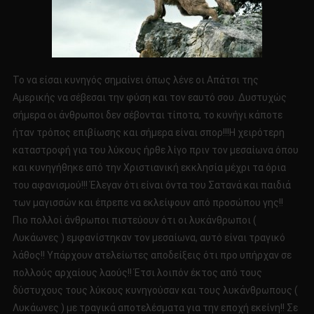
Το να είσαι κυνηγός σημαίνει όπως λένε οι Απάτσι της
Αμερικής να σέβεσαι την φύση και τον εαυτό σου. Δυστυχώς
σήμερα οι άνθρωποι δεν σέβονται τίποτα, το κυνήγι κάποτε
ήταν τρόπος επιβίωσης και σήμερα είναι σπορ!!!Η χειρότερη
καταστροφή για του λύκους ήρθε λίγο πριν τον μεσαίωνα όπου
και κυνηγήθηκε από την Χριστιανική εκκλησία μέχρι τα όρια
του αφανισμού!!! Έλεγαν ότι είναι όντα του Σατανά και παιδιά
των μαγισσών και έπρεπε να εκλείψουν από προσώπου γης!!
Πιο πολλοί άνθρωποι πιστεύουν ότι οι λυκάνθρωποι (
Λυκάωνες ) εμφανίστηκαν τον μεσαίωνα, αυτό είναι τραγικό
λάθος!! Υπάρχουν ατελείωτες αποδείξεις ότι προ υπήρχαν σε
πολλούς αρχαίους λαούς!! Έτσι λοιπόν έκτος από τους
δύστυχους τους λύκους κυνηγούσαν και τους λυκάνθρωπους (
Λυκάωνες ) με τραγικά αποτελέσματα για την εποχή εκείνη!! Σε