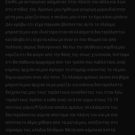
ξανθό, με ανταύγειες ασημένιες στην πλάτη του άλλα και λίγο
στο στήθος του. Αμέσως μου ήρθε μια γνώριμη μυρουδιά στην
μύτη μου, μύριζε όπως ο σκύλος μου όταν το έχω κάνει μπάνιο.
Δεν κρύβω ότι είχα παγώσει βλέποντας αυτό το πλάσμα
μπροστά μου και ιδιαίτερα όταν σε κλάσματα δευτερόλεπτου
κατάλαβα ότι είχα να κάνω με έναν ον που θεωρείται από
πολλούς άκρως δολοφονικό. Να πω την αλήθεια η καρδία μου
νόμιζα ότι θα φύγει από την θέση της όπως χτυπούσε, πίστεψα
ότι θα πάθαινα έμφραγμα από τον τρόπο που παλλότανε, ένας
κόμπος άρχισε να μου σφίγγει το στομάχι κάνοντας το να μου
δημιουργήσει έναν οξύ πόνο. Το πλάσμα αμέσως έκανε ένα βήμα
μπροστά μου άρχισε να με μυρίζει για κάποια δευτερόλεπτα
δείχνοντας μου τους τεράστιους κυνόδοντες του, όταν λέω
τεράστιους πρέπει ο κάθε ένας να ήταν γύρω στους 13-15
πόντους μήκος!!! Γρύλισε απαλά, αμέσως σε κλάσματα του
δευτερόλεπτου γύρισε απότομα την πλάτη του και με ένα
απίστευτο άλμα χάθηκε από τα ματιά μου, σπάζοντας στο
πέρασμα του, κλαδιά δένδρων. Μετά από κάμποσα λεπτά