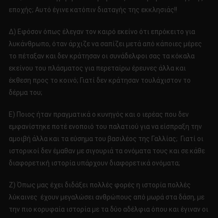
εποχής; Αυτό έγινε κατόπιν διαταγής της εκκλησιάς!!
Δ) Εφόσον όπως έλεγαν τον καιρό εκείνο ότι επρόκειτο για
λυκάνθρωπο, όταν άρχιζε να σαπίζει μετά από κάποιες μέρες
το πέταξαν και δεν κράτησαν οι συνάδελφοι σας τα κόκαλα
εκείνου του πλάσματος για περεταίρω έρευνες άλλα και
έκθεση προς το κοινό; Γιατί δεν κράτησαν τουλάχιστον το
δέρμα του;
Ε) Ποιος ήταν πραγματικά ο κυνηγός και ο ιερέας που δεν
εμφανίστηκε ποτέ ενοποιό του παλατιού για να είσπραξη την
αμοιβή άλλα και τα εύσημα του βασιλέος της Γαλλίας; Γιατί οι
ιστορικοί δεν έμαθαν με σιγουριά τα ονόματα τους και σε κάθε
διαφορετική ιστορία υπάρχουν διαφορετικά ονόματα;
Ζ) Όπως μας έχει διδάξει πολλές φορές η ιστορία πολλές
λύκαινες έχουν μεγαλώσει ανθρώπους από μωρά στα δάση, με
την πιο κορυφαία ιστορία με τα δύο αδέλφια όπου και έγιναν οι