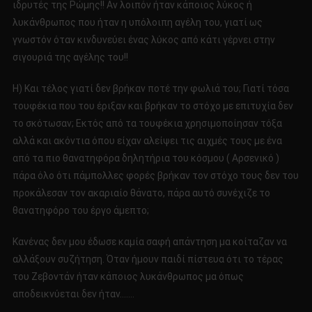
ιδρυτές της Ρώμης!! Αν λοιπόν ήταν κάποιος λύκος ή
λυκάνθρωπος που ήταν η υπόλοιπη αγέλη του, γιατί ως
γνωστόν όταν κινδυνεύει ένας λύκος από κάτι γέρνει στην
σιγουριά της αγέλης του!!
Η) Και τέλος γιατί δεν βρήκαν ποτέ την φωλιά του; Γιατί τόσα
τουφέκια που του έριξαν και βρήκαν το στόχο με επιτυχία δεν
το σκότωσαν; Εκτός από τα τουφέκια χρησιμοποίησαν τόξα
αλλά και ακόντια όπου είχαν αλείψει τις αιχμές τους με ένα
από τα πιο θανατηφόρα δηλητήρια του κόσμου ( Αρσενικό )
πάρα όλο ότι πάμπολλες φορές βρήκαν τον στόχο τους δεν του
προκάλεσαν τον ακαριαίο θάνατο, πάρα αυτό συνέχιζε το
θανατηφόρο του έργο άμεπτο;
Κανένας δεν μου έδωσε καμία σαφή απάντηση μα κοίταζαν να
αλλάξουν συζήτηση. Όταν ήμουν παιδί πίστευα ότι το τέρας
του Ζεβοντάν ήταν κάποιος λυκάνθρωπος μα όπως
αποδεικνύεται δεν ήταν…….