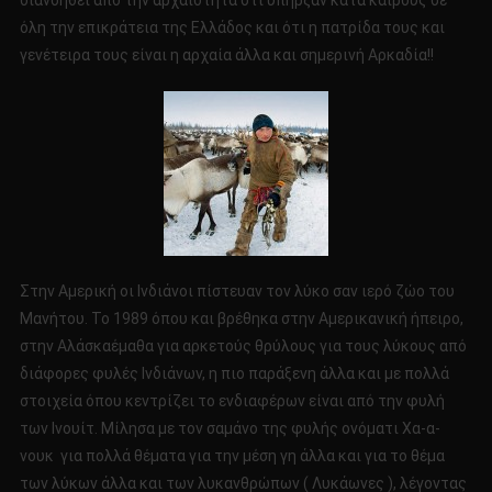
διανοηθεί από την αρχαιότητα ότι υπήρξαν κατά καιρούς σε
όλη την επικράτεια της Ελλάδος και ότι η πατρίδα τους και
γενέτειρα τους είναι η αρχαία άλλα και σημερινή Αρκαδία!!
Στην Αμερική οι Ινδιάνοι πίστευαν τον λύκο σαν ιερό ζώο του
Μανήτου. Το 1989 όπου και βρέθηκα στην Αμερικανική ήπειρο,
στην Αλάσκαέμαθα για αρκετούς θρύλους για τους λύκους από
διάφορες φυλές Ινδιάνων, η πιο παράξενη άλλα και με πολλά
στοιχεία όπου κεντρίζει το ενδιαφέρων είναι από την φυλή
των Ινουίτ. Μίλησα με τον σαμάνο της φυλής ονόματι Χα-α-
νουκ για πολλά θέματα για την μέση γη άλλα και για το θέμα
των λύκων άλλα και των λυκανθρώπων ( Λυκάωνες ), λέγοντας