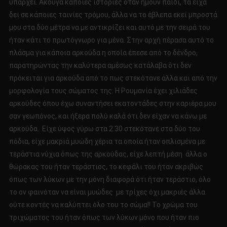
υπάρχει. Άκουγα κάποιες ιστορίες όταν ήμουν παιδί, τα είχα
δει σε κάποιες ταινίες τρόμου, άλλα να το έβλεπα εκεί μπροστά
μου στα δύο μέτρα να με αντικρίζει και αυτό με την σειρά του
ήταν κάτι το πρωτόγνωρο για μένα. Στην αρχή πέρασα αυτό το
πλάσμα για κάποια αρκούδα η οποία έπεσε από το δένδρο,
παρατηρώντας την καλύτερα αμέσως κατάλαβα ότι δεν
πρόκειται για αρκούδα από το πως στεκότανε άλλα και από την
μορφολογία τους σώματος της. Η Ρουμανία έχει χιλιάδες
αρκούδες όπου έχω συναντήσει εκατοντάδες στην καριέρα μου
σαν γεωπόνος, και ήξερα πολύ καλά ότι δεν είχαν να κάνω με
αρκούδα. Είχε ύψος γύρω στα 2.30 στεκότανε στα δύο του
πόδια, είχε μακριά μυώδη χέρια τα οποία ήταν οπλισμένα με
τεράστια νύχια όπως της αρκούδας, είχε λεπτή μέση άλλα ο
θώρακας του ήταν τεράστιος, το κεφάλι του ήταν ακριβώς
όπως των λύκων με την μόνη διαφορά ότι ήταν τεράστιο, όλο
το ον φαινόταν να είναι μυώδες με τρίχες όχι μακριές άλλα
ούτε κοντές να καλύπτει όλο του το σώμα!! Το χρώμα του
τριχώματος του ήταν όπως των λύκων μόνο που ήταν πιο