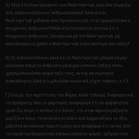
Α) Λένε ότι είναι απόγονοι των Νεάντερνταλ, από όσο γνωρίζω
από παλαιοντολόγους ανθρωπολόγους λένε ότι οι
Νεάντερνταλ χάθηκαν από προσώπου γης όταν εμφανίστηκε ο
σύγχρονος άνθρωπος!! Μάλιστα πιστεύεται έντονα ότι ο
σύγχρονος άνθρωπος ζευγάρωσε με τον Νεάντερνταλ με
αποτέλεσμα να χαθεί ο Νεάντερνταλ πολύ σύντομα σαν είδος!!
Β) Οι παλαιοντολόγοι λένε ότι οι Νεάντερνταλ μπορεί να μην
μιλούσαν όπως οι άνθρωποι μα είχαν κάποιες λέξεις όπου
χρησιμοποιούσαν αναμεταξύ τους, αν και σε νεώτερες
ανακαλύψεις λένε ότι μιλούσαν κανονικά, είχαν τάφους, κ.τ.λ.
Γ) Ενώ με την περίπτωση του Άλμας είναι τελείως διαφορετικά
τα πράγματα, όλοι οι μάρτυρες αναφέρουν ότι αν εμφανιστεί,
γρυλίζει όπως ο σκύλος ή ο λύκος , ότι όταν αφουγκράζεστε
μυρίζουν όπως τα σκυλιά η οι λύκοι και λαχανιάζουν το ίδιο,
μάλιστα σε κάποιες περιπτώσεις μου ανάφεραν ότι εκτός από
τα τεράστια άλματα που κάνουν, κάποιες φορές τρέχουν στα