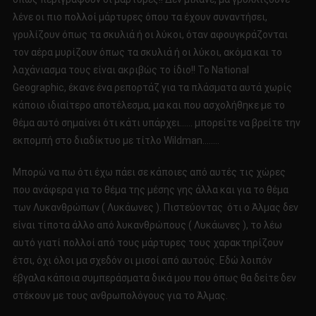
λένε οι πιο πολλοί μάρτυρες όπου τα έχουν συναντήσει,
γρυλίζουν όπως τα σκυλιά ή οι λύκοι, όταν αφουγκράζονται
τον αέρα μυρίζουν όπως τα σκυλιά ή οι λύκοι, ακόμα και το
λαχάνιασμα τους είναι ακριβώς το ίδιο!! Το National
Geographic, έκανε ένα ρεπορτάζ για τα πλάσματα αυτά χωρίς
κάποιο ιδιαίτερο αποτέλεσμα, μα και που ασχολήθηκε με το
θέμα αυτό σημαίνει ότι κάτι υπάρχει…… μπορείτε να βρείτε την
εκπομπή στο διαδίκτυο με τίτλο Wildman……..
Μπορώ να πω ότι έχω πάει σε κάποιες από αυτές τις χώρες
που ανάφερα για το θέμα της μέσης γης άλλα και για το θέμα
των Λυκανθρώπων ( Λυκάωνες ). Πιστεύοντας ότι ο Άλμας δεν
είναι τίποτα άλλο από λυκανθρώπους ( Λυκάωνες ), το λέω
αυτό γιατί πολλοί από τους μάρτυρες τους χαρακτηρίζουν
έτσι, όχι όλοι μα σχεδόν οι μισοί από αυτούς. Εδώ λοιπόν
έβγαλα κάποια συμπεράσματα δικά μου που όπως θα δείτε δεν
στέκουν με τους ανθρωπολόγους για το Άλμας.