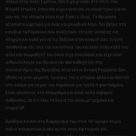
πλέων στην πόλη Σιμπίου, ήδη είχα φτάσει στο σπίτι του
Ντορέλ Ιστράτε όπου και είχα κανονίσει να συναντήσω για να
μου πει την ιστορία όπου είχε ζήσει ο ίδιος. Το θεώρησα
αξιόπιστο μάρτυρα για έναν και μοναδικό λόγο, δεν βγήκε στα
κανάλια τα Ρομανικά που αναζητούν τέτοιες ιστορίες και
πληρώνουν καλά για να τις δείξουν στον κόσμο!! Δεν το είπε
πουθενά εκτός από την οικογένεια του και έναν πολύ καλό του
φίλο και συμμαθητή του όπου είχε σπουδάσει και είχε γίνει
ανθρωπολόγος και βρισκόταν σαν καθηγητής στο
πανεπιστήμιο της Κραϊόβας στην νότιο δυτική Ρουμανία. Δεν
ήθελε να γίνει γνωστή τριγύρω του η ιστορία άλλα και παντού
στο κόσμο για να μην τον περάσουν για τρελό ή φαντασμένο.
Είναι γεωπόνος στο επάγγελμα και είναι πολύ σοβαρός
άνθρωπος, σε ότι λέει τα λόγια του είναι μετρημένα και
σταράτα!!
ο
Βρέθηκα λοιπόν στο διαμέρισμα του στον 16
όροφο σε μια
παλιά πολυκατοικία από αυτές όπου έφτιαχναν επί