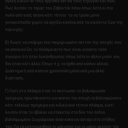
αγέλη λύκων αν τους έβρισκε δεν θα τους έτρωγαν και πάλι.
Πως λοιπόν το τέρας του Ζεβοντάν όπου όπως λέτε οι πιο
πολύ από εσάς έκανε κάτι τέτοιο το να τρώει μόνο
γυναικόπαιδα χωρίς να αγγίξει κανένα από τα οικόσιτα ζώα της
περιοχής;
Β) Χωρίς να υπάρχει ένα τεκμηριωμένο σκίτσο της εποχής που
να απεικονίζει το πλάσμα αυτό πως είναι είσαστε τόσο
σίγουροι ότι ήταν λυκάνθρωπος όπως λέτε οι άλλοι μισοί και
δεν ήταν κάτι άλλο; Όπως π.χ. να ήρθε από κάπου αλλού;
Διάστημα ή από κάποια χρονοπύλη μέσα από μια άλλη
διάσταση;
Γ) Γιατί στο πλάσμα όταν το σκότωσαν το βαλσάμωσαν
πρόχειρα, πρωτάκουστο για εκείνη την εποχή να βαλσαμώσουν
κάτι τελείως πρόχειρα και ειδικά ένα τέτοιο πλάσμα, γιατί
λοιπόν όταν το έβαλαν να στέκεται στα δύο του πόδια
βαλσαμωμένο ζωγράφισαν έναν κόκκινο αστέρι στο στήθος
του; Για να κατηγορηθούν οι μάγισσες και οι μάγοι εκείνης της