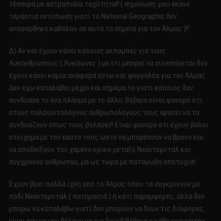
τέσσερα με αστραπιαία ταχύτητα!! ( σημείωση: μου έκανε
τεράστια εντύπωση γιατί το National Geographic δεν
αναφέρθηκε καθόλου σε αυτά τα σημεία για τον Άλμας )!!
Δ) Αν και έχουν κάνει κάποιες εκπομπές για τους
Λυκανθρώπους ( Λυκάωνες ) με ότι μπορεί να συνεπάγεται δεν
έχουν κάνει καμία αναφορά έστω και φευγαλέα για τον Άλμας.
Δεν έχω καταλάβει μέχρι και σήμερα το γιατί κάποιος δεν
συνδύασε το ένα πλάσμα με το άλλο; Βέβαια είναι φανερό ότι
στους παλαιοντολόγους ανθρωπολόγους τους αρέσει να τα
συνδυάζουν όπως τους βολεύει!! Είναι φανερό ότι έχουν βάλει
στοίχημα με τον εαυτό τους ώστε να μπορέσουν να βρουν και
να αποδείξουν τον χαμένο κρίκο μεταξύ Νεάντερνταλ και
συγχρόνου ανθρώπου, μα ως τώρα με παταγώδη αποτυχία!
Έχουν βρει πολλά ίχνη από το Άλμας όπου τα συγκρίνουν με
πόδι Νεάντερνταλ ( πατημασιά ) ή κάτι παρεμφερές, άλλα δεν
μπορώ να καταλάβω γιατί δεν μπορούν να δουν τις διάφορες,