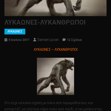
ΛΥΚΑΩΝΕΣ-ΛΥΚΑΝΘΡΩΠΟΙ
ΛΥΚΑΩΝΕΣ
Saman Lycan
Στο
5 Ιουλίου 2011
12 Σχόλια
ΛΥΚΑΩΝΕΣ-
ΛΥΚΑΩΝΕΣ – ΛΥΚΑΝΘΡΩΠΟΙ
ΛΥΚΑΝΘΡΩΠΟΙ
Ότι είχε να κάνει σχέση με λύκο από παραμύθια έως και
ρεπορτάζ με γοήτευε πάρα πολύ από παιδί, όταν μπήκα στην