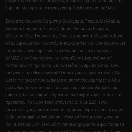
μεγαλύτερο ποσοστό σε αγέλες λύκων αν όχι στον κόσμο στην
Ευρώπη σίγουρα και στα συγκεκριμένα δάση είναι πολλές!!!
Σε όλα τα Καυκάσια Όρη, στην Βουλγαρία, Τσεχία, Μολδαβία,
Αλβανία, Ουκρανία, Ρωσία ,Σιβηρία, Ρουμανία, Γεωργία,
Αζερμπαϊτζάν, Τουρκεστάν, Τουρκία, Αρμενία, Μογγολία, Κίνα,
Ινδία, Αφγανιστάν, Πακιστάν, Μπαγκλαντές, και Ιράν έχουν γίνει
πάμπολλες αναφορές για ένα πλάσμα που το ονομάζουν
ΑΛΜΑΣ, οι ανθρωπολόγοι το ονομάζουν ( Αγριάνθρωπο ),
πιστεύουν ότι πρόκειται για ένα είδος ανθρώπου όπου είναι
απόγονος των Νεάντερνταλ!! Όπου έχουν εμφανιστεί σε άλλες
αυτές τις χώρες που ανάφερα οι αυτόπτες μάρτυρες μιλάνε
για ανθρώπους όπου όλο το σώμα τους είναι καλυμμένο με
μακρύ τρίχωμα μακριά νύχια και πολύ άγρια χαρακτηριστικά
προσώπου. Το ύψος τους φτάνει το 2,10 με 2,20, είναι
απίστευτα γρήγορα και κάνουν τεράστια άλματα, όποτε έχουν
έρθει σε επαφή με ανθρώπους εξαφανίζονται τόσο γρήγορα
που πιστεύουν ότι είναι κάτι σαν εξωπραγματικά φαντάσματα
όπως περιγράφουν οι μάρτυρες!! Δεν μιλάνε, μα γρυλλίζουνε