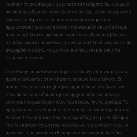
καρπούς το αν υπάρχουν ή όχι αυτά τα πλάσματα. Ίσως, είμαι ο
μοναδικός άνθρωπος στον πλανήτη που έχει κάνει τόση μεγάλη
έρευνα στο θέμα αυτό το οποίο έχει απασχολήσει από
αρχαιοτάτους χρόνους πολλούς πολιτισμούς όπως θα δούμε
παρακάτω!! Όταν αναφέρομαι στους λυκανθρώπους βλέπετε
ότι βάζω μέσα σε παρένθεση την ονομασία ( Λυκάωνες ) αυτό θα
αναφερθώ πιο κάτω το γιατί και πιστεύω ότι και εσείς θα
εκπλαγείτε το γιατί…….
Στην Ελληνική μυθολογία υπήρξε ο Πελασγός όπου και ήταν ο
πρώτος άνθρωπος στον πλανήτη, εκείνος έκανε λέγεται 50
παιδιά!! Ένα από αυτά είχε την ονομασία Λυκάων ή Λυκάωνας.
Ήταν αυτός όπου ίδρυσε την πιο αρχαία πόλη του πλανήτη
κατά τους αρχαιολόγους όλου του κόσμου την Λυκοσούρα. Το
όρος Λύκαιον στην Αρκαδία πήρε επίσης το όνομα της από τον
Λυκάων. Ήταν από τους πρώτους Αρκάδες μαζί με τα αδέρφια
του τον πατέρα την μητέρα του άλλα και τις γυναίκες τους, οι
πρόγονοι τους μετέπειτα θα πάρουν την ονομασία Αρκάδες.