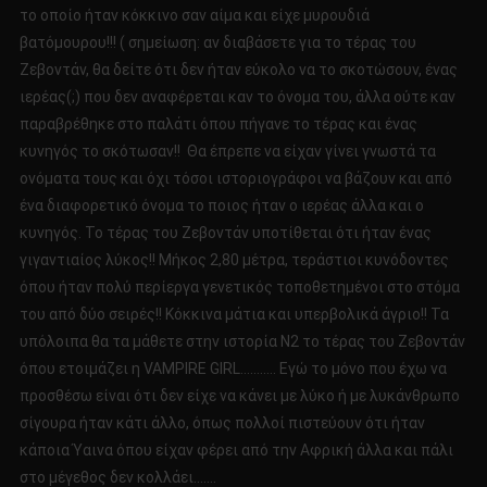
το οποίο ήταν κόκκινο σαν αίμα και είχε μυρουδιά
βατόμουρου!!! ( σημείωση: αν διαβάσετε για το τέρας του
Ζεβοντάν, θα δείτε ότι δεν ήταν εύκολο να το σκοτώσουν, ένας
ιερέας(;) που δεν αναφέρεται καν το όνομα του, άλλα ούτε καν
παραβρέθηκε στο παλάτι όπου πήγανε το τέρας και ένας
κυνηγός το σκότωσαν!! Θα έπρεπε να είχαν γίνει γνωστά τα
ονόματα τους και όχι τόσοι ιστοριογράφοι να βάζουν και από
ένα διαφορετικό όνομα το ποιος ήταν ο ιερέας άλλα και ο
κυνηγός. Το τέρας του Ζεβοντάν υποτίθεται ότι ήταν ένας
γιγαντιαίος λύκος!! Μήκος 2,80 μέτρα, τεράστιοι κυνόδοντες
όπου ήταν πολύ περίεργα γενετικός τοποθετημένοι στο στόμα
του από δύο σειρές!! Κόκκινα μάτια και υπερβολικά άγριο!! Τα
υπόλοιπα θα τα μάθετε στην ιστορία Ν2 το τέρας του Ζεβοντάν
όπου ετοιμάζει η VAMPIRE GIRL……….. Εγώ το μόνο που έχω να
προσθέσω είναι ότι δεν είχε να κάνει με λύκο ή με λυκάνθρωπο
σίγουρα ήταν κάτι άλλο, όπως πολλοί πιστεύουν ότι ήταν
κάποια Ύαινα όπου είχαν φέρει από την Αφρική άλλα και πάλι
στο μέγεθος δεν κολλάει…….