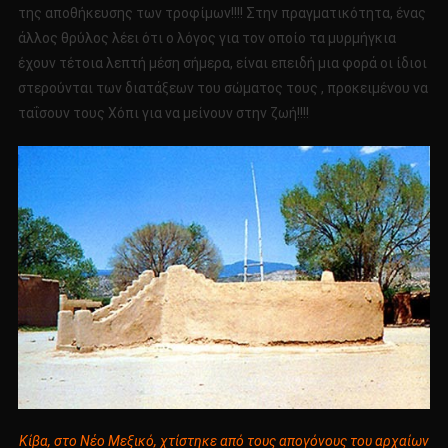
της αποθήκευσης των τροφίμων!!!! Στην πραγματικότητα, ένας
άλλος θρύλος λέει ότι ο λόγος για τον οποίο τα μυρμήγκια
έχουν τέτοια λεπτή μέση σήμερα, είναι επειδή μια φορά οι ίδιοι
στερούνται των διατάξεων του σώματος τους , προκειμένου να
ταΐσουν τους Χόπι για να μείνουν στην ζωή!!!!
Κίβα, στο Νέο Μεξικό, χτίστηκε από τους απογόνους του αρχαίων