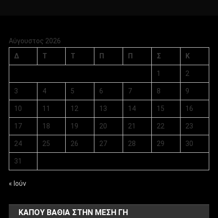
Αύγουστος 2026
Δ
Τ
Τ
Π
Π
Σ
Κ
1
2
3
4
5
6
7
8
9
10
11
12
13
14
15
16
17
18
19
20
21
22
23
24
25
26
27
28
29
30
31
« Ιούν
ΚΑΠΟΥ ΒΑΘΙΑ ΣΤΗΝ ΜΕΣΗ ΓΗ