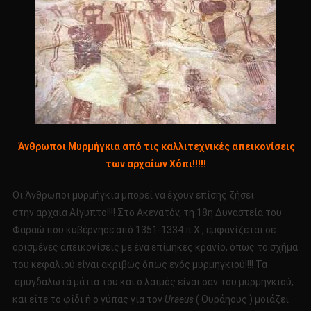
Άνθρωποι Μυρμήγκια από τις καλλιτεχνικές απεικονίσεις
των αρχαίων Χόπι!!!!!
Οι Άνθρωποι μυρμήγκια μπορεί να έχουν επίσης ζήσει
στην αρχαία Αίγυπτο!!!! Στο Ακενατόν, τη 18η Δυναστεία του
Φαραώ που κυβέρνησε από 1351-1334 π.Χ., εμφανίζεται σε
ορισμένες απεικονίσεις με ένα επίμηκες κρανίο, όπως το σχήμα
του κεφαλιού είναι ακριβώς όπως ενός μυρμηγκιού!!!! Τα
αμυγδαλωτά μάτια του και ο λαιμός είναι σαν του μυρμηγκιού,
και είτε το φίδι ή ο γύπας για τον
Uraeus
( Ουράηους ) μοιάζει