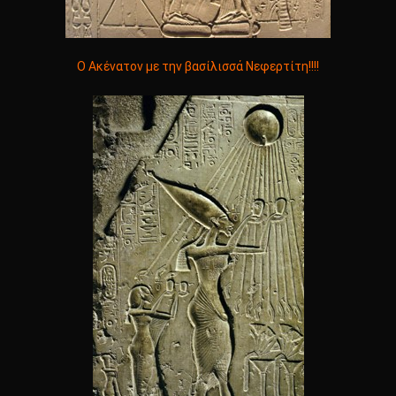
Ο Ακένατον με την βασίλισσά Νεφερτίτη!!!!