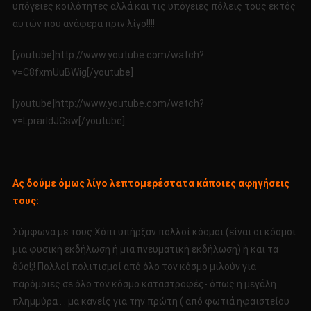
υπόγειες κοιλότητες αλλά και τις υπόγειες πόλεις τους εκτός
αυτών που ανάφερα πριν λίγο!!!!
[youtube]http://www.youtube.com/watch?
v=C8fxmUuBWig[/youtube]
[youtube]http://www.youtube.com/watch?
v=LprarIdJGsw[/youtube]
Ας δούμε όμως λίγο λεπτομερέστατα κάποιες αφηγήσεις
τους:
Σύμφωνα με τους Χόπι υπήρξαν πολλοί κόσμοι (είναι οι κόσμοι
μια φυσική εκδήλωση ή μια πνευματική εκδήλωση) ή και τα
δύο!;! Πολλοί πολιτισμοί από όλο τον κόσμο μιλούν για
παρόμοιες σε όλο τον κόσμο καταστροφές- όπως η μεγάλη
πλημμύρα . . μα κανείς για την πρώτη ( από φωτιά ηφαιστείου