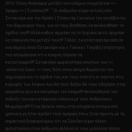
)!!!! Ο Τόπος Ανάνηψης μεταξύ των κόσμων ονομαζόταν <<
Sipapu >> ( Σιπάπου)!!!! . ” Οι άνθρωποι είχαν εντολή από
Σοτακνάγκ και την Spider ( Σπάηντερ ) γυναίκα του να σέβονται
τον Δημιουργό τους, για να τους βοηθήσει να ακολουθήσει το
σχέδιό του!!!! Αλλά καθώς άρχισαν να το ξεχνάνε αυτό, άρχισαν
να τσακώνονται μεταξύ τους!!! Τέλος, η κατάσταση έφτασε σε
ένα σημείο όπου Σοτακνάγκ και ο Taiowa ( Ταηόβα ) στρατηγός
του αποφάσισαν ότι ο κόσμος έπρεπε να
καταστραφεί!!!! Σοτακνάγκ εμφανίστηκε ενώπιον των <<
εκλεκτού λαού >> τους Χόπι όπου ακόμα θυμούνται τον
Δημιουργό και το σχέδιό του, και τους είπε ότι οι πόρτες στις
κορυφές των λόφων που θα τους δείξει θα τους οδηγήσει στην
ασφάλεια πριν καταστρέψει τον κόσμο!!!! Ακολούθησαν την
ένδειξη του και κατέφυγαν υπόγεια με τους Ανθρώπους
Μυρμήγκια!!!! Όταν βγήκαν πάνω στην επιφάνια ύστερα από
χρόνια η γη ήταν σχεδόν τόσο όμορφη όπως ήταν πρώτα, με τη
σημαντική διαφορά όμως ότι τα ζώα δεν είχαν πλέον
εμπιστοσύνη στον άνθρωπο αλλά ούτε τους μιλούσαν πλέον