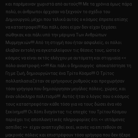
και παρέμειναν χωριστά από αυτούς!!!! Με τα χρόνια όμως πάρα
πολύ, οι άνθρωποι άρχισαν να ξεχνούν το σχέδιο του
Δημιουργού, μέχρι που τελικά αυτός ο κόσμος έπρεπε επίσης
να καταστραφεί!!! Και πάλι, όσοι είχαν δεν είχαν ξεχάσει
σώθηκαν, και πάλι υπό την μέριμνα Των Ανθρώπων
Μυρμηγκιών!!!! Από τη στιγμή που ήταν ασφαλείς, οι πόλοι
έλαβαν εντολή να εγκαταλείψουν τις θέσεις τους, ώστε ο
κόσμος να είναι εκτός ελέγχου με αυτόματη και στιγμιαία <<
πόλο αναστροφή >>!!!! Και πάλι ο δημιουργός αποκατέστησε τη
Γη με ζωή, δημιουργώντας ένα Τρίτο Κόσμο!!!! Ο Τρίτος
πολλαπλασιαζόταν σε γρήγορους ρυθμούς και προχωρήσαν
τόσο γρήγορα που δημιούργησαν μεγάλες πόλεις, χώρες, και
έναν ολόκληρο πολιτισμό!!!! Αυτός ήταν ο λόγος που ο κόσμος
τους καταστρεφόταν κάθε τόσο για να τους δώσει ένα νέο
ξεκίνημα!!!! Οι Χόπι διηγόντας τις εποχές του Τρίτου Κόσμου
περιέχει τις αποπλανητικές πληροφορίες ότι << ιπτάμενες
ασπίδες >> είχαν αναπτυχθεί εκεί, ικανές να επιτεθούν σε
μακρινές πόλεις και επιστρέφουν τόσο γρήγορα που δεν ήξερε