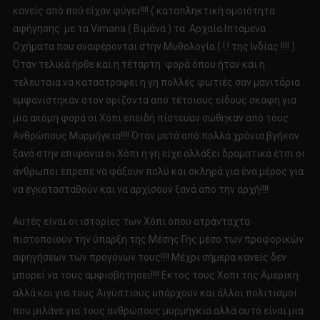
κανείς από πού είχαν φύγει!!!! ( καταπληκτική ομοιότητα
αφήγησης με τα Vimana ( Βιμάνα ) τα Αρχαία Ιπτάμενα
Οχήματα που αναφέρονται στην Μυθολογία ( !;! της Ινδίας !!!! ).
Όταν τελικά ήρθε και η τέταρτη φορά όπου ήταν και η
τελευταία να καταστραφεί η γη πολλές φωτιές σαν μανιτάρια
εμφανίστηκαν στον ορίζοντα από τέτοιους είδους σκάφη για
μια ακόμη φορά οι Χόπι επειδή πίστευαν σώθηκαν από τους
Ανθρώπους Μυρμήγκια!!!! Όταν μετά από πολλά χρόνια βγήκαν
ξανά στην επιφάνια οι Χόπι η γη είχε αλλάξει δραματικά έτσι οι
άνθρωποι έπρεπε να ψάξουν πολύ και σκληρά για ένα μέρος για
να εγκατασταθούν και να αρχίσουν ξανά από την αρχή!!!!
Αυτές είναι οι ιστορίες των Χόπι όπου ατράνταχτα
πιστοποιούν την ύπαρξη της Μέσης Γης μέσο των προφορικών
αφηγήσεων των προγόνων τους!!!! Μέχρι σήμερα κανείς δεν
μπορεί να τους αμφισβητήσει!!!! Εκτός τους Χόπι της Αμερική
αλλά και για τους Αιγύπτιους υπάρχουν και άλλοι πολιτισμοί
που μιλάνε για τους ανθρώπους μυρμήγκια αλλά αυτό είναι μια