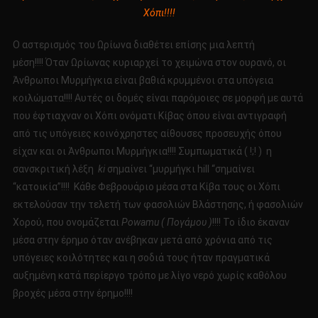
Χόπι!!!!
Ο αστερισμός του Ωρίωνα διαθέτει επίσης μια λεπτή
μέση!!!! Όταν Ωρίωνας κυριαρχεί το χειμώνα στον ουρανό, οι
Άνθρωποι Μυρμήγκια είναι βαθιά κρυμμένοι στα υπόγεια
κοιλώματα!!!! Αυτές οι δομές είναι παρόμοιες σε μορφή με αυτά
που έφτιαχναν οι Χόπι ονόματι Κίβας όπου είναι αντιγραφή
από τις υπόγειες κοινόχρηστες αίθουσες προσευχής όπου
είχαν και οι Άνθρωποι Μυρμήγκια!!!! Συμπωματικά ( !;! ) η
σανσκριτική λέξη
ki
σημαίνει “μυρμήγκι hill “σημαίνει
“κατοικία”!!!! Κάθε Φεβρουάριο μέσα στα Κίβα τους οι Χόπι
εκτελούσαν την τελετή των φασολιών Βλάστησης, ή φασολιών
Χορού, που ονομάζεται
Powamu ( Πογάμου )
!!!! Το ίδιο έκαναν
μέσα στην έρημο όταν ανέβηκαν μετά από χρόνια από τις
υπόγειες κοιλότητες και η σοδιά τους ήταν πραγματικά
αυξημένη κατά περίεργο τρόπο με λίγο νερό χωρίς καθόλου
βροχές μέσα στην έρημο!!!!