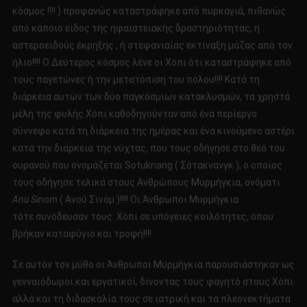
κόσμος !!!! ) προφανώς καταστράφηκε από πυρκαγιά, πιθανώς
από κάποιο είδος της ηφαιστειακής δραστηριότητας, η
αστεροειδούς έκρηξης , ή στεφανιαίας εκτίναξη μάζας από τον
ήλιο!!!! Ο Δεύτερος κόσμος λένε οι Χόπι ότι καταστράφηκε από
τους παγετώνες ή την μετατόπιση του πόλου!!!! Κατά τη
διάρκεια αυτών των δύο παγκόσμιων κατακλυσμών, τα χρηστά
μέλη της φυλής Χόπι καθοδηγούνταν από ένα περίεργο
σύννεφο κατά τη διάρκεια της ημέρας και ένα κινούμενο αστέρι
κατά την διάρκεια της νύχτας, που τους οδήγησε στο θεό του
ουρανού που ονομάζεται Sotuknang ( Σότακνανγκ ), ο οποίος
τους οδήγησε τελικά στους Ανθρώπους Μυρμήγκια, ονόματι
Anu Sinom
( Ανού Σινόμ )!!!! Οι Άνθρωποι Μυρμήγκια
τότε συνόδευσαν τους Χόπι σε υπόγειες κοιλότητες, όπου
βρήκαν καταφύγιο και τροφή!!!!
Σε αυτόν τον μύθο οι Άνθρωποι Μυρμήγκια παρουσιάστηκαν ως
γενναιόδωροι και εργατικοί, δίνοντας τους φαγητό στους Χόπι
αλλά και τη διδασκαλία τους σε ιατρική και τα πλεονεκτήματα