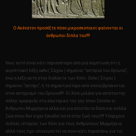
Ο Ακένατον προσέξτε πόσο μικροσκοπικοί φαίνονται οι
άνθρωποι δίπλα του!!!!
Ίσως αυτό είναι κάτι περισσότερο από μια σύμπτωση ότι η
αιγυπτιακή λέξη
sahu
( Σάχου ) σημαίνει “αστέρια του Ωρίωνα”,
ενώ η λέξη αυτή στην διάλεκτο των Χόπι-
Sohu
( Σόχου )
σημαίνει “αστέρι”, ή το σημαντικότερο από οποία βρίσκονται
στον αστερισμό του Ωρίωνα!!!! Οι Χόπι μιλάνε για απίστευτης
πόλης ομορφιάς στο εσωτερικό της γης όπου ζούσαν οι
Άνθρωποι Μυρμήγκια αλλά και για απίστευτα δάση και πολλά
ζώα όπου δεν είχαν ξαναδεί ποτέ στην ζωή τους!!!! Υπάρχουν
πολλές ιστορίες των Χόπι για τους Ανθρώπους Μυρμήγκια
αλλά τους έχει απαγορευτεί να πουν κάτι παραπάνω για τις