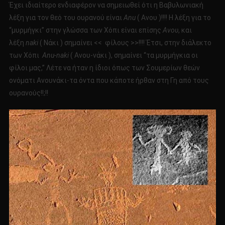
Έχει ιδιαίτερο ενδιαφέρον να σημειωθεί ότι η Βαβυλωνιακή
λέξη για τον θεό του ουρανού είναι
Anu
( Ανου )!!!! Η λέξη για το
“μυρμήγκι” στην γλώσσα των Χόπι είναι επίσης
Ανου
, και
λέξη
naki
( Νάκι ) σημαίνει << φίλους >>!!!! Έτσι, στην διάλεκτο
των Χόπι
Anu-naki
( Ανου-νάκι ), σημαίνει “τα μυρμήγκια οι
φίλοι μας,” Λέτε να ήταν η ίδιοι όπως των Σουμερίων θεών
ονόματι Aνουνάκι-τα όντα που κάποτε ήρθαν στη Γη από τους
ουρανούς!!;!!