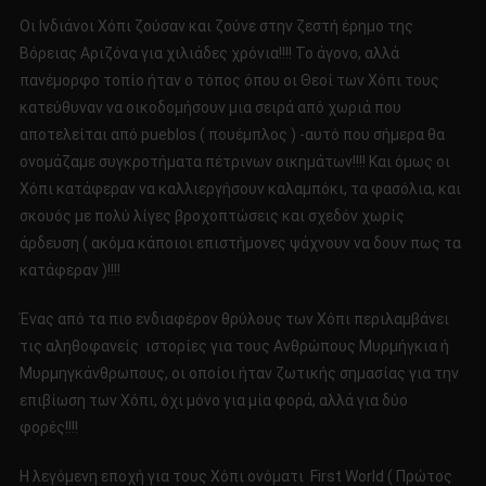
ΑΜΕΡΙΚΗΣ
Οι Ινδιάνοι Χόπι ζούσαν και ζούνε στην ζεστή έρημο της
ΚΑΙ
Βόρειας Αριζόνα για χιλιάδες χρόνια!!!! Το άγονο, αλλά
ΟΙ
πανέμορφο τοπίο ήταν ο τόπος όπου οι Θεοί των Χόπι τους
ΑΛΗΘΟΦΑΝΕΙΣ
κατεύθυναν να οικοδομήσουν μια σειρά από χωριά που
ΙΣΤΟΡΙΕΣ
αποτελείται από pueblos ( πουέμπλος ) -αυτό που σήμερα θα
ΤΟΥΣ
ονομάζαμε συγκροτήματα πέτρινων οικημάτων!!!! Και όμως οι
ΓΙΑ
Χόπι κατάφεραν να καλλιεργήσουν καλαμπόκι, τα φασόλια, και
ΤΟΥΣ
σκουός με πολύ λίγες βροχοπτώσεις και σχεδόν χωρίς
ΑΝΘΡΩΠΟΥΣ
άρδευση ( ακόμα κάποιοι επιστήμονες ψάχνουν να δουν πως τα
ΜΥΡΜΗΓΚΙΑ!!!!
κατάφεραν )!!!!
Ένας από τα πιο ενδιαφέρον θρύλους των Χόπι περιλαμβάνει
τις αληθοφανείς ιστορίες για τους Ανθρώπους Μυρμήγκια ή
Μυρμηγκάνθρωπους, οι οποίοι ήταν ζωτικής σημασίας για την
επιβίωση των Χόπι, όχι μόνο για μία φορά, αλλά για δύο
φορές!!!!
Η λεγόμενη εποχή για τους Χόπι ονόματι First World ( Πρώτος