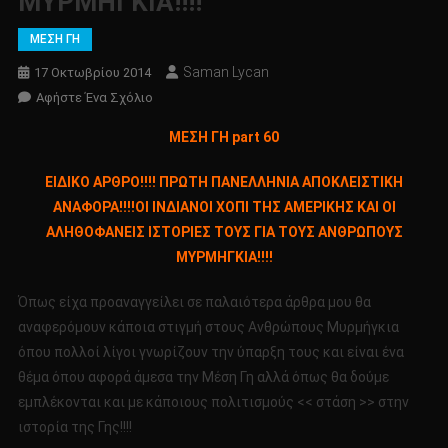
ΜΥΡΜΗΓΚΙΑ!!!!
ΜΕΣΗ ΓΗ
Saman Lycan
17 Οκτωβρίου 2014
Για
Αφήστε Ένα Σχόλιο
Το
ΜΕΣΗ ΓΗ part 60
ΜΕΣΗ
ΓΗ
ΕΙΔΙΚΟ ΑΡΘΡΟ!!!! ΠΡΩΤΗ ΠΑΝΕΛΛΗΝΙΑ ΑΠΟΚΛΕΙΣΤΙΚΗ
Part
ΑΝΑΦΟΡΑ!!!!ΟΙ ΙΝΔΙΑΝΟΙ ΧΟΠΙ ΤΗΣ ΑΜΕΡΙΚΗΣ ΚΑΙ ΟΙ
60
ΑΛΗΘΟΦΑΝΕΙΣ ΙΣΤΟΡΙΕΣ ΤΟΥΣ ΓΙΑ ΤΟΥΣ ΑΝΘΡΩΠΟΥΣ
ΕΙΔΙΚΟ
ΜΥΡΜΗΓΚΙΑ!!!!
ΑΡΘΡΟ!!!!
ΠΡΩΤΗ
Όπως είχα προαναγγείλει σε παλαιότερα άρθρα μου θα
ΠΑΝΕΛΛΗΝΙΑ
αναφερόμουν κάποια στιγμή στους Ανθρώπους Μυρμήγκια
ΑΠΟΚΛΕΙΣΤΙΚΗ
ΑΝΑΦΟΡΑ!!!!
όπου πολλοί λίγοι γνωρίζουν την ύπαρξη τους και είναι ένα
ΟΙ
θέμα όπου αφορά άμεσα την Μέση Γη αλλά όπως θα δούμε
ΙΝΔΙΑΝΟΙ
εμπλέκονται και με κάποιους πολιτισμούς << στάση >> στην
ΧΟΠΙ
ιστορία της Γης!!!!
ΤΗΣ