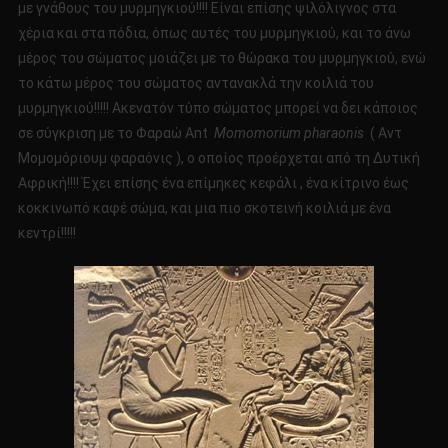
με γνάθους του μυρμηγκιού!!!! Είναι επίσης ψιλόλιγνος στα
χέρια και στα πόδια, όπως αυτές του μυρμηγκιού, και το άνω
μέρος του σώματος μοιάζει με το θώρακα του μυρμηγκιού, ενώ
το κάτω μέρος του σώματος αντανακλά την κοιλιά του
μυρμηγκιού!!!!! Ακενατόν τύπο σώματος μπορεί να δει κάποιος
σε σύγκριση με το Φαραώ Ant
Momomorium pharaonis
( Αντ
Μομομόριουμ φαραόνις ), ο οποίος προέρχεται από τη Δυτική
Αφρική!!!! Έχει επίσης ένα επίμηκες κεφάλι , ένα κίτρινο έως
κοκκινωπό καφέ σώμα, και μια πιο σκοτεινή κοιλιά με ένα
κεντρί!!!!!