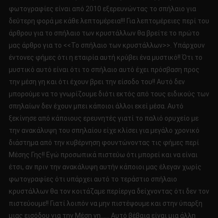
φωτογραφίες είναι από 2010 εξερευνώντας το σπήλαιο για
δεύτερη φορά με κάθε λεπτομέρεια!!! Για λεπτομέρειες περί του
άρθρου για το σπήλαιο των κρυστάλλων θα βρείτε το πρώτο
μας άρθρο για το <<Το σπήλαιο των κρυστάλλων>>. Υπάρχουν
έντονες φήμες ότι η εταιρία αυτή κρύβει ένα μυστικό!! Ότι το
μυστικό αυτό είναι ότι το σπήλαιο αυτό έχει πρόσβαση προς
την μέση γη και ότι έχουν βρει την είσοδο του!! Αυτό δεν
μπορούμε να το γνωρίζουμε διότι εκτός από τους ειδικούς των
σπηλαίων δεν έχουν μπει κάποιοι άλλοι εκεί μέσα. Αυτό
ξεκίνησε από κάποιους ερευνητές γιατί το παλιό ορυχείο με
την ανακάλυψη του σπηλαίου είχε κλίσει για μεγάλο χρονικό
διάστημα από την κυβέρνηση φουντώνοντας τις φήμες περί
Μέσης Γης!! Εγώ προσωπικά πιστεύω ότι μπορεί και να είναι
έτσι, αν πριν την ανακάλυψη αυτήν κάποιοι μας έλεγαν χωρίς
φωτογραφίες ότι υπάρχει αυτό το τεράστιο σπήλαιο
κρυστάλλων θα τον κοιτάζαμε περίεργα δείχνοντας ότι δεν τον
πιστεύουμε!! Γιατί λοιπόν να μην πιστέψουμε και στην ύπαρξη
μιας εισόδου για την Μέση γη…… Αυτό βέβαια είναι μια άλλη