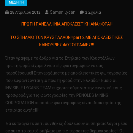
ΜΕΣΗ ΓΗ
Saman Lycan
Στο
28 Απριλίου 2012
2 Σχόλια
ΠΡΩΤΗ
ΠΡΩΤΗ ΠΑΝΕΛΛΗΝΙΑ ΑΠΟΚΛΕΙΣΤΙΚΗ ΑΝΑΦΟΡΑ!!!
ΠΑΝΕΛΛΗΝΙΑ
ΑΠΟΚΛΕΙΣΤΙΚΗ
ΤΟ ΣΠΗΛΑΙΟ ΤΩΝ ΚΡΥΣΤΑΛΛΩΝ!!!part 2 ΜΕ ΑΠΟΚΛΕΙΣΤΙΚΕΣ
ΑΝΑΦΟΡΑ!!!
ΚΑΙΝΟΥΡΙΕΣ ΦΩΤΟΓΡΑΦΙΕΣ!!!
ΤΟ
ΣΠΗΛΑΙΟ
Όταν γράψαμε το άρθρο για το Σπήλαιο των Κρυστάλλων
ΤΩΝ
πρώτη φορά είχαμε λιγοστές φωτογραφίες να σας
ΚΡΥΣΤΑΛΛΩΝ!!!par
παραθέσουμε!! Επανερχόμαστε με αποκλειστικές φωτογραφίες
2
που εμφανίζονται για πρώτη φορά στην Ελλάδα!!! Εμείς οι
ΜΕ
ΑΠΟΚΛΕΙΣΤΙΚΕΣ
INVISIBLE LYCANS TEAM ευχαριστούμε για την ευγενική τους
ΚΑΙΝΟΥΡΙΕΣ
προσφορά για τις φωτογραφίες την PENOLES MINING
ΦΩΤΟΓΡΑΦΙΕΣ!!!
CORPORATION οι οποίες φωτογραφίες είναι ιδιοκτησία της
εταιρίας αυτής!!!!
θα εκπλαγείτε σε τι συνθήκες δουλεύουν οι σπηλαιολόγοι μέσα
σε αυτό το καυτό σπήλαιο με τις τεράστιες θερμοκρασίες!! Οι