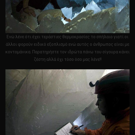
Ενώ λένε ότι έχει τεράστιες θερμοκρασίες το σπήλαιο γιατί οι
άλλοι φορούν ειδικό εξοπλισμό ενώ αυτός ο άνθρωπος είναι με
κοντομάνικα. Παρατηρήστε τον ιδρώτα πάνω του σίγουρα κάνει
ζέστη αλλά όχι τόσο όσο μας λένε!!