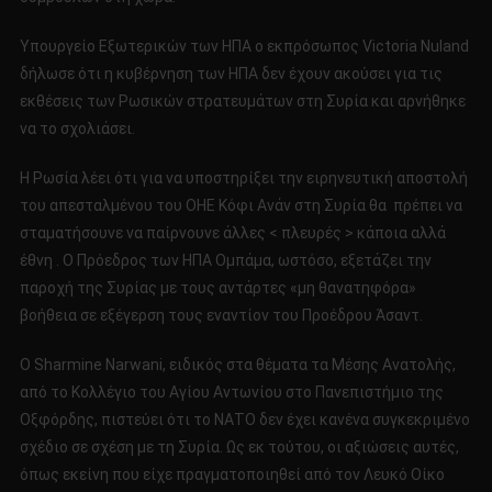
Υπουργείο Εξωτερικών των ΗΠΑ ο εκπρόσωπος Victoria Nuland
δήλωσε ότι η κυβέρνηση των ΗΠΑ δεν έχουν ακούσει για τις
εκθέσεις των Ρωσικών στρατευμάτων στη Συρία και αρνήθηκε
να το σχολιάσει.
Η Ρωσία λέει ότι για να υποστηρίξει την ειρηνευτική αποστολή
του απεσταλμένου του ΟΗΕ Κόφι Ανάν στη Συρία θα πρέπει να
σταματήσουνε να παίρνουνε άλλες < πλευρές > κάποια αλλά
έθνη . Ο Πρόεδρος των ΗΠΑ Ομπάμα, ωστόσο, εξετάζει την
παροχή της Συρίας με τους αντάρτες «μη θανατηφόρα»
βοήθεια σε εξέγερση τους εναντίον του Προέδρου Άσαντ.
Ο Sharmine Narwani, ειδικός στα θέματα τα Μέσης Ανατολής,
από το Κολλέγιο του Αγίου Αντωνίου στο Πανεπιστήμιο της
Οξφόρδης, πιστεύει ότι το ΝΑΤΟ δεν έχει κανένα συγκεκριμένο
σχέδιο σε σχέση με τη Συρία. Ως εκ τούτου, οι αξιώσεις αυτές,
όπως εκείνη που είχε πραγματοποιηθεί από τον Λευκό Οίκο