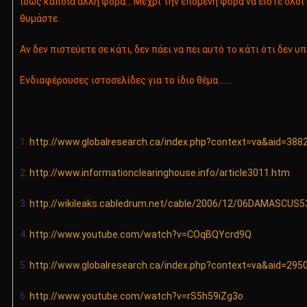
ίσως κάποια άλλη φορά… Μέχρι την επόμενη φορά να είστε όλοι 
θυμάστε.
Αν δεν πιστεύετε σε κάτι, δεν πάει να πει αυτό το κάτι ότι δεν υπά
Ενδιαφέρουσες ιστοσελίδες για το ίδιο θέμα…….
1.
http://www.globalresearch.ca/index.php?context=va&aid=388
2.
http://www.informationclearinghouse.info/article3011.htm
3.
http://wikileaks.cabledrum.net/cable/2006/12/06DAMASCUS
4.
http://www.youtube.com/watch?v=COqBQYcrd9Q
5.
http://www.globalresearch.ca/index.php?context=va&aid=295
6.
http://www.youtube.com/watch?v=rS5h59iZg3o