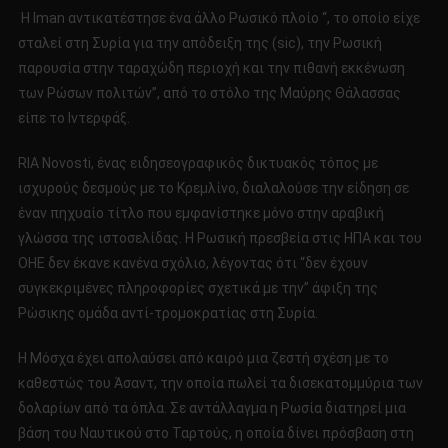
Η Iman αντικατέστησε ένα άλλο Ρωσικό πλοίο “, το οποίο είχε
σταλεί στη Συρία για την απόδειξη της (sic), την Ρωσική
παρουσία στην ταραχώδη περιοχή και την πιθανή εκκένωση
των Ρώσων πολιτών”, από το στόλο της Μαύρης Θάλασσας
είπε το Ιντερφάξ.
RIA Novosti, ένας ειδησεογραφικός δικτυακός τόπος με
ισχυρούς δεσμούς με το Κρεμλίνο, διαλαλούσε την είδηση σε
έναν πηχυαίο τίτλο που εμφανίστηκε μόνο στην αραβική
γλώσσα της ιστοσελίδας. Η Ρωσική πρεσβεία στις ΗΠΑ και του
ΟΗΕ δεν έκανε κανένα σχόλιο, λέγοντας ότι “δεν έχουν
συγκεκριμένες πληροφορίες σχετικά με την” άφιξη της
Ρώσικης ομάδα αντί-τρομοκρατίας στη Συρία.
Η Μόσχα έχει απολαύσει από καιρό μια ζεστή σχέση με το
καθεστώς του Άσαντ, την οποία πωλεί τα δισεκατομμύρια των
δολαρίων από τα όπλα. Σε αντάλλαγμα η Ρωσία διατηρεί μια
βάση του Ναυτικού στο Ταρτούς, η οποία δίνει πρόσβαση στη