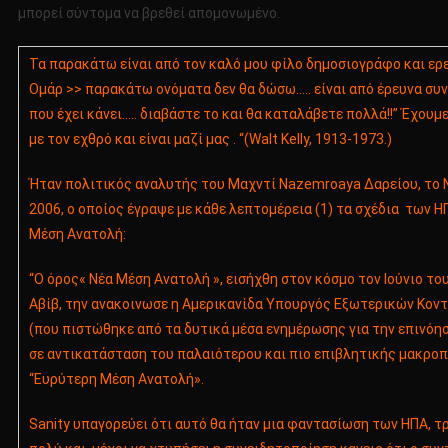
μπορεί σύντομα να βρεθεί απομονωμένο.
Τα παρακάτω είναι από τον καλό μου φίλο δημοσιογράφο και ερ
Ομάρ >> παρακάτω ονόματα δεν θα δώσω….. είναι από έρευνα συ
που έχει κάνει….. διαβάστε το και θα καταλάβετε πολλά!!” Έχουμ
με τον εχθρό και είναι μαζί μας . “(Walt Kelly, 1913-1973.)
Ήταν πολιτικός αναλυτής του Μαχντί Nazemroaya Δαρείου, το 
2006, ο οποίος έγραψε με κάθε λεπτομέρεια (1) τα σχέδια των ΗΠ
Μέση Ανατολή:
“Ο όρος« Νέα Μέση Ανατολή », εισήχθη στον κόσμο τον Ιούνιο του
Αβίβ, την ανακοινωσε η Αμερικανίδα Υπουργός Εξωτερικών Κοντ
(που πιστώθηκε από τα δυτικά μέσα ενημέρωσης για την επινόησ
σε αντικατάσταση του παλαιότερου και πιο επιβλητικής μακροπ
“Ευρύτερη Μέση Ανατολή».
Sanity υπαγορεύει ότι αυτό θα ήταν μια φαντασίωση των ΗΠΑ, 