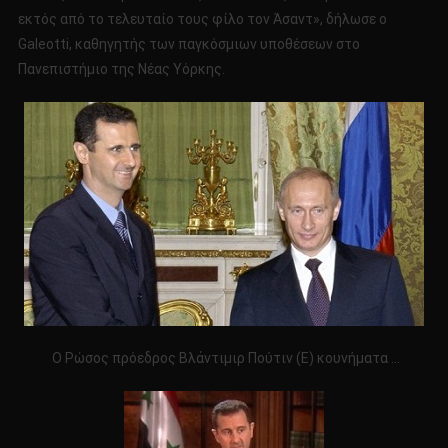
εκτός από το τελευταίο τους φίλο τον Άσαντ», δήλωσε ο
Galeotti, καθηγητής των παγκόσμιων υποθέσεων στο
Πανεπιστήμιο της Νέας Υόρκης.
Ο Ρώσος πρόεδρος Βλάντιμιρ Πούτιν (Ε) κουνήματα …