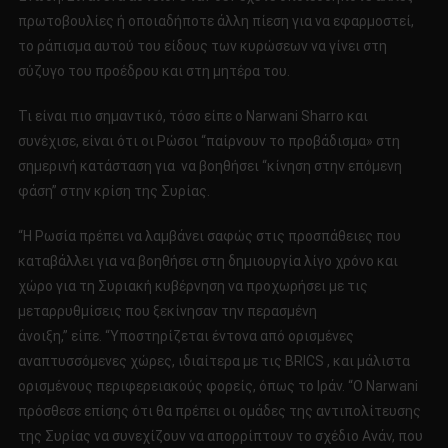
πρωτοβουλίες ή οποιαδήποτε άλλη πίεση για να εφαρμοστεί,
το ράπισμα αυτού του είδους των κυρώσεων να γίνει στη
σύζυγο του προέδρου και στη μητέρα του.
Τι είναι πιο σημαντικό, τόσο είπε ο Narwani Sharro και
συνέχισε, είναι ότι οι Ρώσοι “παίρνουν το προβάδισμα» στη
σημερινή κατάσταση για να βοηθήσει “κίνηση στην επόμενη
φάση” στην κρίση της Συρίας.
“Η Ρωσία πρέπει να λαμβάνει σαφώς στις προσπάθειες που
καταβάλλει για να βοηθήσει στη δημιουργία λίγο χρόνο και
χώρο για τη Συριακή κυβέρνηση να προχωρήσει με τις
μεταρρυθμίσεις που ξεκίνησαν την περασμένη
άνοιξη,” είπε. “Υποστηρίζεται έντονα από ορισμένες
αναπτυσσόμενες χώρες, ιδιαίτερα με τις BRICS , και μάλιστα
ορισμένους περιφερειακούς φορείς, όπως το Ιράν. “Ο Narwani
πρόσθεσε επίσης ότι θα πρέπει οι ομάδες της αντιπολίτευσης
της Συρίας να συνεχίζουν να απορρίπτουν το σχέδιο Ανάν, που