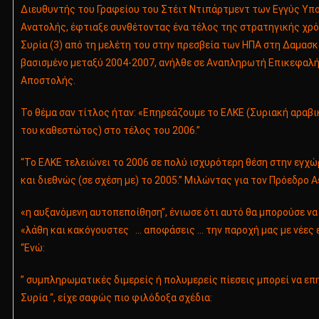
Διευθυντής του Γραφείου του Στέιτ Ντιπάρτμεντ των Εγγύς Υπ
Ανατολής, έφτιαξε συνθέτοντας ένα τέλος της στρατηγικής χρό
Συρία (3) από τη μελέτη του στην πρεσβεία των ΗΠΑ στη Δαμασκ
βασισμένο μεταξύ 2004-2007, ανήλθε σε Αναπληρωτή Επικεφαλή
Αποστολής.
Το θέμα σαν τίτλος ήταν: «Επηρεάζουμε το ΕΛΚΕ (Συριακή αραβ
του καθεστώτος) στο τέλος του 2006.”
“Το ΕΛΚΕ τελειώνει το 2006 σε πολύ ισχυρότερη θέση στην εγχώ
και διεθνώς (σε σχέση με) το 2005.” Μιλώντας για τον Πρόεδρο A
«η αυξανόμενη αυτοπεποίθηση”, ένιωσε ότι αυτό θα μπορούσε να
«λάθη και κακόγουστες … αποφάσεις … την παροχή μας με νέες 
“Ενώ:
” συμπληρωματικές διμερείς ή πολυμερείς πίεσεις μπορεί να επ
Συρία “, είχε σαφώς πιο φιλόδοξα σχέδια: