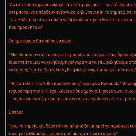
“Αυτό το συστημα συνοψίζει την εκτίμηση μας … τρωτά σημεία, κ
ότι μπορεί να υπάρξουν ενέργειες, δηλώσεις και τα σήματα, ότι 
των ΗΠΑ μπορεί να στείλει να βελτιώσει την πιθανότητα τέτοιω
που προκύπτουν.”
Οι προτάσεις θα πρέπει να είναι:
” Να υλοποιούνται και να μετατραπούν σε πραγματικές δράσεις κ
είμαστε έτοιμοι να κινηθούμε γρήγορα για να επωφεληθούμε από
ευκαιρίες.” ( ο Le Carré, Forsyth, ή Φλέμινγκ, «διπλωμάτης» στη 
“Ως το τέλος του 2006 προσεγγίσεις” έγραψε ο Roebuck, “Μπασά
ισχυρότερη από ό,τι έχει κάνει σε δύο χρόνια. Η χώρα είναι οικ
… περιφερειακά ζητήματα φαίνονται να πηγαίνουν με τον τρόπο 
Ωστόσο:
“τρωτά σημεία και θέματα που πλησιάζει μπορεί να παράσχει ευκ
πίεση στα Μπασάρ … μερικά από αυτά τα τρωτά σημεία”