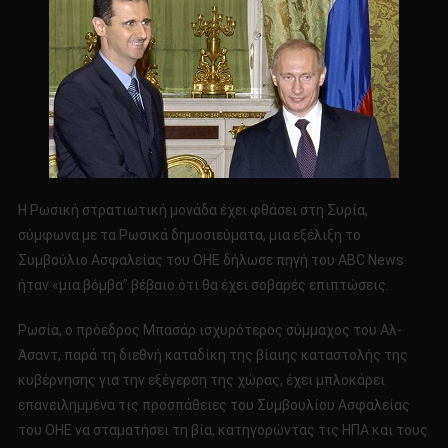
Η Ρωσική στρατιωτική μονάδα έχει φθάσει στη Συρία,
σύμφωνα με τα Ρωσικά δημοσιεύματα, μια εξέλιξη το
Συμβούλιο Ασφαλείας του ΟΗΕ δήλωσε πηγή του ABC News
ήταν «μια βόμβα” βέβαιο ότι θα έχει σοβαρές επιπτώσεις.
Ρωσία, ο πρόεδρος Μπασάρ ισχυρότερος σύμμαχος του Αλ-
Άσαντ, παρά τη διεθνή καταδίκη της βίαιης καταστολής της
κυβέρνησης για την εξέγερση της χώρας, έχει μπλοκάρει
επανειλημμένα τις προσπάθειες του Συμβουλίου Ασφαλείας
του ΟΗΕ να σταματήσει τη βία, κατηγορώντας τις ΗΠΑ και τους