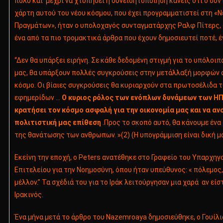
πολύ και μέχρι να χτυπήσει η συνειδητοποίηση κανεις ότι ο συ
χάρτη αυτού του νέου κόσμου, που έχει προγραμματιστεί στη «Ν
Πραγμάτων», ήταν ο υπολοχαγός συνταγματάρχης Ραλφ Πίτερς, ο
ένα από τα πιο τρομακτικά άρθρα που έχουν δημοσιευτεί ποτέ, 
“Δεν θα υπάρξει ειρήνη. Σε κάθε δεδομένη στιγμή για το υπόλοι
μας, θα υπάρξουν πολλές συγκρούσεις στην μετάλλαξή μορφών σ
κόσμο. Οι βίαιες συγκρούσεις θα κυριαρχούν στα πρωτοσέλιδα 
εφημερίδων …
Ο
κυριος
ρόλος των ενόπλων δυνάμεων των ΗΠΑ
κρατήσει τον κόσμο ασφαλή για την οικονομία μας και να ανο
πολιτιστική μας επίθεση
.Προς το σκοπό αυτό, θα κάνουμε ένα
της θανάτωσης των ανθρωπων. »(2) (Η υπογράμμιση είναι δική μο
Εκείνη την εποχή, ο Peters ανατέθηκε στο Γραφείο του Υπαρχηγ
Επιτελείου για την Νοημοσύνη, όπου ήταν υπεύθυνος: « πόλεμος,
μέλλον.” Τα σχέδιά του για το Ιράκ λειτούργησαν μια χαρά αν είσ
Ιρακινός.
Ένα μήνα μετά το άρθρο του Nazemroaya δημοσιεύθηκε, ο Γουίλι