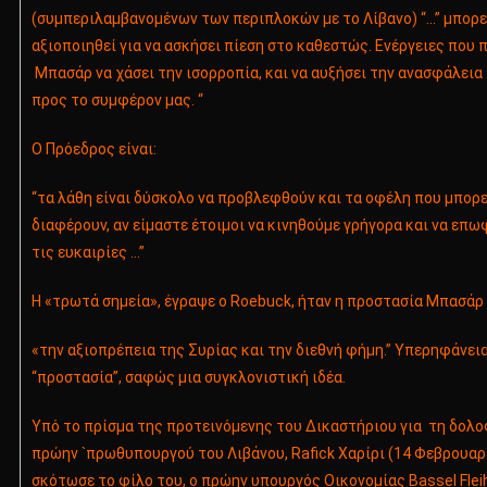
(συμπεριλαμβανομένων των περιπλοκών με το Λίβανο) “…” μπορε
αξιοποιηθεί για να ασκήσει πίεση στο καθεστώς. Ενέργειες που
Μπασάρ να χάσει την ισορροπία, και να αυξήσει την ανασφάλεια 
προς το συμφέρον μας. “
Ο Πρόεδρος είναι:
“τα λάθη είναι δύσκολο να προβλεφθούν και τα οφέλη που μπορε
διαφέρουν, αν είμαστε έτοιμοι να κινηθούμε γρήγορα και να επ
τις ευκαιρίες …”
Η «τρωτά σημεία», έγραψε ο Roebuck, ήταν η προστασία Μπασάρ 
«την αξιοπρέπεια της Συρίας και την διεθνή φήμη.” Υπερηφάνεια
“προστασία”, σαφώς μια συγκλονιστική ιδέα.
Υπό το πρίσμα της προτεινόμενης του Δικαστήριου για τη δολο
πρώην `πρωθυπουργού του Λιβάνου, Rafick Χαρίρι (14 Φεβρουαρ
σκότωσε το φίλο του, ο πρώην υπουργός Οικονομίας Bassel Fleih