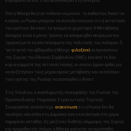
κορυφώνεται και τι θα ακολουθήσει στη συνέχεια.
Όσο η Μόσχα θα ήταν πιθανόν να μισούν το καθεστώς Άσαντ εν
κινήσει, οι Ρώσοι μπορούν να συνειδητοποιούν ότι η αντίσταση
του κράτους θα κάνει τα πράγματα χειρότερα. Η Μετάβασης
Δύναμης είναι ο μόνος τρόπος να αποφευχθεί ακόμα μια πιο
τραγική μετά τα αποτελέσματα της πολιτικής του πολέμου. Γι
‘αυτό αυτή την εβδομάδα η Μόσχα
φιλοξενεί
εκπροσώπους
της Συρίας του Εθνικού Συμβουλίου (SNC), ένα από τα δύο
κύρια κόμματα της αντιπολίτευσης, οι οποίοι έχουν έρθει για
να συζητήσουν τους μηχανισμούς μετάβασης και να πείσουν
τους ηγέτες της Ρωσίας να αποσυρθεί ο Άσαντ.
Στις 9 Ιουλίου, ο αναπληρωτής επικεφαλής της Ρωσίας της
Ομοσπονδιακής Υπηρεσίας Στρατιωτικής Τεχνικής
Συνεργασίας αναπάντεχα
ανακοίνωσε
ότι η Ρωσία δεν θα
πουλήσει νέα όπλα στη Δαμασκό όσο η κατάσταση στη χώρα
παραμένει ασταθής. Ως μείζονες διεθνής σύμμαχος της Συρίας
και προμηθευτής όπλων, η Μόσχα φαίνεται να προσπαθεί