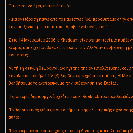
Όπως και να έχει, αναμενόταν ότι:
«μια αντίδραση πάνω από το καθεστώς [θα] προσθέταμε στην α
την αποξένωση του από τους Άραβες γείτονές του.”
Στις 14 Ιανουαρίου 2006, ο Khaddam είχε σχηματισεί μια κυβέρν
εξορία, και είχε προβλέψει το τέλος της Αλ-Άσαντ κυβέρνηση μέ
του έτους.
Αυτή τη στιγμή θεωρείται ως ηγέτης της αντιπολίτευσης, και υ
κανάλι του Ισραήλ 2 TV. (4) λαμβάνουμε χρήματα από τις ΗΠΑ και
βοηθήσουμε να ανατρέψουμε την κυβέρνηση της Συρίας.
Περαιτέρω δημιουργικά σχέδια του κ. Roebuck του περιλαμβάνο
“Ενθάρρυντικές φήμες και τα σήματα της εξωτερικής σχεδίασης.
αυτό:
“Περιφερειακους συμμάχους όπως η Αίγυπτος και η Σαουδική Α