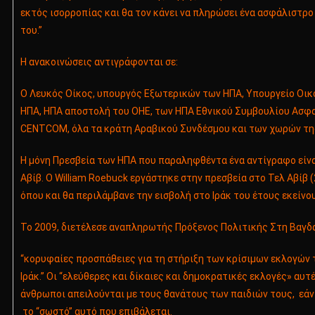
εκτός ισορροπίας και θα τον κάνει να πληρώσει ένα ασφάλιστρο 
του.”
Η ανακοινώσεις αντιγράφονται σε:
Ο Λευκός Οίκος, υπουργός Εξωτερικών των ΗΠΑ, Υπουργείο Οι
ΗΠΑ, ΗΠΑ αποστολή του ΟΗΕ, των ΗΠΑ Εθνικού Συμβουλίου Ασφα
CENTCOM, όλα τα κράτη Αραβικού Συνδέσμου και των χωρών τη
Η μόνη Πρεσβεία των ΗΠΑ που παραληφθέντα ένα αντίγραφο είνα
Αβίβ. Ο William Roebuck εργάστηκε στην πρεσβεία στο Τελ Αβίβ 
όπου και θα περιλάμβανε την εισβολή στο Ιράκ του έτους εκείνου
Το 2009, διετέλεσε αναπληρωτής Πρόξενος Πολιτικής Στη Βαγδ
“κορυφαίες προσπάθειες για τη στήριξη των κρίσιμων εκλογών 
Ιράκ.” Οι “ελεύθερες και δίκαιες και δημοκρατικές εκλογές» αυτέ
άνθρωποι απειλούνται με τους θανάτους των παιδιών τους, εάν
το “σωστό” αυτό που επιβάλεται.