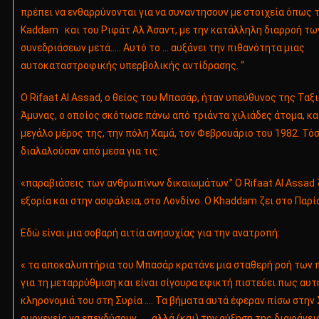
πρέπει να ενθαρρύνονται για να συναντησουν με στοιχεία όπως 
Kaddam και του Ριφάτ Αλ Άσαντ, με την κατάλληλη διαρροή τω
συνεδριάσεων μετά….. Αυτό το … αυξάνει την πιθανότητα μιας
αυτοκαταστροφικής υπερβολικής αντίδρασης. “
Ο Rifaat Al Assad, ο θείος του Μπασάρ, ήταν υπεύθυνος της Ταξ
Άμυνας, ο οποίος σκότωσε πάνω από τριάντα χιλιάδες άτομα, κ
μεγάλο μέρος της, την πόλη Χαμά, τον Φεβρουάριο του 1982. Τό
διαλαλούσαν από μεσα για τις:
«παραβιάσεις των ανθρωπίνων δικαιωμάτων.” Ο Rifaat Al Assad 
εξορία και στην ασφάλεια, στο Λονδίνο. Ο Khaddam ζει στο Παρίσι
Εδώ είναι μια σοβαρή αιτία ανησυχίας για την ανατροπή:
« τα αποκαλυπτήρια του Μπασάρ κρατάνε μια σταθερή ροή των
για τη μεταρρύθμιση και είναι σίγουρα εφικτή πιστεύει πως αυτή
κληρονομιά του στη Συρία …. Τα βήματα αυτά έφεραν πίσω στην
ομογενείς να επενδύσουν … αλλά (και) την αύξηση της διαφάνεια