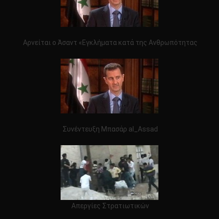
Αρνείται ο Άσαντ «Εγκλήματα κατά της Ανθρωπότητας
Συνέντευξη Μπασάρ al_Assad
Απεργίες Στρατιωτικών