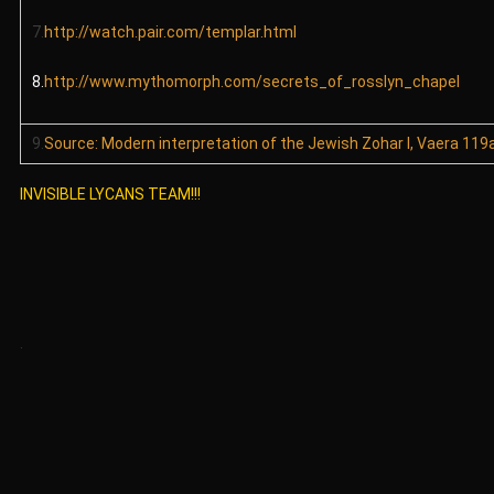
7.
http://watch.pair.com/templar.html
8.
http://www.mythomorph.com/secrets_of_rosslyn_chapel
9.
Source: Modern interpretation of the Jewish Zohar I, Vaera 119
INVISIBLE LYCANS TEAM!!!
.