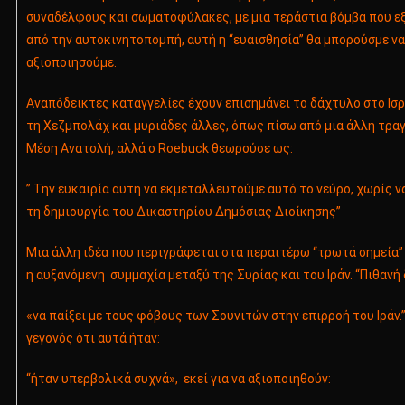
συναδέλφους και σωματοφύλακες, με μια τεράστια βόμβα που ε
από την αυτοκινητοπομπή, αυτή η “ευαισθησία” θα μπορούσμε να
αξιοποιησούμε.
Αναπόδεικτες καταγγελίες έχουν επισημάνει το δάχτυλο στο Ισρ
τη Χεζμπολάχ και μυριάδες άλλες, όπως πίσω από μια άλλη τρα
Μέση Ανατολή, αλλά ο Roebuck θεωρούσε ως:
” Την ευκαιρία αυτη να εκμεταλλευτούμε αυτό το νεύρο, χωρίς ν
τη δημιουργία του Δικαστηρίου Δημόσιας Διοίκησης”
Μια άλλη ιδέα που περιγράφεται στα περαιτέρω “τρωτά σημεία” 
η αυξανόμενη συμμαχία μεταξύ της Συρίας και του Ιράν. “Πιθανή 
«να παίξει με τους φόβους των Σουνιτών στην επιρροή του Ιράν.
γεγονός ότι αυτά ήταν:
“ήταν υπερβολικά συχνά», εκεί για να αξιοποιηθούν: