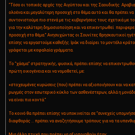
“Τόσο οι τοπικές αρχές της Αιγύπτου και της Σαουδικής Αραβι
ολοένα και μεγαλύτερη προσοχή στο θέμα αυτό και θα πρέπει να
συντονιστούμε πιο στενά με τις κυβερνήσεις τους σχετικά με τ
για την καλύτερη δημοσιοποίηση και να επικεντρωθεί περιφερε
προσοχή στο θέμα.” Ανησυχώντας οι Σουνίτες θρησκευτικοί ηγέ
επίσης να εργαστούμε καθεξής. Ιράκ να διαίρει το μοντέλο κράτο
γράφεται με κεφαλαία γράμματα.
Το “χάσμα” στρατηγικής, φυσικά, πρέπει επίσης να επικεντρωθο
πρώτη οικογένεια και να νομοθετεί, με:
«στοχευμένες κυρώσεις (που) πρέπει να αξιοποιήσουν και να κ
ρωγμές στον εσωτερικό κύκλο των ασθενέστερων, αλλά η μονάδα
να είναι πιο κοντά.”
Το κοινό θα πρέπει επίσης να υποκινείται σε “συνεχείς υπομνήσ
διαφθοράς … πρέπει να αναζητήσουμε τρόπους για να τα υπενθυ
Μια άλλη πτυχή που πρέπει να αξιοποιηθούν ήταν: