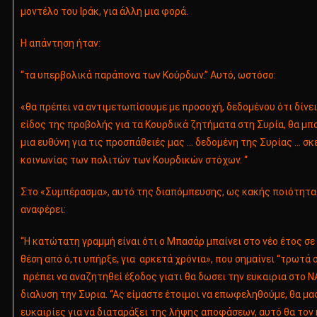
μοντέλο του Ιράκ, για άλλη μια φορά.
Η απάντηση ήταν:
“τα υπερβολικά παράπονα των Κούρδων.” Αυτό, ωστόσο:
«θα πρέπει να αντιμετωπίσουμε με προσοχή, δεδομένου ότι δίνε
είδος της προβολής για τα Κουρδικά ζητήματα στη Συρία, θα μπο
μια ευθύνη για τις προσπάθειές μας … δεδομένη της Συρίας … σκ
κοινωνίας των πολιτών των Κουρδικών στόχων. “
Στο «Συμπέρασμα», αυτό της διαπόμπευσης, ως κακής ποιότητ
αναφέρει:
“Η κατώτατη γραμμή είναι ότι ο Μπασάρ μπαίνει στο νέο έτος σ
θέση από ό,τι υπήρξε, για αρκετά χρόνια», που σημαίνει “τρωτά 
πρέπει να αναζητηθεί έξοδος γιατι θα δωσει την ευκαιρια στο 
διαλυση την Συρια. “Ας είμαστε έτοιμοι να επωφεληθούμε, θα μ
ευκαιρίες για να διαταράξει της λήψης αποφάσεων, αυτό θα τον