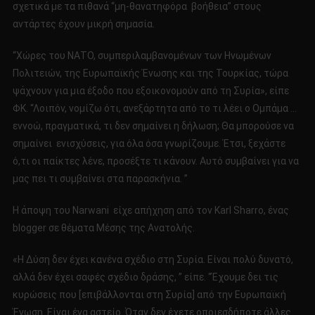
σχετικά με τα πιθανά “μη-θανατηφόρα βοήθεια” στους
αντάρτες έχουν μικρή σημασία.
“Χώρες του ΝΑΤΟ, συμπεριλαμβανομένων των Ηνωμένων
Πολιτειών, της Ευρωπαϊκής Ένωσης και της Τουρκίας, τώρα
ψάχνουν για μια έξοδο που εξοικονομούν από τη Συρία», είπε
ΦΚ. “Λοιπόν, νομίζω ότι, ανεξάρτητα από το τι λέει ο Ομπάμα …
εννοώ, πραγματικά, τι δεν σημαίνει η δήλωση; Θα μπορούσε να
σημαίνει ενισχύσεις, για όλα όσα γνωρίζουμε. Έτσι, ξεχάστε
ό,τι οι παίκτες λένε, προσέξτε τι κάνουν. Αυτό συμβαίνει για να
μας πει τι συμβαίνει στα παρασκήνια. ”
Η άποψη του Narwani είχε απήχηση από τον Karl Sharro, ένας
blogger σε θέματα Μέσης της Ανατολής.
«Η Δύση δεν έχει κανένα σχέδιο στη Συρία. Είναι πολύ δυνατό,
αλλά δεν έχει σαφές σχέδιο δράσης, ” είπε. “Έχουμε δει τις
κυρώσεις που [επιβάλλονται στη Συρία] από την Ευρωπαϊκή
Ένωση. Είναι ένα αστείο. Όταν δεν έχετε οποιεσδήποτε άλλες