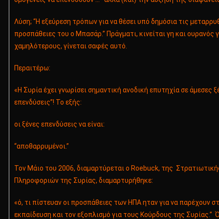
Λύση; “Η εξεύρεση τρόπων για να θέσει υπό δημόσια τις μεταρρυ
προσπάθειες του ο Μπασάρ.” Πράγματι, κινείται γη και ουρανός 
χαμηλότερους, γίνεται σαφές αυτό.
Περαιτέρω:
«Η Συρία έχει γνωρίσει σημαντική ανοδική επυτηχία σε άμεσες ξ
επενδύσεις”! Το εξής:
οι ξένες επενδύσεις να είναι:
“αποθαρρυμένοι.”
Τον Μάιο του 2006, διαμαρτύρεται ο Roebuck, της Στρατιωτικ
Πληροφοριών της Συρίας, διαμαρτυρήθηκε:
«ό, τι πίστευαν οι προσπάθειες των ΗΠΑ ηταν για να παρέχουν 
εκπαίδευση και τον εξοπλισμό για τους Κούρδους της Συρίας.”