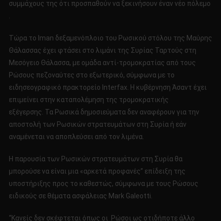
συμμάχους της ότι προσπαθούν να ξεκινήσουν έναν νέο πόλεμο
.
Τώρα το Iman δεξαμενόπλοιο του Ρωσικού στόλου της Μαύρης
Θάλασσας έχει φτάσει στο λιμάνι της Συρίας Ταρτούς στη
Μεσόγειο Θάλασσα, με ομάδα αντί-τρομοκρατίας από τους
Ρώσους πεζοναύτες στο εξωτερικό, σύμφωνα με το
ειδησεογραφικό πρακτορείο Interfax. Η κυβέρνηση Άσαντ έχει
επιμείνει στην καταπολέμηση της τρομοκρατικής
εξέγερσης. Τα Ρωσικά δημοσιεύματα δεν αναφέρουν για την
αποστολή των Ρωσικών στρατευμάτων στη Συρία ή εάν
αναμένεται να αποπλεύσει από τον λιμένα.
Η παρουσία των Ρωσικών στρατευμάτων στη Συρία θα
μπορούσε να είναι μια «αρκετά προφανές” επίδειξη της
υποστήριξης προς το καθεστώς, σύμφωνα με τους Ρώσους
ειδικούς σε θέματα ασφάλειας Mark Galeotti.
“Κανείς δεν σκέφτεται όπως οι Ρώσοι ως οτιδήποτε άλλο