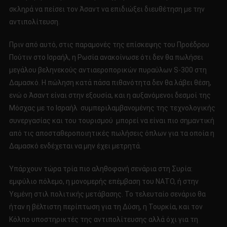
σκληρά να πείσει τον Άσαντ να επιδιώξει διευθέτηση με την
αντιπολίτευση.
Πριν από αυτό, στις παραμονές της επίσκεψης του Προέδρου
Πούτιν στο Ισραήλ, η Ρωσία ανακοίνωσε ότι δεν θα πωλήσει
μεγάλου βεληνεκούς αντιαεροπορικών πυραύλων S-300 στη
Δαμασκό. Η πώληση κατά πάσα πιθανότητα δεν θα λάβει θέση,
ενώ ο Άσαντ είναι στην εξουσία, και η αυξανόμενοι δεσμοί της
Μόσχας με το Ισραήλ συμπεριλαμβανομένης της τεχνολογικής
συνεργασίας και του τουρισμού μπορεί να είναι πιο σημαντική
από τις αποσταθεροποιητικές πωλήσεις όπλων για τα οποία η
Δαμασκό ενδέχεται να μην έχει μετρητά.
Υπάρχουν τώρα τρία πιο αληθοφανή σενάρια στη Συρία:
εμφύλιο πόλεμο, η μονομερής επέμβαση του ΝΑΤΟ, ή στην
Υεμένη στιλ πολιτικής μετάβασης. Το τελευταίο σενάριο θα
ήταν η βέλτιστη περίπτωση για τη Δύση, η Τουρκία, και τον
Κόλπο υποστηρικτές της αντιπολίτευσης αλλά όχι για τη