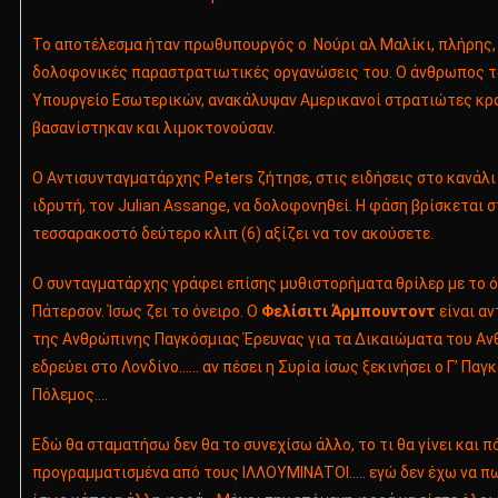
Το αποτέλεσμα ήταν πρωθυπουργός ο Νούρι αλ Μαλίκι, πλήρης,
δολοφονικές παραστρατιωτικές οργανώσεις του. Ο άνθρωπος τ
Υπουργείο Εσωτερικών, ανακάλυψαν Αμερικανοί στρατιώτες κρ
βασανίστηκαν και λιμοκτονούσαν.
Ο Αντισυνταγματάρχης Peters ζήτησε, στις ειδήσεις στο κανάλι 
ιδρυτή, τον Julian Assange, να δολοφονηθεί. Η φάση βρίσκεται 
τεσσαρακοστό δεύτερο κλιπ (6) αξίζει να τον ακούσετε.
Ο συνταγματάρχης γράφει επίσης μυθιστορήματα θρίλερ με το 
Πάτερσον. Ίσως ζει το όνειρο. Ο
Φελίσιτι
Άρμπουντοντ
είναι α
της Ανθρώπινης Παγκόσμιας Έρευνας για τα Δικαιώματα του Α
εδρεύει στο Λονδίνο…… αν πέσει η Συρία ίσως ξεκινήσει ο Γ’ Παγ
Πόλεμος….
Εδώ θα σταματήσω δεν θα το συνεχίσω άλλο, το τι θα γίνει και π
προγραμματισμένα από τους ΙΛΛΟΥΜΙΝΑΤΟΙ….. εγώ δεν έχω να π