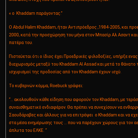
« ο Khaddam παράγοντας.”
Ο Abdul Halim Khaddam, ήταν Αντιπρόεδρος ,1984-2005, και πρ
2000, κατά την προσχώρηση του μήνα στον Μπασίρ Αλ Ασαντ και
πατέρα του.
Πιστεύεται ότι ο ίδιος έχει Προεδρικές φιλοδοξίες, υπήρξε ενα
διαχωρισμός μεταξύ του Khaddam Al Assad και μετά το θάνατο τ
ισχυρισμοί της προδοσίας από τον Khaddam έχουν ισχύ.
Το κυβερνών κόμμα, Roebuck γράφει:
“… ακολουθούν κάθε είδηση που αφορούν τον Khaddam, με τεράσ
συναισθηματικό ενδιαφέρον. Θα πρέπει να συνεχίσουν να ενθαρ
Σαουδάραβες και άλλους για να επιτρέψει ο Khaddam και να εχ
στα μέσα ενημέρωσης τους … που να παρέχουν χώρους για τον αε
άπλυτα του ΕΛΚΕ. “