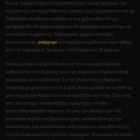
Ρωσία. Θα απαιτήσει η κυβέρνηση Άσαντ να μεταβιβάσει την
εξουσία της σε ένα μεταβατικό όργανο των τεχνοκρατών και να
διεξαγάγει ελεύθερες εκλογές σε ένα χρόνο. Μια τέτοια
μετάβαση δεν θα είναι εύκολη και θα μπορούσε να αποτύχει σε
οποιαδήποτε φάση της διαδικασίας, κυρίως επειδή η
αντιπολίτευση
απέρριψε
ένα παρόμοιο σχέδιο που προτάθηκε
από τις παγκόσμιες δυνάμεις στη Γενεύη στις 30 Ιουνίου.
Κάποιοι μπορεί να δείτε δυνητικά την επικείμενη αλλαγή
καθεστώτος στη Συρία ως μια νίκη πέρα από το Ιράν, η οποία
συμμάχησε με ετεροδόξους Σιίτες Αλαουίτες, η σημερινή
απόφαση με μειονότητα στη Συρία. Άλλοι μπορεί να το δουν ως
μια νίκη για τον Κόλπο που υποστηρίζεται από τους Σουνίτες,
κάτι που μπορεί να περιπλέξει περαιτέρω την ήδη
αποσταθεροποιηθεί περιοχή. Πτώση των Αλαουίτων » θα
μπορούσε να ρίξει τη Συρία στο χάος, επισπεύδοντας την
αποσύνθεση των πολύπλοκων πολιτικών και των εθνοτήτων
της μετά οθωμανικής κράτους συμμαχίες. Θα μπορούσε επίσης