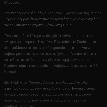
Μεσόγειο.
Την περασμένη εβδομάδα, ο Υπουργός Εξωτερικών της Ρωσίας
Σεργκέι Λαβρόφ δήλωσε πως η Ρωσία δεν είχε κανένα σχέδιο
για την αποστολή στρατευμάτων στη Συρία.
“Όσον αφορά το ζήτημα αν θεωρώ ότι είναι απαραίτητο να
αντιμετωπίσουμε τις Ηνωμένες Πολιτείες στη Συρία και να
εξασφαλίσουμε στρατιωτική παρουσία μας εκεί … για να
λάβουν μέρος σε στρατιωτικές ενέργειες . Δεν πιστεύω ότι
αυτό θα ήταν εις βάρος των εθνικών συμφερόντων της
Ρωσίας», είπε στους νομοθέτες Λαβρόφ , σύμφωνα με το RIA
Novosti.
ΕΡΩΤΗΣΗ στον Υπουργό Άμυνας της Ρωσίας Ανατόλι
Σερντιούκοφ, υπάρχουν φημολογίες ότι οι Ρωσικές ειδικές
δυνάμεις δρουν εντός της Συρίας; Εκείνος είπε, ωστόσο
δήλωσε, ότι υπάρχουν Ρώσοι στρατιωτικοί τεχνικών
συμβούλων στη χώρα.