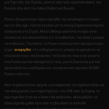
για Ταρτούς της Συρίας, μόνο οι ναυτικές εγκαταστάσεις της
Ρωσίας έξω από την παλιά Σοβιετική Ένωση.
Ρώσοι αξιωματούχοι έχουν αρνηθεί την επίσκεψη στο λιμάνι
και ότι δεν έχει τίποτα να κάνει με τη συνεχιζόμενη εσωτερική
σύγκρουση στη Συρία. Αλλά η Μόσχα φαίνεται να έχει γίνει
ολοένα και πιο απαισιόδοξη ότι το καθεστώς του Άσαντ μπορεί
να επιβιώσει. Τον Ιούνιο, οι Ρώσοι στρατιωτικοί αξιωματούχοι
είχαν
αναφερθεί
στο ενδεχόμενο ότι μπορεί να χρειαστεί να
στείλουνε τους «πεζοναύτες,” πεζοναύτες που είναι γνωστό
στη Ρωσία για την σκληρότητα τους, για τη Συρία και για την
προστασία των υποδομών και την εκκένωση περίπου 30.000
Ρώσων πολιτών.
Από τα μέσα Ιουνίου άρχισε η κατάρρευση του σχεδίου Ανάν και
την αποχώρηση των παρατηρητών του ΟΗΕ από τη Συρία, το
ερώτημα δεν ήταν αν ο Άσαντ θα επιβιώσει, αλλά μάλλον το
πόσο αίμα θα χυθεί πριν από τη βία αλλά το πόσο θα